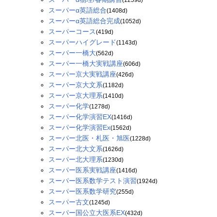
スーパーα英語総合
(1408d)
スーパーα英語総合完成
(1052d)
スーパーコース
(419d)
スーパーハイグレード
(1143d)
スーパー一橋大
(562d)
スーパー一橋大実戦講座
(606d)
スーパー京大実戦講座
(426d)
スーパー京大文系
(1182d)
スーパー京大理系
(1410d)
スーパー化学
(1278d)
スーパー化学演習EX
(1416d)
スーパー化学演習Ex
(1562d)
スーパー北医・札医・旭医
(1228d)
スーパー北大文系
(1626d)
スーパー北大理系
(1230d)
スーパー医系実戦講座
(1416d)
スーパー医系数学テスト演習
(1924d)
スーパー医系数学研究
(255d)
スーパー古文
(1245d)
スーパー国公立大医系EX
(432d)