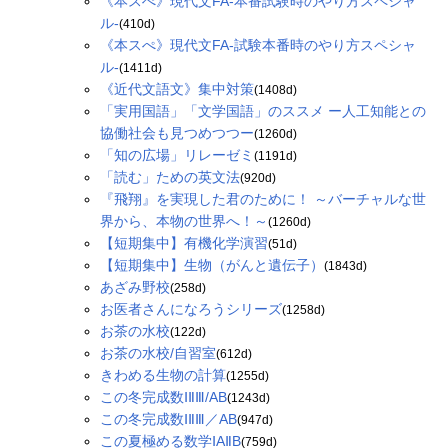
《本スぺ》現代文FA-本番試験時のやり方スペシャ
ル-
(410d)
《本スぺ》現代文FA-試験本番時のやり方スペシャ
ル-
(1411d)
《近代文語文》集中対策
(1408d)
「実用国語」「文学国語」のススメ ー人工知能との
協働社会も見つめつつー
(1260d)
「知の広場」リレーゼミ
(1191d)
「読む」ための英文法
(920d)
『飛翔』を実現した君のために！ ～バーチャルな世
界から、本物の世界へ！～
(1260d)
【短期集中】有機化学演習
(51d)
【短期集中】生物（がんと遺伝子）
(1843d)
あざみ野校
(258d)
お医者さんになろうシリーズ
(1258d)
お茶の水校
(122d)
お茶の水校/自習室
(612d)
きわめる生物の計算
(1255d)
この冬完成数ⅠⅡⅢ/AB
(1243d)
この冬完成数ⅠⅡⅢ／AB
(947d)
この夏極める数学ⅠAⅡB
(759d)