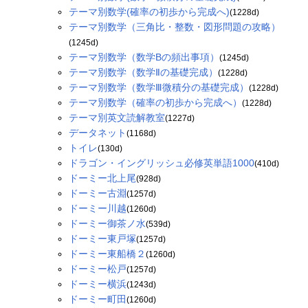
テーマ別数学(確率の初歩から完成へ)
(1228d)
テーマ別数学（三角比・整数・図形問題の攻略）
(1245d)
テーマ別数学（数学Bの頻出事項）
(1245d)
テーマ別数学（数学Ⅱの基礎完成）
(1228d)
テーマ別数学（数学Ⅲ微積分の基礎完成）
(1228d)
テーマ別数学（確率の初歩から完成へ）
(1228d)
テーマ別英文読解教室
(1227d)
データネット
(1168d)
トイレ
(130d)
ドラゴン・イングリッシュ必修英単語1000
(410d)
ドーミー北上尾
(928d)
ドーミー古淵
(1257d)
ドーミー川越
(1260d)
ドーミー御茶ノ水
(539d)
ドーミー東戸塚
(1257d)
ドーミー東船橋２
(1260d)
ドーミー松戸
(1257d)
ドーミー横浜
(1243d)
ドーミー町田
(1260d)