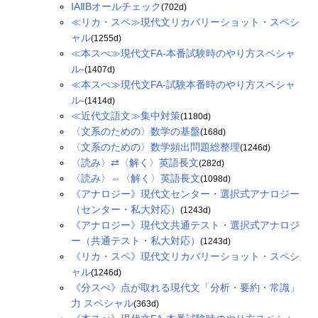
ⅠAⅡBオールチェック
(702d)
≪リカ・スペ≫現代文リカバリーショット・スペシ
ャル
(1255d)
≪本スぺ≫現代文FA-本番試験時のやり方スペシャ
ル-
(1407d)
≪本スぺ≫現代文FA-試験本番時のやり方スペシャ
ル-
(1414d)
≪近代文語文≫集中対策
(1180d)
〈文系のための〉数学の基盤
(168d)
〈文系のための〉数学頻出問題総整理
(1246d)
〈読み〉⇄〈解く〉英語長文
(282d)
〈読み〉⇔〈解く〉英語長文
(1098d)
《アナロジー》現代文センター・選択式アナロジー
（センター・私大対応）
(1243d)
《アナロジー》現代文共通テスト・選択式アナロジ
ー（共通テスト・私大対応）
(1243d)
《リカ・スペ》現代文リカバリーショット・スペシ
ャル
(1246d)
《分スぺ》点が取れる現代文「分析・要約・常識」
力 スペシャル
(363d)