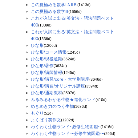
この夏極める数学ⅠＡⅡＢ
(1413d)
この夏極める数学Ⅲ
(1656d)
これが入試に出る!英文法・語法問題ベスト
400
(1339d)
これが入試に出る!英文法・語法問題ベス卜
400
(1336d)
ひな形
(1206d)
ひな形/コース情報
(1245d)
ひな形/現役通期
(3624d)
ひな形/著作
(3634d)
ひな形/講師情報
(1245d)
ひな形/講習/core・大学別講座
(3646d)
ひな形/講習/オリジナル講座
(3594d)
ひな形/通期教材
(3507d)
みるみるわかる生物★進化ランド
(410d)
めきめき力のつく生物
(1686d)
もぐり
(51d)
よくばり英作文
(1202d)
わくわく生物ランド~必修生物図鑑~
(1416d)
わくわく生物ランド〜必修生物図鑑〜
(296d)