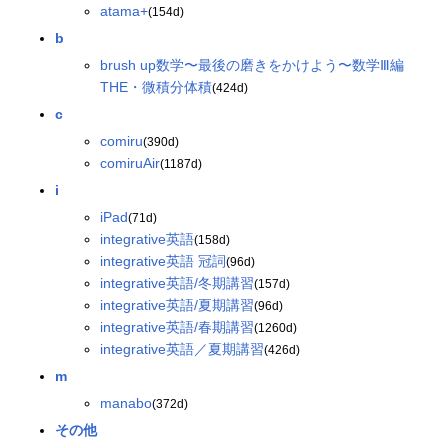
atama+
(154d)
b
brush up数学〜最後の磨きをかけよう〜数学Ⅲ編
THE・微積分体積
(424d)
c
comiru
(390d)
comiruAir
(1187d)
i
iPad
(71d)
integrative英語
(158d)
integrative英語 冠詞
(96d)
integrative英語/冬期講習
(157d)
integrative英語/夏期講習
(96d)
integrative英語/春期講習
(1260d)
integrative英語／夏期講習
(426d)
m
manabo
(372d)
その他