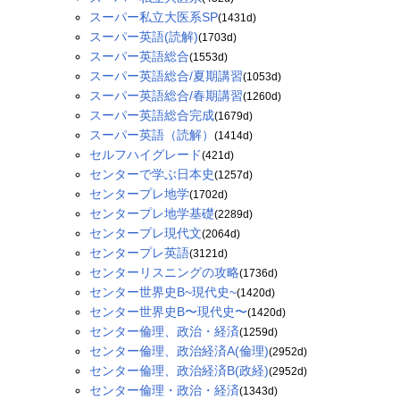
スーパー私立大医系SP
(1431d)
スーパー英語(読解)
(1703d)
スーパー英語総合
(1553d)
スーパー英語総合/夏期講習
(1053d)
スーパー英語総合/春期講習
(1260d)
スーパー英語総合完成
(1679d)
スーパー英語（読解）
(1414d)
セルフハイグレード
(421d)
センターで学ぶ日本史
(1257d)
センタープレ地学
(1702d)
センタープレ地学基礎
(2289d)
センタープレ現代文
(2064d)
センタープレ英語
(3121d)
センターリスニングの攻略
(1736d)
センター世界史B~現代史~
(1420d)
センター世界史B〜現代史〜
(1420d)
センター倫理、政治・経済
(1259d)
センター倫理、政治経済A(倫理)
(2952d)
センター倫理、政治経済B(政経)
(2952d)
センター倫理・政治・経済
(1343d)