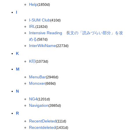
Help
(1850d)
I
I-SUM Club
(410d)
IRL
(1182d)
Intensive Reading 長文の「読みづらい部分」を攻
める
(587d)
InterWikiName
(2273d)
K
K印
(1073d)
M
MenuBar
(2946d)
Monoxer
(669d)
N
NG4
(1201d)
Navigation
(3985d)
R
RecentDeleted
(111d)
Recentdeleted
(1431d)