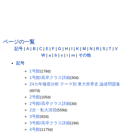
ページの一覧
記号
|
A
|
B
|
C
|
E
|
F
|
G
|
H
|
I
|
K
|
M
|
N
|
R
|
S
|
T
|
V
W
|
a
|
b
|
c
|
i
|
m
|
その他
記号
1号館
(178d)
1号館/高卒クラス詳細
(30d)
24カ年徹底分析 テーマ別 東大世界史 論述問題集
(407d)
2号館
(105d)
2号館/高卒クラス詳細
(3d)
2次・私大演習
(559d)
3号館
(92d)
3号館/高卒クラス詳細
(19d)
4号館
(1175d)