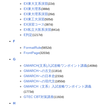
EX東大文系演習
(22d)
EX東大理系
(388d)
EX東大理系演習
(26d)
EX東工大演習
(505d)
EX演習コース
(387d)
EX私立大医系演習
(841d)
E判定
(1217d)
F
FormatRule
(5652d)
FrontPage
(3203d)
G
GMARCH(文系)入試攻略ワンポイント講義
(1408d)
GMARCHへの古文
(1181d)
GMARCHへの日本史
(233d)
GMARCHへの現代文
(1850d)
GMARCH（文系）入試攻略ワンポイント講義
(1773d)
GTEC CBT対策講座
(1192d)
H