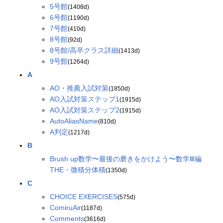
5号館
(1408d)
6号館
(1190d)
7号館
(410d)
8号館
(92d)
8号館/高卒クラス詳細
(1413d)
9号館
(1264d)
A
AO・推薦入試対策
(1850d)
AO入試対策ステップ1
(1915d)
AO入試対策ステップ2
(1915d)
AutoAliasName
(810d)
A判定
(1217d)
B
Brush up数学〜最後の磨きをかけよう〜数学Ⅲ編
THE・微積分体積
(1350d)
C
CHOICE EXERCISES
(575d)
ComiruAir
(1187d)
Comments
(3616d)