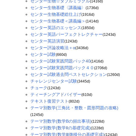
センター生物☆ダブルミラクル
(1416d)
センター生物基礎〈講義編〉
(1736d)
センター生物基礎総仕上げ
(1916d)
センター生物基礎＜講義編＞
(1414d)
センター英語のエッセンス
(1850d)
センター英語パーフェクトレクチャー
(1243d)
センター英語演習
(1243d)
センター評論攻略法＋α
(3436d)
センター試験
(660d)
センター試験実践問題パック40
(1416d)
センター試験実践問題パック４０
(2706d)
センター試験過去問ベストセレクション
(1260d)
チャレンジセンター試験
(3445d)
チョーク
(1243d)
ティーチングアドバイザー
(610d)
テキスト復習テスト
(802d)
テーマ別数学(三角比・整数・図形問題の攻略)
(1245d)
テーマ別数学(数学Bの頻出事項)
(1228d)
テーマ別数学(数学Ⅱの基礎完成)
(1228d)
テーマ別数学(数学Ⅲ微積分の基礎完成)
(1243d)