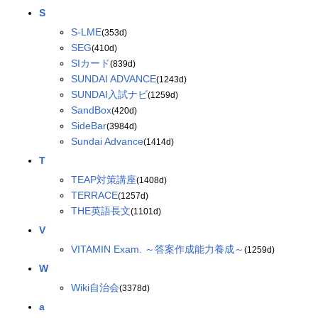
S
S-LME
(353d)
SEG
(410d)
SIカード
(839d)
SUNDAI ADVANCE
(1243d)
SUNDAI入試ナビ
(1259d)
SandBox
(420d)
SideBar
(3984d)
Sundai Advance
(1414d)
T
TEAP対策講座
(1408d)
TERRACE
(1257d)
THE英語長文
(1101d)
V
VITAMIN Exam. ～答案作成能力養成～
(1259d)
W
Wiki自治会
(3378d)
a