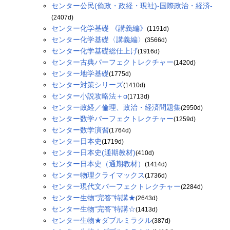
センター公民(倫政・政経・現社)-国際政治・経済-
(2407d)
センター化学基礎 《講義編》
(1191d)
センター化学基礎〈講義編〉
(3566d)
センター化学基礎総仕上げ
(1916d)
センター古典パーフェクトレクチャー
(1420d)
センター地学基礎
(1775d)
センター対策シリーズ
(1410d)
センター小説攻略法＋α
(1713d)
センター政経／倫理、政治・経済問題集
(2950d)
センター数学パーフェクトレクチャー
(1259d)
センター数学演習
(1764d)
センター日本史
(1719d)
センター日本史(通期教材)
(410d)
センター日本史（通期教材）
(1414d)
センター物理クライマックス
(1736d)
センター現代文パーフェクトレクチャー
(2284d)
センター生物“完答”特講★
(2643d)
センター生物“完答”特講☆
(1413d)
センター生物★ダブルミラクル
(387d)