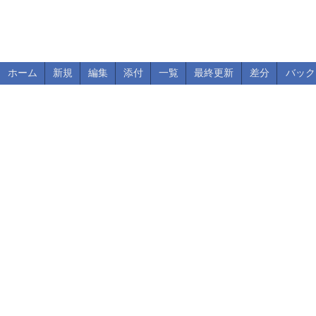
ホーム
新規
編集
添付
一覧
最終更新
差分
バック