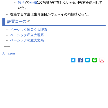
数学
Yや
生物
はC教材が存在しないためH教材を使用して
いた。
在籍する学生は生真面目かウェ～イの両極端だった。
設置コース
ベーシック国公立大理系
ベーシック私立大理系
ベーシック私立大文系
ーー
Amazon