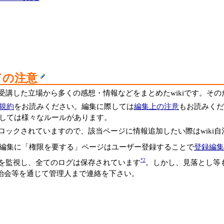
ての注意
受講した立場から多くの感想・情報などをまとめたwikiです。そ
規約
をお読みください。編集に際しては
編集上の注意
もお読みくだ
しては様々なルールがあります。
ロックされていますので、該当ページに情報追加したい際はwiki
編集に「権限を要する」ページはユーザー登録することで
登録編集
*2
を監視し、全てのログは保存されています
。しかし、見落とし等
i自治会等を通じて管理人まで連絡を下さい。