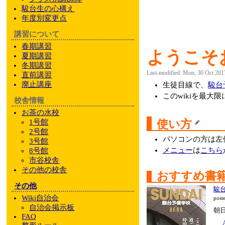
駿台
生の心構え
年度別変更点
講習について
春期講習
ようこそお
夏期講習
冬期講習
Last-modified: Mon, 30 Oct 201
直前講習
廃止講座
生徒目線で、
駿台
このwikiを最
校舎情報
お茶の水校
使い方
1号館
2号館
パソコンの方は左
3号館
メニュー
は
こちら
8号館
市谷校舎
その他
の校舎
おすすめ書
その他
駿台
Wiki自治会
post
自治会掲示板
朝日
FAQ