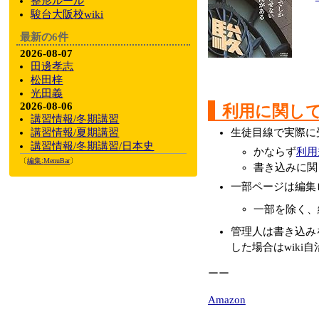
整形ルール
駿台大阪校wiki
最新の6件
2026-08-07
田邊孝志
松田梓
光田義
2026-08-06
利用に関し
講習情報/冬期講習
生徒目線で実際に
講習情報/夏期講習
講習情報/冬期講習/日本史
かならず
利用
〔
編集:
MenuBar
〕
書き込みに関
一部ページは編集
一部を除く、
管理人は書き込み
した場合はwik
ーー
Amazon