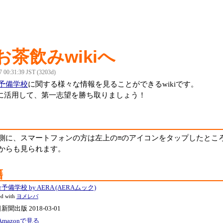
茶飲みwikiへ
7 00:31:39 JST (3203d)
予備学校
に関する様々な情報を見ることができるwikiです。
大限に活用して、第一志望を勝ち取りましょう！
側に、スマートフォンの方は左上の≡のアイコンをタップしたとこ
からも見られます。
籍
予備学校 by AERA (AERAムック)
ed with
ヨメレバ
新聞出版 2018-03-01
Amazonで見る