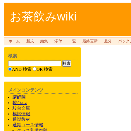
お茶飲みwiki
ホーム
新規
編集
添付
一覧
最終更新
差分
バック
検索
AND 検索
OR 検索
メインコンテンツ
講師陣
駿台a-z
駿台文庫
模試情報
通期教材
通期
コース情報
クラス
別
講師陣