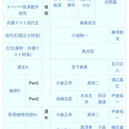
光田義
裕茂
厚司
やか
スーパー医系数学
後
研究
期
共通テスト現代文
飯島好文
柳澤幹
現代文(国立大対策)
小池翔一
夫
古文(基幹・共通テ
鳥光宏
スト対策)
石川正
漢文A
宮下典男
人
溝口真
Part1
小倉正舟
星研二
己
物理S
水谷丈
田沼
坪倉祐
Part2
高橋法彦
洋
貴雄
一
通
坪倉祐
医系物理演習Ex
小倉正舟
星研二
年
一
黒澤孝
小原
橋爪健