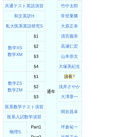
共通テスト英語演習
竹中太郎
和文英訳H
常世乗勝
私大医系英語研究S
大原正幸
§1
清宮義幸
§2
高瀬仁宏
数学XS
数学XM
§3
山本崇太
§4
大塚美紀生
§1
須長
?
数学ZS
§2
浅井さやか
数学ZM
通年
§3
大澤章一
医系数学テスト演習
関谷昌卓
医系入試数学演習
Part1
坪倉祐一
物理S