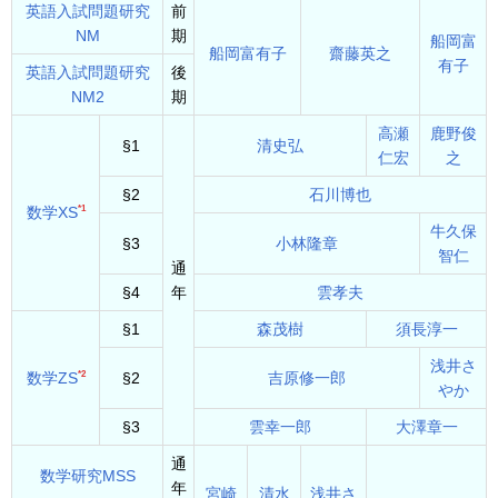
英語入試問題研究
前
NM
期
船岡富
船岡富有子
齋藤英之
有子
英語入試問題研究
後
NM2
期
高瀬
鹿野俊
§1
清史弘
仁宏
之
§2
石川博也
*1
数学XS
牛久保
§3
小林隆章
智仁
通
§4
年
雲孝夫
§1
森茂樹
須長淳一
浅井さ
*2
数学ZS
§2
吉原修一郎
やか
§3
雲幸一郎
大澤章一
通
数学研究MSS
年
宮崎
清水
浅井さ