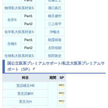
Part2
近藤正士
物理私大医系対策S
溝口真己
Part1
橋爪健作
化学S
Part2
三上恭平
化学私大医系対策S
沖暢夫
Part1
朝霞靖俊
生物S
Part2
太田信頼
生物私大医系対策S
指田敦史
国公立
医系プレ
ミアムサポート/
私立大医系プレミアムサ
ポート
（SP）
科目
期間
SP
英語構文HB
***
?
英文読解H
***
?
英文法H
***
?