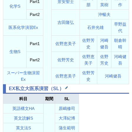
Part1
景安聖士
朋
英樹
作
化学S
Part2
沖暢夫
吉田隆弘
早野益
医系化学演習Ex
石井光雄
代
佐野芳
河崎
朝倉幹
Part1
佐野恵美子
史
健吾
晴
生物S
佐野恵
佐野
河崎健
Part2
佐野芳史
美子
芳史
吾
スーパー生物演習
佐野芳
佐野恵美子
河崎健吾
Ex
史
EX私立大医系演習
（SL）
科目
期間
SL
英語構文HA
原嶋修司
英文読解S
大澤紀博
英文法S
蒲生範明