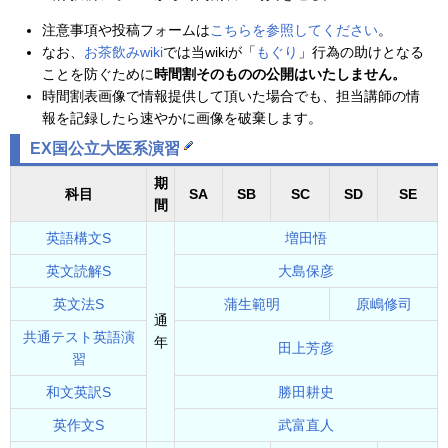
注意事項や投稿フォームは
こちらを参照してください
。
なお、
お茶飲みwiki
では当wikiが「
もぐり
」行為の助けとなる
ことを防ぐために
時間割そのものの公開はいたしません。
時間割表画像で情報提供して頂いた場合でも、担当講師の情
報を記録したら速やかに画像を破棄します。
EX国公立大医系演習
期
科目
SA
SB
SC
SD
SE
間
英語構文S
増田悟
英文読解S
大島保彦
英文法S
蒲生範明
原嶋修司
通
共通テスト英語演
年
田上芳彦
習
和文英訳S
勝田耕史
英作文S
武富直人