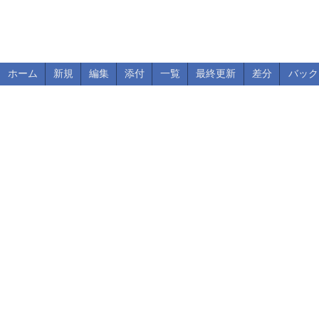
ホーム
新規
編集
添付
一覧
最終更新
差分
バック