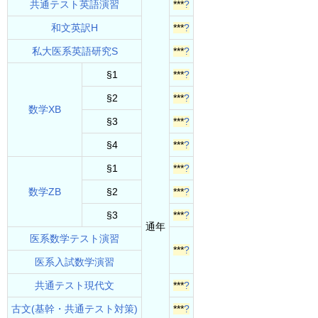
共通テスト英語演習
***
?
和文英訳H
***
?
私大医系英語研究S
***
?
§1
***
?
§2
***
?
数学XB
§3
***
?
§4
***
?
§1
***
?
数学ZB
§2
***
?
§3
***
?
通年
医系数学テスト演習
***
?
医系入試数学演習
共通テスト現代文
***
?
古文(基幹・共通テスト対策)
***
?