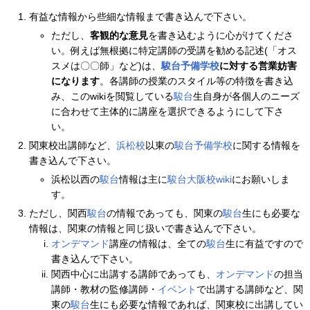
有益な情報から些細な情報まで書き込んで下さい。
ただし、
客観的な意見
を書き込むように心がけてくださ
い。例えば無根拠に特定講師の受講を勧める記述(「オス
スメは〇〇師」など)は、
駿台予備学校
に対する営業妨害
になります
。各講師の授業のスタイル等の特徴を書き込
み、このwikiを閲覧している
駿台
生自身が各個人のニーズ
に合わせて主体的に講座を選択できるようにして下さ
い。
関東校出講師など、
浜松校
以東の
駿台予備学校
に関する情報を
書き込んで下さい。
浜松以西の
駿台
情報は主に
駿台大阪校wiki
にお願いしま
す。
ただし、関西
駿台
の情報であっても、関東の
駿台
生にも必要な
情報は、関東の情報と同じ扱いで書き込んで下さい。
オンデマンド
講座の情報は、全ての
駿台
生に有益ですので
書き込んで下さい。
関西中心に出講する講師であっても、
オンデマンド
の担当
講師・教材の監修講師・
イベント
で出講する講師など、関
東の
駿台
生にも必要な情報であれば、関東校に出講してい