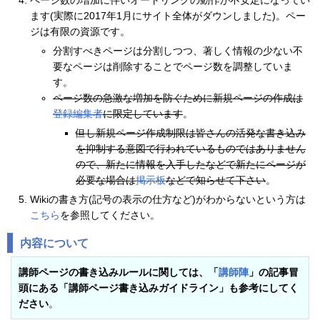
ページ数の増加に伴いオートリンクの動作が不安定になってい
ます(実際に2017年1月にサイト全体がダウンしました)。ペー
ジは有限の資源です。
分割すべきページは分割しつつ、著しく情報の少ない不
要なページは削除することでページ数を調整していま
す。
ページ数の急激な増加を防ぐために新規ページの作成は
登録編集者
に限定しています
。
但し新規ページ作成制限は皆さんの活発な書き込み
を抑制する意図で行われているものではありません
ので、新たに情報を入手したなどで新たにページが
必要な場合は
掲示板
などで知らせて下さい
。
Wikiの書き方(記号の表示の仕方など)がわからないという方は
こちら
を参照してください。
内容について
講師ページの書き込みルールに関しては、「
講師陣
」の記事冒
頭にある「講師ページ書き込みガイドライン」も参考にしてく
ださい
。