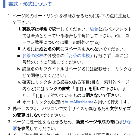
書式・形式について
ページ間のオートリンクを機能させるために以下の点に注意し
て下さい。
英数字は半角で統一
してください。
駿台
公式パンフレット
では全角となっている場合も半角にして下さい。(但、ロ
ーマン数字については唯一の例外とする)
人名には
姓と名の間にスペースを入れない
でください。
お茶の水校
の各校舎の「
お茶の水校
」は冠さず、単に◯
号館のように記載してください。
講座名のサブタイトルはページ名には記載せず、リンクな
どで調整してください。
確実にリンクさせる必要のある項目(目次・索引的ページ
内など)には
リンクの書式『 [[ ]] 』を用いて下さい
。ま
た、『 [[ ]] 』が付いているものは
消さないで下さい
。
オートリンクの設定は
AutoAliasName
を用いて行えます。
携帯、スマホ、パソコンで文字サイズが異なるため
文字サイズ
の変更はしないで
ください。
ページに統一性をもたせるため、
新規ページ作成の際には
ひな
形
を参照
してください。