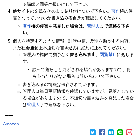
る講師と同等の扱いにして下さい。
他サイトの文章をそのまま貼り付けないで下さい。
著作
権の侵
害となっていないか書き込み者自身が確認してください。
著作
権の侵害を発見した場合は、
管理人
まで連絡を下さ
い。
個人を特定するような情報、誹謗中傷、差別を助長する内容、
また社会通念上不適切な書き込みは絶対に止めてください。
管理人の権限で猶予なく
書き込み禁止
、
閲覧禁止
に処しま
す。
誤って荒らしと判断される場合がありますので、何
も心当たりがない場合は問い合わせて下さい。
書き込み者の情報は保存されています。
管理人は毎日更新情報を確認していますが、見落としてい
る場合がありますので、不適切な書き込みを発見した場合
は
管理人
まで連絡を下さい。
ーー
Amazon