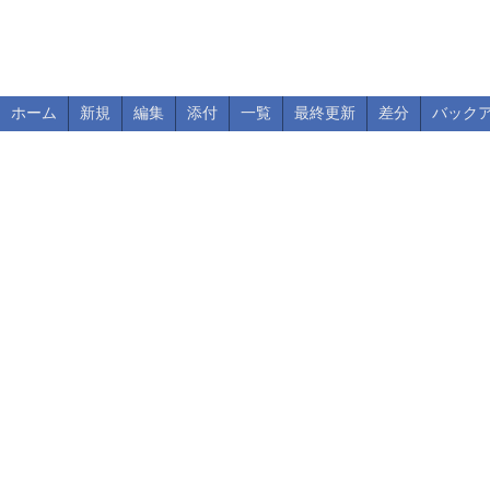
ホーム
新規
編集
添付
一覧
最終更新
差分
バック