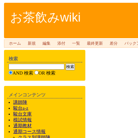
お茶飲みwiki
ホーム
新規
編集
添付
一覧
最終更新
差分
バック
検索
AND 検索
OR 検索
メインコンテンツ
講師陣
駿台a-z
駿台文庫
模試情報
通期教材
通期
コース情報
クラス
別
講師陣