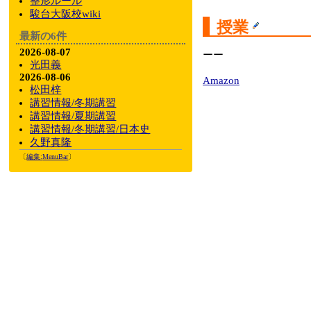
整形ルール
駿台大阪校wiki
授業
最新の6件
2026-08-07
ーー
光田義
2026-08-06
Amazon
松田梓
講習情報/冬期講習
講習情報/夏期講習
講習情報/冬期講習/日本史
久野真隆
〔
編集:
MenuBar
〕