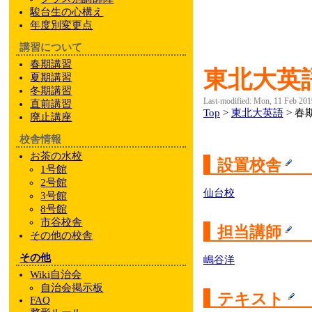
駿台
生の心構え
年度別変更点
講習について
春期講習
東北大英
夏期講習
冬期講習
Last-modified: Mon, 11 Feb 201
直前講習
Top
>
東北大英語
> 春
廃止講座
校舎情報
お茶の水校
設置校舎
1号館
2号館
仙台校
3号館
8号館
市谷校舎
担当講師
その他
の校舎
その他
嶋谷洋
Wiki自治会
自治会掲示板
テキスト
FAQ