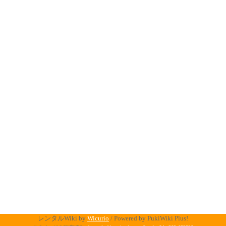
レンタルWiki by
Wicurio
/ Powered by PukiWiki Plus!