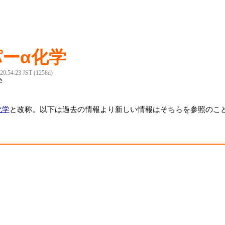
パーα化学
 20:54:23 JST (1258d)
学
化学
と改称。以下は過去の情報より新しい情報はそちらを参照のこ