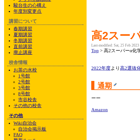
駿台
生の心構え
年度別変更点
講習について
春期講習
高2スー
夏期講習
冬期講習
Last-modified: Sat, 25 Feb 2023
直前講習
Top
> 高2スーパーα化
廃止講座
校舎情報
2022年度
より
高2選抜
お茶の水校
1号館
2号館
通期
3号館
8号館
ーー
市谷校舎
その他
の校舎
Amazon
その他
Wiki自治会
自治会掲示板
FAQ