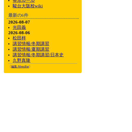
整形ルール
駿台大阪校wiki
最新の6件
2026-08-07
光田義
2026-08-06
松田梓
講習情報/冬期講習
講習情報/夏期講習
講習情報/冬期講習/日本史
久野真隆
〔
編集:
MenuBar
〕