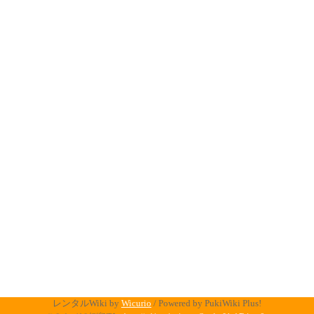
レンタルWiki by
Wicurio
/ Powered by PukiWiki Plus!