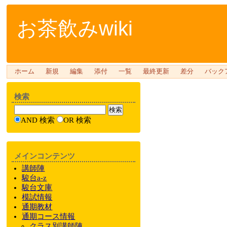
お茶飲みwiki
ホーム
新規
編集
添付
一覧
最終更新
差分
バック
検索
AND 検索
OR 検索
メインコンテンツ
講師陣
駿台a-z
駿台文庫
模試情報
通期教材
通期
コース情報
クラス
別
講師陣