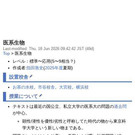
医系生物
Last-modified: Thu, 18 Jun 2026 09:42:42 JST (49d)
Top
> 医系生物
レベル：標準〜応用(5〜9相当？)
作成者:
指田敦史
(
2025年度
夏期)
設置校舎
お茶の水校
、
市谷校舎
、
大宮校
、
横浜校
授業について
テキストは最近の国公立、私立大学の医系大の問題の
過去問
が中心。
顕性/潜性を優性/劣性と呼称してた時代の物から東京科
学大学という新しい物まである。