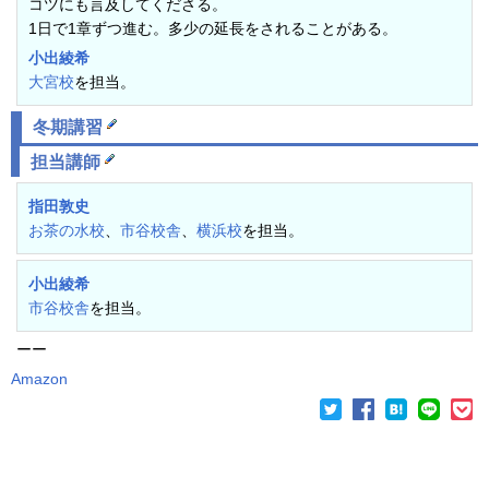
コツにも言及してくださる。
1日で1章ずつ進む。多少の延長をされることがある。
小出綾希
大宮校
を担当。
冬期講習
担当講師
指田敦史
お茶の水校
、
市谷校舎
、
横浜校
を担当。
小出綾希
市谷校舎
を担当。
ーー
Amazon