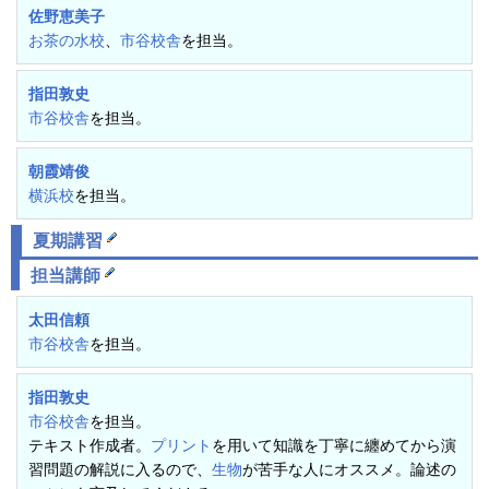
佐野恵美子
お茶の水校
、
市谷校舎
を担当。
指田敦史
市谷校舎
を担当。
朝霞靖俊
横浜校
を担当。
夏期講習
担当講師
太田信頼
市谷校舎
を担当。
指田敦史
市谷校舎
を担当。
テキスト作成者。
プリント
を用いて知識を丁寧に纏めてから演
習問題の解説に入るので、
生物
が苦手な人にオススメ。論述の