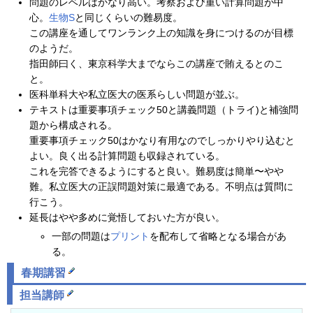
問題のレベルはかなり高い。考察および重い計算問題が中
心。
生物S
と同じくらいの難易度。
この講座を通してワンランク上の知識を身につけるのが目標
のようだ。
指田師曰く、東京科学大までならこの講座で賄えるとのこ
と。
医科単科大や私立医大の医系らしい問題が並ぶ。
テキストは重要事項チェック50と講義問題（トライ)と補強問
題から構成される。
重要事項チェック50はかなり有用なのでしっかりやり込むと
よい。良く出る計算問題も収録されている。
これを完答できるようにすると良い。難易度は簡単〜やや
難。私立医大の正誤問題対策に最適である。不明点は質問に
行こう。
延長はやや多めに覚悟しておいた方が良い。
一部の問題は
プリント
を配布して省略となる場合があ
る。
春期講習
担当講師