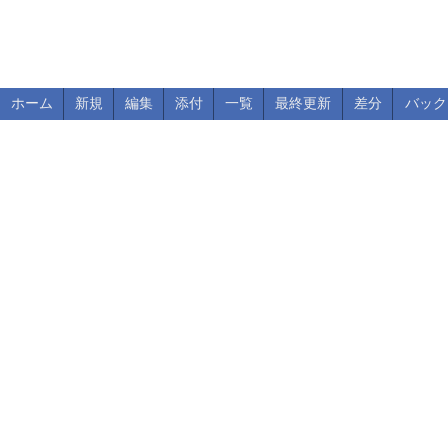
ホーム
新規
編集
添付
一覧
最終更新
差分
バック