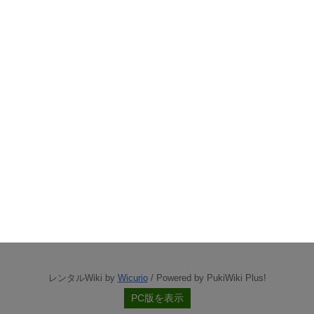
レンタルWiki by
Wicurio
/ Powered by PukiWiki Plus!
PC版を表示