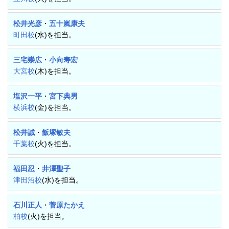
松井光彦
・
五十嵐康夫
町田校
(水)を担当。
三宅崇広
・
小向寿宏
大宮校
(木)を担当。
塩沢一平
・
宮下典男
横浜校
(金)を担当。
松井誠
・
飯塚敏夫
千葉校
(火)を担当。
福田忍
・
井澤聖子
津田沼校
(水)を担当。
石川正人
・
菅原たかえ
柏校
(火)を担当。