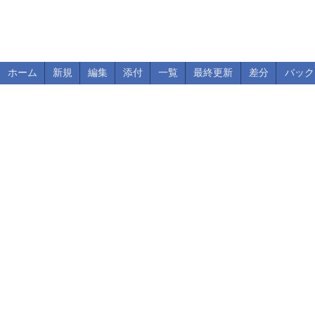
ホーム
新規
編集
添付
一覧
最終更新
差分
バック