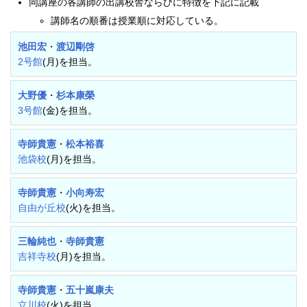
同講座の各講師の出講校舎ならびに特徴を下記に記載
講師名の順番は授業順に対応している。
池田宏
・
渡辺剛啓
2号館
(月)を担当。
大野優
・
杉本康榮
3号館
(金)を担当。
寺師貴憲
・
松本裕喜
池袋校
(月)を担当。
寺師貴憲
・
小向寿宏
自由が丘校
(火)を担当。
三輪純也
・
寺師貴憲
吉祥寺校
(月)を担当。
寺師貴憲
・
五十嵐康夫
立川校
(火)を担当。