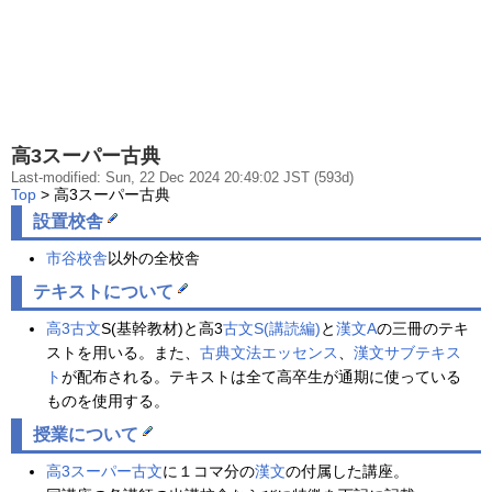
高3スーパー古典
Last-modified: Sun, 22 Dec 2024 20:49:02 JST (593d)
Top
> 高3スーパー古典
設置校舎
市谷校舎
以外の全校舎
テキストについて
高3古文
S(基幹教材)と高3
古文S(講読編)
と
漢文A
の三冊のテキ
ストを用いる。また、
古典文法エッセンス
、
漢文サブテキス
ト
が配布される。テキストは全て高卒生が通期に使っている
ものを使用する。
授業について
高3スーパー古文
に１コマ分の
漢文
の付属した講座。