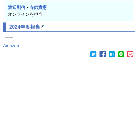
渡辺剛啓
・
寺師貴憲
オンラインを担当
2024年度
担当
ーー
Amazon