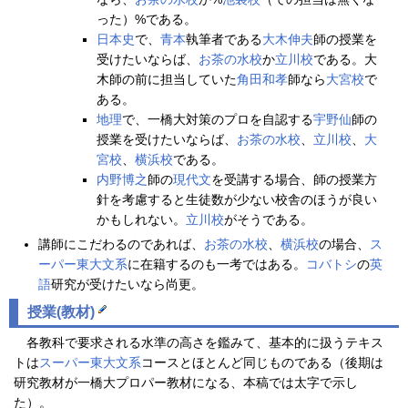
った）%である。
日本史
で、
青本
執筆者である
大木伸夫
師の授業を
受けたいならば、
お茶の水校
か
立川校
である。大
木師の前に担当していた
角田和孝
師なら
大宮校
で
ある。
地理
で、一橋大対策のプロを自認する
宇野仙
師の
授業を受けたいならば、
お茶の水校
、
立川校
、
大
宮校
、
横浜校
である。
内野博之
師の
現代文
を受講する場合、師の授業方
針を考慮すると生徒数が少ない校舎のほうが良い
かもしれない。
立川校
がそうである。
講師にこだわるのであれば、
お茶の水校
、
横浜校
の場合、
ス
ーパー東大文系
に在籍するのも一考ではある。
コバトシ
の
英
語
研究が受けたいなら尚更。
授業(教材)
各教科で要求される水準の高さを鑑みて、基本的に扱うテキス
トは
スーパー東大文系
コースとほとんど同じものである（後期は
研究教材が一橋大プロパー教材になる、本稿では太字で示し
た）。