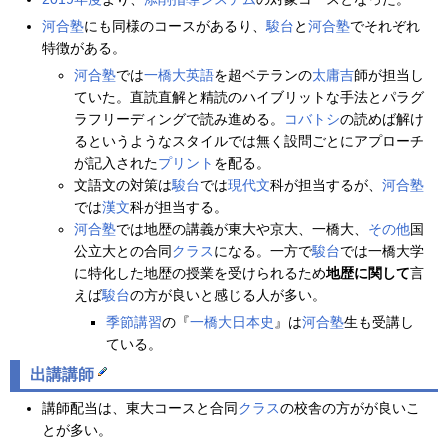
河合塾
にも同様のコースがあるり、
駿台
と
河合塾
でそれぞれ
特徴がある。
河合塾
では
一橋大英語
を超ベテランの
太庸吉
師が担当し
ていた。直読直解と精読のハイブリットな手法とパラグ
ラフリーディングで読み進める。
コバトシ
の読めば解け
るというようなスタイルでは無く設問ごとにアプローチ
が記入された
プリント
を配る。
文語文の対策は
駿台
では
現代文
科が担当するが、
河合塾
では
漢文
科が担当する。
河合塾
では地歴の講義が東大や京大、一橋大、
その他
国
公立大との合同
クラス
になる。一方で
駿台
では一橋大学
に特化した地歴の授業を受けられるため
地歴に関して
言
えば
駿台
の方が良いと感じる人が多い。
季節講習
の『
一橋大日本史
』は
河合塾
生も受講し
ている。
出講講師
講師配当は、東大コースと合同
クラス
の校舎の方がが良いこ
とが多い。