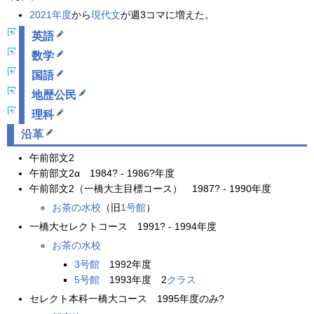
2021年度
から
現代文
が週3コマに増えた。
英語
数学
国語
地歴公民
理科
沿革
午前部文2
午前部文2α 1984? - 1986?年度
午前部文2（一橋大主目標コース） 1987? - 1990年度
お茶の水校
（旧
1号館
）
一橋大セレクトコース 1991? - 1994年度
お茶の水校
3号館
1992年度
5号館
1993年度 2
クラス
セレクト本科一橋大コース 1995年度のみ?