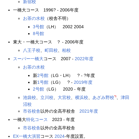
新宿校
一橋大コース 1996? - 2006年度
お茶の水校
（校舎不明）
3号館
（LH） 2002 2004
8号館
東大・一橋大コース ？ - 2006年度
八王子校
、
町田校
、
柏校
スーパー一橋大
コース 2007 -
2022年度
お茶の水校
新
2号館
（LG・LH） ? - ?年度
新
1号館
（LG） ? -
2019年度
2号館
（LG） 2020 - 年度
*1
池袋校
、
立川校
、
大宮校
、
横浜校
、
あざみ野校
、
津田
沼校
市谷校舎
以外の全高卒校舎
2021年度
一橋大
特化コース
2023 - 年度
市谷校舎
以外の全高卒校舎
EX一橋大演習
コース
2024
-年度設置。