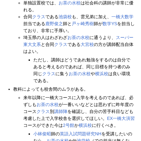
単独設置校では、
お茶の水校
は社会科の講師が非常に優
れる。
合同
クラス
である
池袋校
も、雲兄弟に加え、
一橋大数学
担当である
鹿野俊之
師と
戸ヶ崎秀樹
師が
数学YS
を担当し
ており、非常に手厚い。
埼玉県の人はわざわざ
お茶の水校
に通うより、
スーパー
東大文系
と合同
クラス
である
大宮校
の方が講師配当自体
はよい。
ただし、講師はどうであれ勉強をするのは自分で
あると考えるのであれば、同じ目標を持つ者のみ
同じ
クラス
に集う
お茶の水校
や
横浜校
は良い環境
である。
教科によっても校舎間のムラがある。
来年以降に一橋大コースに入学を考えるのであれば、必
ずしも
お茶の水校
が一番いいなどとは思わずに昨年度の
コース
クラス
別
講師陣
を確認し、自分の苦手科目なども
考慮した上で入学校舎を選択してほしい。
EX一橋大演習
コースができた今は
2号館
か
横浜校
に行くべき。
小林俊昭
師の
英語入試問題研究NH
を受講したいの
なら、
お茶の水校
か%
池袋校
（での担当は無くな