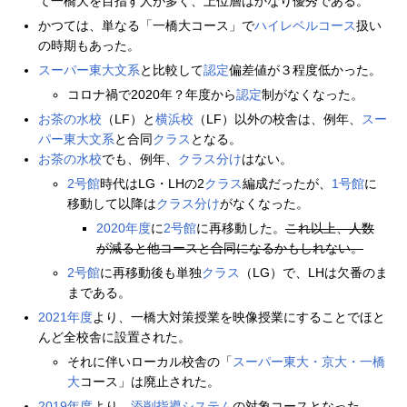
て一橋大を目指す人が多く、上位層はかなり優秀である。
かつては、単なる「一橋大コース」で
ハイレベルコース
扱い
の時期もあった。
スーパー東大文系
と比較して
認定
偏差値が３程度低かった。
コロナ禍で2020年？年度から
認定
制がなくなった。
お茶の水校
（LF）と
横浜校
（LF）以外の校舎は、例年、
スー
パー東大文系
と合同
クラス
となる。
お茶の水校
でも、例年、
クラス分け
はない。
2号館
時代はLG・LHの2
クラス
編成だったが、
1号館
に
移動して以降は
クラス分け
がなくなった。
2020年度
に
2号館
に再移動した。
これ以上、人数
が減ると他コースと合同になるかもしれない。
2号館
に再移動後も単独
クラス
（LG）で、LHは欠番のま
まである。
2021年度
より、一橋大対策授業を映像授業にすることでほと
んど全校舎に設置された。
それに伴いローカル校舎の「
スーパー東大・京大・一橋
大
コース」は廃止された。
2019年度
より、
添削指導システム
の対象コースとなった。