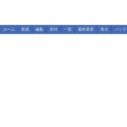
ホーム
新規
編集
添付
一覧
最終更新
差分
バック