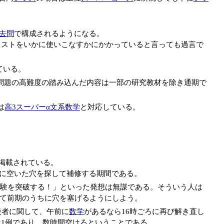
去問
で構成されるようになる。
キストをいかに使いこなすかにかかっていると言っても過言で
ている。
問題の高難度の踏み込んだ内容は一部の研究教材を除き通期で
は
高3スーパーα文系数学
と対応している。
題掲載されている。
に空いた穴を探して補修する期間である。
験を突破する！」といった発想は無謀である。そういう人は
して前期のうちに穴を塞げるようにしよう。
後者に関して、午前に
数学
があるなら16時ごろに再び解き直し
1例であり、数時間空けろということである。