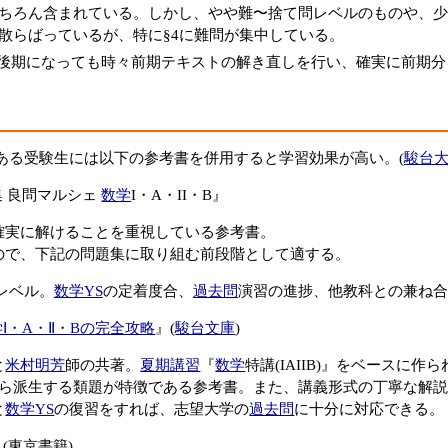
ちろん含まれている。しかし、やや難〜捨て問レベルのものや、少
散らばっているが、特に§4に難問が集中している。
後期になっても時々前期テキストの解き直しを行い、確実に前期分
ある受験生には以下の参考書を併用すると学習効果が高い。(
駿台大
集 良問マルシェ
数学
I・A・II・B』
確実に解けることを重視している参考書。
ので、下記の問題集に取り組む前段階として適する。
レベル。
数学YS
の定着度合、
過去問
演習の進捗、他教科との兼ね合
Ⅰ・A・Ⅱ・Bの完全攻略
』(
駿台文庫
)
と
米村明芳
師の共著。
夏期講習
『
数学
特講(IAIIB)』をベースに作
から派生する類題が特徴である参考書。また、講義形式の丁寧な解
と
数学YS
の復習をすれば、志望大学の
過去問
に十分に対応できる。
』(東京書籍)