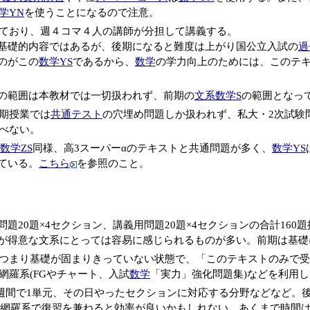
学YN
を使うことになるので注意。
かれており、週４コマ４人の講師が分担して講義する。
基礎的内容ではあるが、後期になると難度は上がり国公立入試の
過
のがこの
数学YS
であるから、
数学
の学力向上のためには、このテ
の範囲は本教材では一切扱われず、前期の
文系数学S
の範囲となっ
期授業では
共通テスト
の穴埋め問題しか扱われず、私大・2次試験
べない。
数学ZS
同様、高3スーパーαのテキストと共通問題が多く、
数学YS
ている。
こちら
を参照のこと。
題20題×4セクション、講義用問題20題×4セクションの合計160
が得意な文系にとっては容易に感じられるものが多い。前期は基礎
つまり基礎が固まりきっていない状態で、「このテキストのみで受
網羅系(FGやチャート、入試
数学
「実力」強化問題集)などを利用
週間で1単元、その日やったセクションに対応する分野などなど。
網羅系で復習を兼ねると効率が良いかもしれない。あくまで時間は