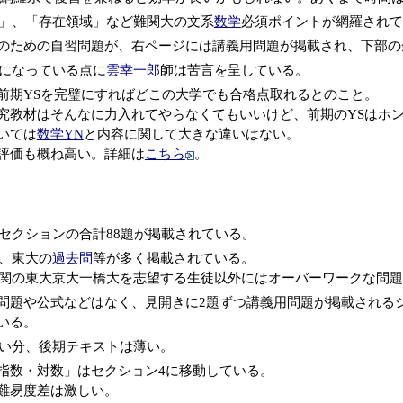
」、「存在領域」など難関大の文系
数学
必須ポイントが網羅されて
のための自習問題が、右ページには講義用問題が掲載され、下部の
になっている点に
雲幸一郎
師は苦言を呈している。
前期YSを完璧にすればどこの大学でも合格点取れるとのこと。
究教材はそんなに力入れてやらなくてもいいけど、前期のYSはホ
いては
数学YN
と内容に関して大きな違いはない。
評価も概ね高い。詳細は
こちら
。
4セクションの合計88題が掲載されている。
、東大の
過去問
等が多く掲載されている。
関の東大京大一橋大を志望する生徒以外にはオーバーワークな問題
問題や公式などはなく、見開きに2題ずつ講義用問題が掲載される
いる。
い分、後期テキストは薄い。
指数・対数」はセクション4に移動している。
難易度差は激しい。