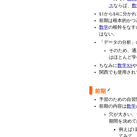
ス
ならば、
数
§1から§4に分
前期は根本的かつ
数学
の根幹をなす
はない。
「データの分析」
そのため、通
はほとんど学
ちなみに
数学XS
や
関西でも使用され
前期
予習のための自習問
前期の内容は
数学
穴が大きい、
期間を決めて
例えば1
てみて、