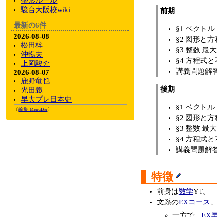
整形ルール
駿台大阪校wiki
前期
最新の6件
§1 ベクト
2026-08-08
§2 図形と
松田梓
§3 整数 最
沖暢夫
§4 方程式
上岡駿介
講義問題解
2026-08-07
鹿野竜也
後期
光田義
早大プレ日本史
§1 ベクト
〔
編集:
MenuBar
〕
§2 図形と方
§3 整数 最
§4 方程式
講義問題解
特徴
前身は
数学
YT。
文系の
EXコース
一方で、
EX