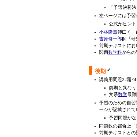
「予選決勝法
左ページには予習
公式がヒント
小林隆章
師曰く、
吉原修一郎
師「研
前期テキストにお
関西
数学科
からの
後期
講義用問題22題×
前期と異なり
文系
数学
最難
予習のための自習
ージが記載されて
予習問題がな
問題数の都合上「
前期テキストとの