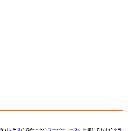
合同
クラス
の場合は上位
スーパーコース
に所属しても下位
クラ