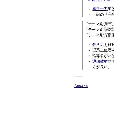
雲幸一郎
師
上記の『完
『テーマ別演習
『テーマ別演習
『テーマ別演習
数学
力を極
理系上位層
指導者がい
通期教材
や
方が良い。
ーー
Amazon