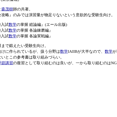
と
森茂樹
師の共著。
全攻略』のみでは演習量が物足りないという意欲的な受験生向け。
①入試
数学
の掌握 総論編』(エール出版)
②入試
数学
の掌握 各論錬磨編』
③入試
数学
の掌握 各論実戦編』
限まで鍛えたい受験生向け。
向けに作られているが、扱う分野は
数学
IAIIBが大半なので、
数学
が
ないとこの参考書は取り組みづらい。
季節講習
の復習として取り組むのは良いが、一から取り組むのはN