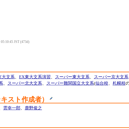
5 05:10:45 JST (473d)
京大文系
、
EX東大文系演習
、
スーパー東大文系
、
スーパー京大文系
系
、
スーパー北大文系
、
スーパー難関国立大文系
(
仙台校
、
札幌校
の
テキスト作成者）
、
雲幸一郎
、
鹿野俊之