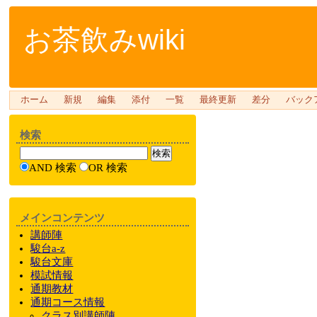
お茶飲みwiki
ホーム
新規
編集
添付
一覧
最終更新
差分
バック
検索
AND 検索
OR 検索
メインコンテンツ
講師陣
駿台a-z
駿台文庫
模試情報
通期教材
通期
コース情報
クラス
別
講師陣