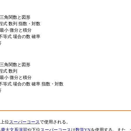
ル 三角関数と図形
方程式 数列 指数・対数
大最小 微分と積分
と不等式 場合の数 確率
答
ル 三角関数と図形
程式 数列
大最小 微分と積分
と不等式 場合の数 確率 指数・対数
答
、上位
スーパーコース
で使用される。
早慶大文系演習
や下位
スーパーコース
は
数学YN
を使用する。また、