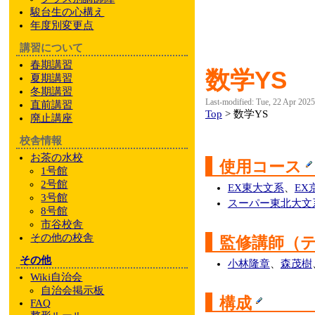
駿台
生の心構え
年度別変更点
講習について
春期講習
数学YS
夏期講習
冬期講習
Last-modified: Tue, 22 Apr 202
直前講習
Top
> 数学YS
廃止講座
校舎情報
お茶の水校
使用コース
1号館
2号館
EX東大文系
、
EX
3号館
スーパー東北大文
8号館
市谷校舎
その他
の校舎
監修講師（
その他
小林隆章
、
森茂樹
Wiki自治会
自治会掲示板
構成
FAQ