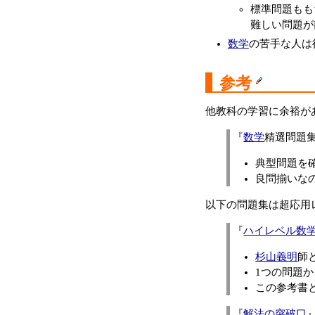
標準問題もも
難しい問題が
数学
の苦手な人は
参考
他教科の学習に余裕が
『
数学
精選問題
典型問題を
良問揃いな
以下の問題集は超応用
『
ハイレベル数学
杉山義明
師
1つの問題
この参考書
『
解法の突破口