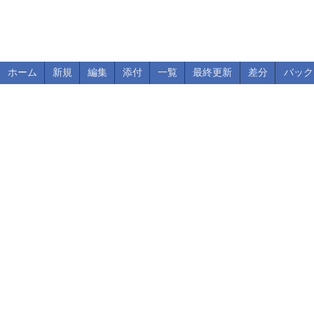
ホーム
新規
編集
添付
一覧
最終更新
差分
バック