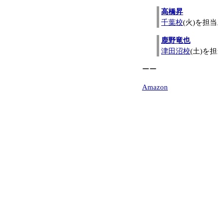
高橋昇
千葉校
(火)を担
鹿野竜也
津田沼校
(土)を
ーー
Amazon