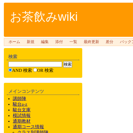
お茶飲みwiki
ホーム
新規
編集
添付
一覧
最終更新
差分
バック
検索
AND 検索
OR 検索
メインコンテンツ
講師陣
駿台a-z
駿台文庫
模試情報
通期教材
通期
コース情報
クラス
別
講師陣