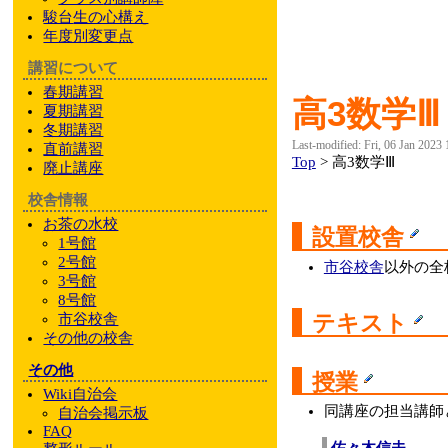
駿台
生の心構え
年度別変更点
講習について
春期講習
高3数学Ⅲ
夏期講習
冬期講習
Last-modified: Fri, 06 Jan 2023
直前講習
Top
> 高3数学Ⅲ
廃止講座
校舎情報
お茶の水校
設置校舎
1号館
2号館
市谷校舎
以外の全
3号館
8号館
テキスト
市谷校舎
その他
の校舎
その他
授業
Wiki自治会
同講座の担当講師
自治会掲示板
FAQ