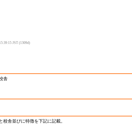
 15:39:15 JST (1309d)
校舎
と校舎並びに特徴を下記に記載。