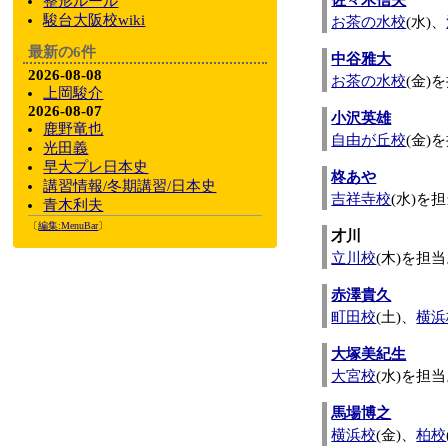
佐々木信夫
整形ルール
駿台大阪校wiki
お茶の水校
(水)、
最新の6件
中谷雅大
2026-08-08
お茶の水校
(金)
上岡駿介
2026-08-07
小沢英雄
鹿野竜也
自由が丘校
(金)
光田義
早大プレ日本史
柊あや
講習情報/冬期講習/日本史
吉祥寺校
(水)を
青木利夫
〔
編集:
MenuBar
〕
才川
立川校
(木)を担
赤澤貴久
町田校
(土)、
横浜
大塚美紀生
大宮校
(水)を担
馬場博之
横浜校
(金)、
柏校