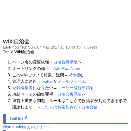
Wiki自治会
Last-modified: Sun, 07 May 2017 15:15:48 JST (3379d)
Top
> Wiki自治会
ページ名の変更依頼→
自治会掲示板
へ
オートリンクの修正→
AutoAliasName
このwikiについて相談、疑問→
掲示板
管理人に連絡→
Twitter
か
メールフォーム
登録編集者
になりたい→
ユーザー登録申請
凍結ページの編集要望→
自治会掲示板
へ
運営上重要な問題・ルールはこちらで投稿者が判別できる形で
議論します。→
したらばお茶飲み
Wiki自治会
Twitter
@sun_wikiさんのツイート