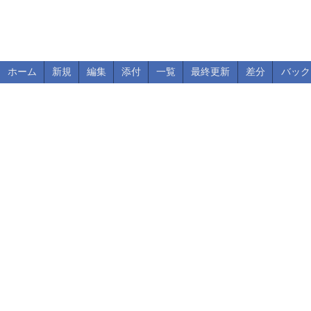
ホーム
新規
編集
添付
一覧
最終更新
差分
バック