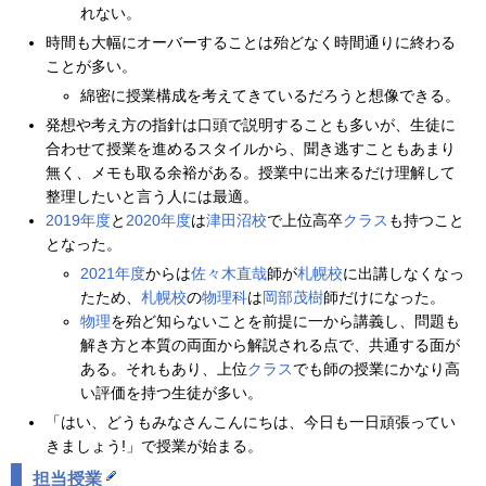
れない。
時間も大幅にオーバーすることは殆どなく時間通りに終わる
ことが多い。
綿密に授業構成を考えてきているだろうと想像できる。
発想や考え方の指針は口頭で説明することも多いが、生徒に
合わせて授業を進めるスタイルから、聞き逃すこともあまり
無く、メモも取る余裕がある。授業中に出来るだけ理解して
整理したいと言う人には最適。
2019年度
と
2020年度
は
津田沼校
で上位高卒
クラス
も持つこと
となった。
2021年度
からは
佐々木直哉
師が
札幌校
に出講しなくなっ
たため、
札幌校
の
物理科
は
岡部茂樹
師だけになった。
物理
を殆ど知らないことを前提に一から講義し、問題も
解き方と本質の両面から解説される点で、共通する面が
ある。それもあり、上位
クラス
でも師の授業にかなり高
い評価を持つ生徒が多い。
「はい、どうもみなさんこんにちは、今日も一日頑張ってい
きましょう!」で授業が始まる。
担当授業