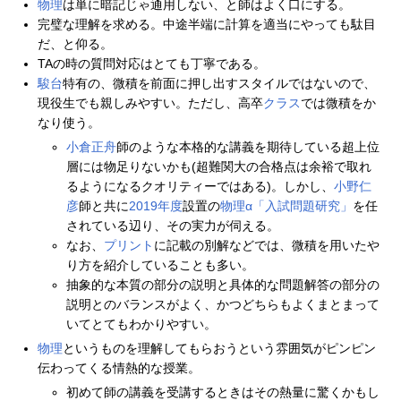
物理
は単に暗記じゃ通用しない、と師はよく口にする。
完璧な理解を求める。中途半端に計算を適当にやっても駄目
だ、と仰る。
TAの時の質問対応はとても丁寧である。
駿台
特有の、微積を前面に押し出すスタイルではないので、
現役生でも親しみやすい。ただし、高卒
クラス
では微積をか
なり使う。
小倉正舟
師のような本格的な講義を期待している超上位
層には物足りないかも(超難関大の合格点は余裕で取れ
るようになるクオリティーではある)。しかし、
小野仁
彦
師と共に
2019年度
設置の
物理α「入試問題研究」
を任
されている辺り、その実力が伺える。
なお、
プリント
に記載の別解などでは、微積を用いたや
り方を紹介していることも多い。
抽象的な本質の部分の説明と具体的な問題解答の部分の
説明とのバランスがよく、かつどちらもよくまとまって
いてとてもわかりやすい。
物理
というものを理解してもらおうという雰囲気がピンピン
伝わってくる情熱的な授業。
初めて師の講義を受講するときはその熱量に驚くかもし