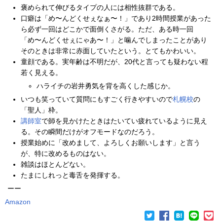
褒められて伸びるタイプの人には相性抜群である。
口癖は「め〜んどくせぇなぁ〜！」であり2時間授業があった
ら必ず一回はどこかで面倒くさがる。ただ、ある時一回
「め〜んどくせぇにゃあ〜！」と噛んでしまったことがあり
そのときは非常に赤面していたという。とてもかわいい。
童顔である。実年齢は不明だが、20代と言っても疑わない程
若く見える。
ハライチの岩井勇気を背を高くした感じか。
いつも笑っていて質問にもすごく行きやすいので
札幌校
の
「聖人」枠。
講師室
で師を見かけたときはたいてい疲れているように見え
る。その瞬間だけがオフモードなのだろう。
授業始めに「改めまして、よろしくお願いします」と言う
が、特に改めるものはない。
雑談はほとんどない。
たまにしれっと毒舌を発揮する。
ーー
Amazon