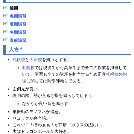
通期
春期講習
夏期講習
冬期講習
直前講習
人物
札幌校
と
大宮校
を拠点とする。
札幌校
では現役生から高卒生まで全ての授業を担当して
いて、講習も全ての講座を担当するため正直
札幌校
の
物
理
に関しては岡部師頼りである。
面倒見が良い。
説明の際、熱が入ると指を鳴らしてしまう。
なかなか良い音を鳴らす。
単振動のモノマネが得意。
リュックが弁当箱。
これウニ！ぽわぁぁ！が口癖（ガウスの法則）。
実はドラゴンボールが大好き。