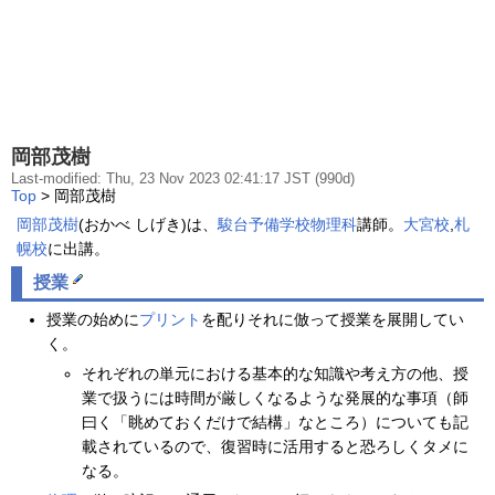
岡部茂樹
Last-modified: Thu, 23 Nov 2023 02:41:17 JST (990d)
Top
> 岡部茂樹
岡部茂樹
(おかべ しげき)は、
駿台予備学校
物理科
講師。
大宮校
,
札
幌校
に出講。
授業
授業の始めに
プリント
を配りそれに倣って授業を展開してい
く。
それぞれの単元における基本的な知識や考え方の他、授
業で扱うには時間が厳しくなるような発展的な事項（師
曰く「眺めておくだけで結構」なところ）についても記
載されているので、復習時に活用すると恐ろしくタメに
なる。