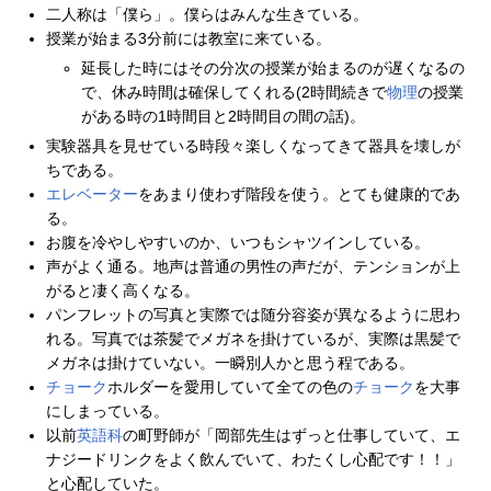
二人称は「僕ら」。僕らはみんな生きている。
授業が始まる3分前には教室に来ている。
延長した時にはその分次の授業が始まるのが遅くなるの
で、休み時間は確保してくれる(2時間続きで
物理
の授業
がある時の1時間目と2時間目の間の話)。
実験器具を見せている時段々楽しくなってきて器具を壊しが
ちである。
エレベーター
をあまり使わず階段を使う。とても健康的であ
る。
お腹を冷やしやすいのか、いつもシャツインしている。
声がよく通る。地声は普通の男性の声だが、テンションが上
がると凄く高くなる。
パンフレットの写真と実際では随分容姿が異なるように思わ
れる。写真では茶髪でメガネを掛けているが、実際は黒髪で
メガネは掛けていない。一瞬別人かと思う程である。
チョーク
ホルダーを愛用していて全ての色の
チョーク
を大事
にしまっている。
以前
英語科
の町野師が「岡部先生はずっと仕事していて、エ
ナジードリンクをよく飲んでいて、わたくし心配です！！」
と心配していた。