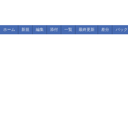
ホーム
新規
編集
添付
一覧
最終更新
差分
バック