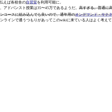
払えば各校舎の
自習室
を利用可能に。
円、アドバンスト授業は35〜45万であるようだ。
高すぎる。普通に
ンコースに組み込んでも良いので、通年用の
オンデマンド
・サテ
ンラインで通うつもりがあってこのwikiに来ている人はよく考え