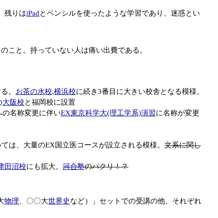
、残りは
iPad
とペンシルを使ったような学習であり、迷惑とい
しろとのこと。持っていない人は痛い出費である。
する。
お茶の水校
,
横浜校
に続き3番目に大きい校舎となる模様。
の
大阪校
と福岡校に設置
への名称変更に伴い
EX東京科学大(理工学系)演習
に名称が変更
いては、大量のEX国立医コースが設立される模様。
文系に関し
津田沼校
にも拡大。
河合塾
のパクリ！？
大
物理
、〇〇大
世界史
など）」セットでの受講の他、それぞれ