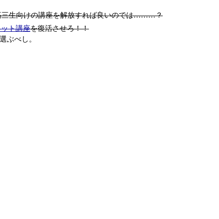
高三生向けの講座を解放すれば良いのでは………？
ネット講座
を復活させろ！！
て選ぶべし。