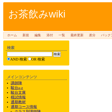
お茶飲みwiki
ホーム
新規
編集
添付
一覧
最終更新
差分
バック
検索
AND 検索
OR 検索
メインコンテンツ
講師陣
駿台a-z
駿台文庫
模試情報
通期教材
通期
コース情報
クラス
別
講師陣