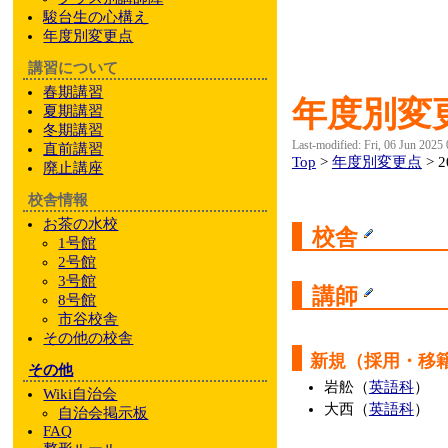
駿台
生の心構え
年度別変更点
講習について
春期講習
年度別変更
夏期講習
冬期講習
Last-modified: Fri, 06 Jun 2025
直前講習
Top
>
年度別変更点
> 
廃止講座
校舎情報
お茶の水校
校舎
1号館
2号館
3号館
講師
8号館
市谷校舎
その他
の校舎
新規（採用・移
その他
岩舩（
英語科
）
Wiki自治会
大西（
英語科
）
自治会掲示板
FAQ