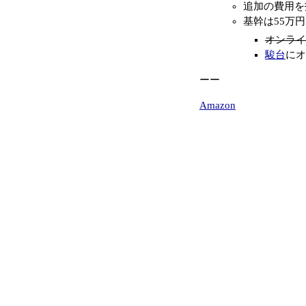
追加の費用を
基幹は55万
オンライ
駿台
にオ
ーー
Amazon