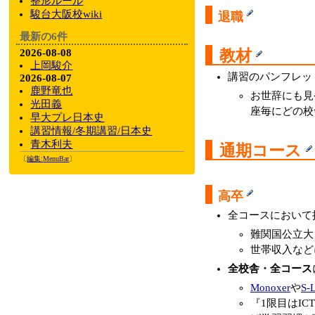
整形ルール
駿台大阪校wiki
退職
最新の6件
2026-08-08
教材
上岡駿介
講習のパンフレッ
2026-08-07
鹿野竜也
お世辞にも見
光田義
座毎にどの校
早大プレ日本史
講習情報/冬期講習/日本史
青木利夫
通期コース
〔
編集:
MenuBar
〕
高卒
全コースにおいて
難関国公立大
世帯収入など
全校舎・全コース
Monoxer
や
S-
『1限目はI