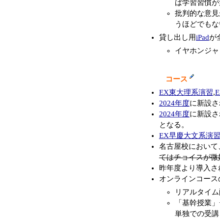
ば学習習慣が
批判的な意見
うほどでもな
貸し出し用
iPad
が
イヤホンジャッ
コース
EX東大理系演習
,
2024年度
に新設さ
2024年度
に新設さ
となる。
EX早慶大文系演
名古屋校において
てはチョイスが微
昨年度より導入され
オンラインコース
リアルタイム
「基幹授業」
単独での受講