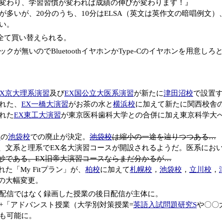
変わり、学習習慣が変われば成績の伸びが変わります！』
が多いが、20分のうち、10分はELSA（英文は英作文の暗唱例文）
い。
全て買い替えられる。
クが無いのでBluetoothイヤホンかType-Cのイヤホンを用意
EX京大理系演習
及び
EX国公立大医系演習
が新たに
津田沼校
で設置
れた、
EX一橋大演習
がお茶の水と
横浜校
に加えて新たに関西校舎
れた
EX東工大演習
が東京医科歯科大学との合併に加え東京科学大
習
の
池袋校
での廃止が決定。
池袋校
は縮小の一途を辿りつつある…
、文系と理系でEX名大演習コースが開設されるようだ。医系にお
妙である。EX旧帝大演習コースならまだ分かるが…
た「My Fitプラン」が、
柏校
に加えて
札幌校
，
池袋校
，
立川校
，
の大幅変更。
配信ではなく録画した授業の後日配信が主体に。
+「アドバンスト授業（大学別対策授業=
英語入試問題研究S
や〇〇
も可能に。