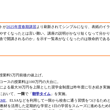
トが
2025年度
春期講習
より刷新されてシンプルになり、表紙のイラ
やすくなったとは言い難い。講座の説明がかなり短くなって分かり
舎で開講されるのか」を示す一覧表がなくなったのは致命的である
授業料5万円前後の値上げ。
コースの授業料は100万円の大台に。
による最大30万円を上限とした奨学金制度は昨年度に引き続き実
において、
一限
で「
朝学タイム
」を実施。
LME
、ELSAなどを利用して一限から校舎に通う習慣をつけるため
CT教材を活用した定期的な学習と1日の学習をスムーズに進めるた