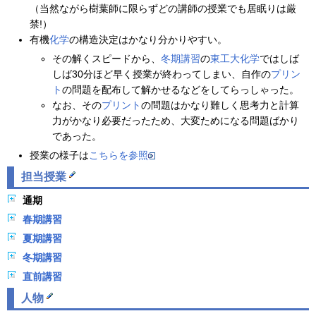
（当然ながら樹葉師に限らずどの講師の授業でも居眠りは厳
禁!）
有機
化学
の構造決定はかなり分かりやすい。
その解くスピードから、
冬期講習
の
東工大化学
ではしば
しば30分ほど早く授業が終わってしまい、自作の
プリン
ト
の問題を配布して解かせるなどをしてらっしゃった。
なお、その
プリント
の問題はかなり難しく思考力と計算
力がかなり必要だったため、大変ためになる問題ばかり
であった。
授業の様子は
こちらを参照
担当授業
通期
春期講習
夏期講習
冬期講習
直前講習
人物