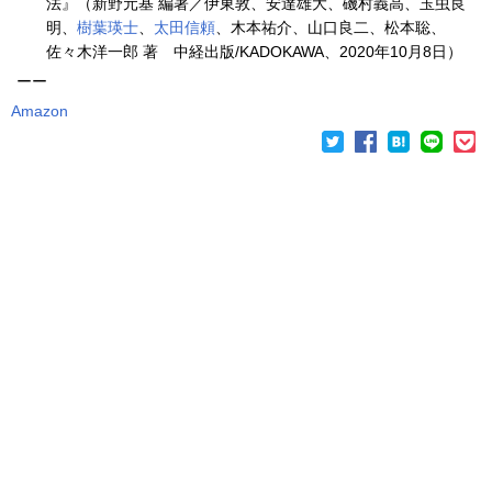
法』（新野元基 編著／伊東敦、安達雄大、磯村義高、玉虫良
明、
樹葉瑛士
、
太田信頼
、木本祐介、山口良二、松本聡、
佐々木洋一郎 著 中経出版/KADOKAWA、2020年10月8日）
ーー
Amazon