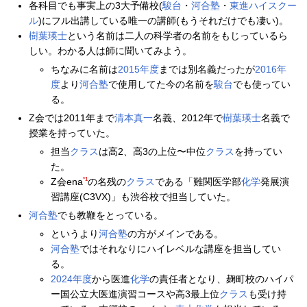
各科目でも事実上の3大予備校(
駿台
・
河合塾
・
東進ハイスクー
ル
)にフル出講している唯一の講師(もうそれだけでも凄い)。
樹葉瑛士
という名前は二人の科学者の名前をもじっているら
しい。わかる人は師に聞いてみよう。
ちなみに名前は
2015年度
までは別名義だったが
2016年
度
より
河合塾
で使用してた今の名前を
駿台
でも使ってい
る。
Z会では2011年まで
清本真一
名義、2012年で
樹葉瑛士
名義で
授業を持っていた。
担当
クラス
は高2、高3の上位〜中位
クラス
を持ってい
た。
*1
Z会ena
の名残の
クラス
である「難関医学部
化学
発展演
習講座(C3VX)」も渋谷校で担当していた。
河合塾
でも教鞭をとっている。
というより
河合塾
の方がメインである。
河合塾
ではそれなりにハイレベルな講座を担当してい
る。
2024年度
から医進
化学
の責任者となり、麹町校のハイパ
ー国公立大医進演習コースや高3最上位
クラス
も受け持