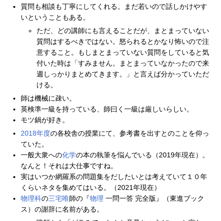
質問も相談も丁寧にしてくれる。まだ若いので話しかけやす
いということもある。
ただ、どの講師にも言えることだが、まとまっていない
質問はするべきではない。怒られるとかなり怖いので注
意すること。もしまとまっていない質問をしていると気
付いた時は「すみません。まとまっていなかったので来
週しっかりまとめてきます。」と言えば分かっていただ
ける。
師は機械に疎い。
英検準一級を持っている、師曰く一級は厳しいらしい。
モツ鍋が好き。
2018年度
の各校舎の授業にて、参考書を出すとのことを仰っ
ていた。
一般大衆への
化学
の本の執筆を悩んでいる（2019年現在）。
なんと！それは大仕事ですね。
実はいつか網羅系の問題集をだしたいとは考えていて１０年
くらいネタを集めてはいる。（2021年現在）
物理科
の
三宅唯
師の『
物理
一問一答 完全版』（東進ブック
ス）の謝辞に名前がある。