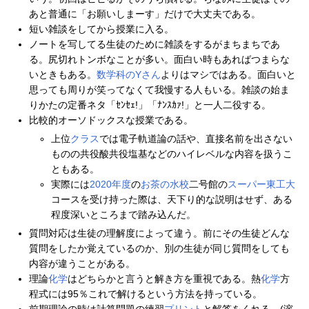
あと普通に「お願いしまーす」だけで大丈夫である。
短い雑談をしてから授業に入る。
ノートを写してる生徒のために雑談をするがまちまちであ
る。尻切れトンボなことが多い。面白い時もあればつまらな
いときもある。
数学科
のYさん
よりはマシではある。面白いと
思っても周りが笑ってなくて我慢する人もいる。雑談の始ま
りかたの定番ネタ「ｾﾝｾｪ!」「ﾅﾝｽｶｧ!」と一人二役する。
比較的オーソドックスな授業である。
上位
クラス
では電子軌道論の話や、直接名前を出さない
ものの共役酸共役塩基などのハイレベルな内容を扱うこ
ともある。
実際には
2020年度
の
お茶の水校
二号館の
スーパー東工大
コースを受け持った際は、天下り的な説明はせず、ある
程度深いところまで踏み込んだ。
質問対応は生徒の理解度によって違う。前にその生徒どんな
質問をしたか覚えているのか、別の生徒が同じ質問をしても
内容が違うことがある。
理論
化学
はどちらかと言うと解き方を重視である。熱
化学
方
程式には95％これで解けるという方法を持っている。