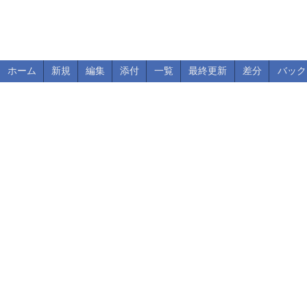
ホーム
新規
編集
添付
一覧
最終更新
差分
バック