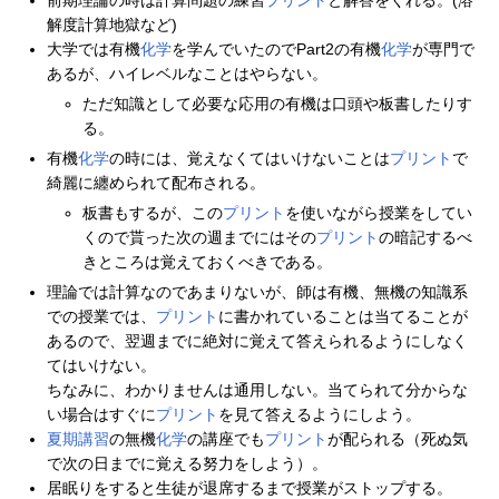
前期理論の時は計算問題の練習
プリント
と解答をくれる。(溶
解度計算地獄など)
大学では有機
化学
を学んでいたのでPart2の有機
化学
が専門で
あるが、ハイレベルなことはやらない。
ただ知識として必要な応用の有機は口頭や板書したりす
る。
有機
化学
の時には、覚えなくてはいけないことは
プリント
で
綺麗に纏められて配布される。
板書もするが、この
プリント
を使いながら授業をしてい
くので貰った次の週までにはその
プリント
の暗記するべ
きところは覚えておくべきである。
理論では計算なのであまりないが、師は有機、無機の知識系
での授業では、
プリント
に書かれていることは当てることが
あるので、翌週までに絶対に覚えて答えられるようにしなく
てはいけない。
ちなみに、わかりませんは通用しない。当てられて分からな
い場合はすぐに
プリント
を見て答えるようにしよう。
夏期講習
の無機
化学
の講座でも
プリント
が配られる（死ぬ気
で次の日までに覚える努力をしよう）。
居眠りをすると生徒が退席するまで授業がストップする。