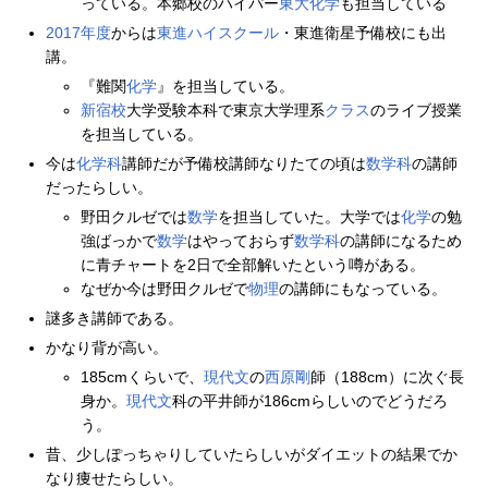
っている。本郷校のハイパー
東大化学
も担当している
2017年度
からは
東進ハイスクール
・東進衛星予備校にも出
講。
『難関
化学
』を担当している。
新宿校
大学受験本科で東京大学理系
クラス
のライブ授業
を担当している。
今は
化学科
講師だが予備校講師なりたての頃は
数学科
の講師
だったらしい。
野田クルゼでは
数学
を担当していた。大学では
化学
の勉
強ばっかで
数学
はやっておらず
数学科
の講師になるため
に青チャートを2日で全部解いたという噂がある。
なぜか今は野田クルゼで
物理
の講師にもなっている。
謎多き講師である。
かなり背が高い。
185cmくらいで、
現代文
の
西原剛
師（188cm）に次ぐ長
身か。
現代文
科の平井師が186cmらしいのでどうだろ
う。
昔、少しぽっちゃりしていたらしいがダイエットの結果でか
なり痩せたらしい。