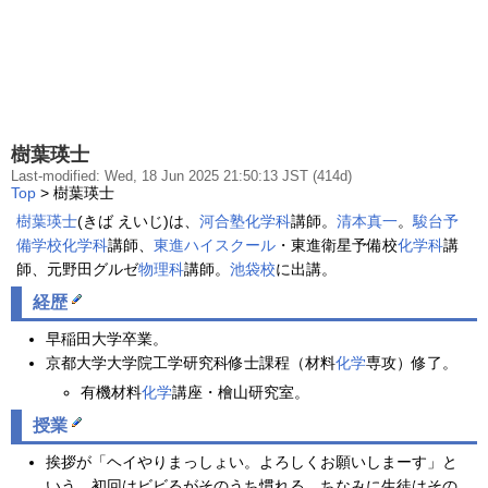
樹葉瑛士
Last-modified: Wed, 18 Jun 2025 21:50:13 JST (414d)
Top
> 樹葉瑛士
樹葉瑛士
(きば えいじ)は、
河合塾
化学科
講師。
清本真一
。
駿台予
備学校
化学科
講師、
東進ハイスクール
・東進衛星予備校
化学科
講
師、元野田グルゼ
物理科
講師。
池袋校
に出講。
経歴
早稲田大学卒業。
京都大学大学院工学研究科修士課程（材料
化学
専攻）修了。
有機材料
化学
講座・檜山研究室。
授業
挨拶が「ヘイやりまっしょい。よろしくお願いしまーす」と
いう。初回はビビるがそのうち慣れる。ちなみに生徒はその