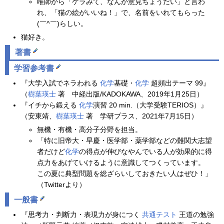
唯師から「ゲラみて、なんか意見ちょうだい」と言わ
れ、「猫の絵がいいね！」で、名前をいれてもらった
(￣^￣)らしい。
猫好き。
著書
学習参考書
『大学入試でネラわれる
化学
基礎・
化学
超頻出テーマ 99』
（
樹葉瑛士
著 中経出版/KADOKAWA、2019年1月25日）
『イチから鍛える
化学
演習 20 min.（大学受験TERIOS）』
（安東靖、
樹葉瑛士
著 学研プラス、2021年7月15日）
無機・有機・高分子分野を担当。
「特に旧帝大・早慶・医学部・薬学部などの難関大志望
者だけど
化学
の得点が伸びなやんでいる人が効果的に得
点力をあげていけるように意識してつくっています。
この夏に典型問題を総ざらいしておきたい人はぜひ！」
（Twitterより）
一般書
『思考力・判断力・表現力が身につく
共通テスト
王道の勉強