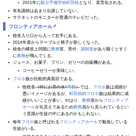
2021年に
駿台予備学校
町田校
となり、直営化される。
有名講師はあまり出講していない。
サテネットのモニターが普通のテレビだった。
フロンティアホール
校舎入り口から入って右手にある。
2014年度からテーブルと椅子が新しくなった。
校舎の構造上同階に
教務
室、受付、
講師室
があり騒ぐとすぐ
に
教務
が飛んでくる。
ジュース、お菓子、プリン、ゼリーの自販機がある。
コーヒーゼリーが美味しい。
フロホ
族が比較的真面目である。
他校舎
（特にお茶の水
8号館
）
では、
フロホ
族は成績が
悪いイメージがあるが、
町田校
の
フロホ
族は結果的に成
績がいいことが多い。やはり、
教務
室から
フロンティア
ホール
が丸見えであるため
教務
員から見られているとい
う意識が生徒の中にあるのかもしれない。
毎年
フロホ
族と呼ばれる
フロンティアホール
で勉強している
生徒がいる。