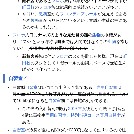
他校舎であると
フロホ
族は成績が悪いイメージがあるが
町田校
の
フロホ
族は結果的に成績がいいことが多い。
やはり、
教務
室から
フロンティアホール
が丸見えである
ため
教務
員から見られているという意識が生徒の中にあ
るのかもしれない。
フロホ
入口に
ナマズのような見た目の謎の
生物
の水槽があ
り、“ヌシ”という呼称は町田では人間ではなくこの
生物
を指し
ていた（
多浪生のなれの果ての姿らしい
）。
新校舎移転に伴い
フロホ
のヌシを辞した模様。現在は
町
田校
のヌシとして１階ホールの面談スペースで受験生を
暖かく見守っている。
自習室
開放型
自習室
はいつでも出入り可能である。
専用自習室
は
月〜土の17:00に入れ替えがあり一度全員外に出される。なの
で16:50頃になると
自習室
前には長蛇の列ができる。
この席の入れ替え制度は
2016年度
後期から廃止された。
4階に高校生
専用自習室
、
特別指導コース
専用自習室
が
ある。
自習室
の冷房が夏にも関わらず28℃になってたりするので注