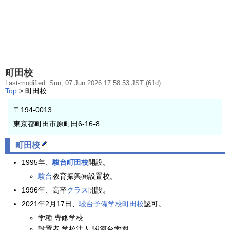
町田校
Last-modified: Sun, 07 Jun 2026 17:58:53 JST (61d)
Top
> 町田校
〒194-0013
東京都町田市原町田6-16-8
町田校
1995年、
駿台
町田校
開設。
駿台
教育振興㈱設置校。
1996年、高卒
クラス
開設。
2021年2月17日、
駿台予備学校
町田校
認可。
学種 専修学校
設置者 学校法人 駿河台学園