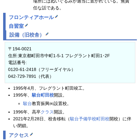
場所にはぬいぐるみが適当に置かれている。無責
任な話である。
フロンティアホール
自習室
設備（旧校舎）
〒194-0021
住所:東京都町田市中町1-5-1 フレグラント町田1･2F
電話番号:
0120-61-2418（フリーダイヤル）
042-729-7891（代表）
1995年4月、フレグラント町田竣工。
1995年、
駿台
町田校
開設。
駿台
教育振興㈱設置校。
1996年、高卒
クラス
開設。
2021年2月28日、校舎移転（
駿台予備学校
町田校
開校）に伴
い閉鎖。
アクセス