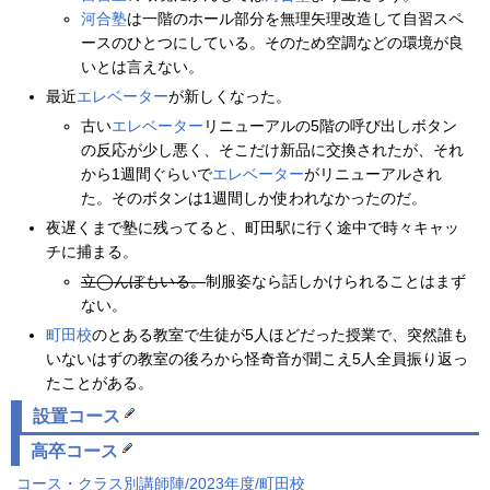
河合塾
は一階のホール部分を無理矢理改造して自習スペ
ースのひとつにしている。そのため空調などの環境が良
いとは言えない。
最近
エレベーター
が新しくなった。
古い
エレベーター
リニューアルの5階の呼び出しボタン
の反応が少し悪く、そこだけ新品に交換されたが、それ
から1週間ぐらいで
エレベーター
がリニューアルされ
た。そのボタンは1週間しか使われなかったのだ。
夜遅くまで塾に残ってると、町田駅に行く途中で時々キャッ
チに捕まる。
立◯んぼもいる。
制服姿なら話しかけられることはまず
ない。
町田校
のとある教室で生徒が5人ほどだった授業で、突然誰も
いないはずの教室の後ろから怪奇音が聞こえ5人全員振り返っ
たことがある。
設置コース
高卒コース
コース・クラス別講師陣/2023年度/町田校