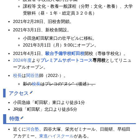
課程等 文化・教養一般課程（分野：文化・教養）、大学
受験科（昼・１年・総定員３２０名）
2021年2月28日、旧校舎閉鎖。
2021年3月1日、新校舎開設。
小田急町田駅東口の壮平ビルに移転。
2021年3月1日（月）9:00にオープン。
2021年4月1日、
駿台予備学校
町田校
開校（専修学校化）。
2024年度
より
プレミアムサポートコース
専用校
としてリニュ
ーアルオープン。
校長
は
関谷浩
師（2022-）。
影の
校長
はプレコの“ヌシ”（後述）。
アクセス
小田急線「町田駅」東口より徒歩1分
JR線「町田駅」北口より徒歩5分
特徴
近くに
河合塾
、四谷大塚、栄光ゼミナール、日能研、早稲田
アカデミー、
東進ハイスクール
がある。