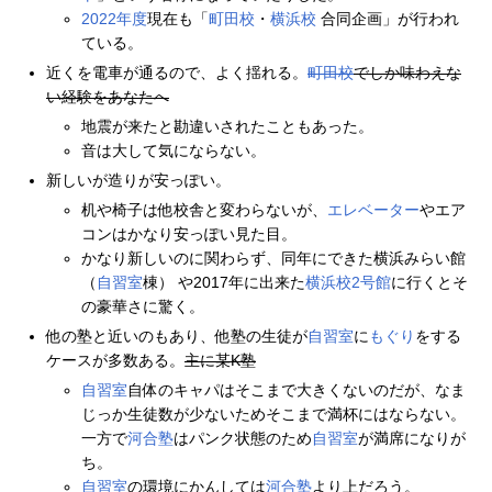
2022年度
現在も「
町田校
・
横浜校
合同企画」が行われ
ている。
近くを電車が通るので、よく揺れる。
町田校
でしか味わえな
い経験をあなたへ
地震が来たと勘違いされたこともあった。
音は大して気にならない。
新しいが造りが安っぽい。
机や椅子は他校舎と変わらないが、
エレベーター
やエア
コンはかなり安っぽい見た目。
かなり新しいのに関わらず、同年にできた横浜みらい館
（
自習室
棟） や2017年に出来た
横浜校2号館
に行くとそ
の豪華さに驚く。
他の塾と近いのもあり、他塾の生徒が
自習室
に
もぐり
をする
ケースが多数ある。
主に某K塾
自習室
自体のキャパはそこまで大きくないのだが、なま
じっか生徒数が少ないためそこまで満杯にはならない。
一方で
河合塾
はパンク状態のため
自習室
が満席になりが
ち。
自習室
の環境にかんしては
河合塾
より上だろう。