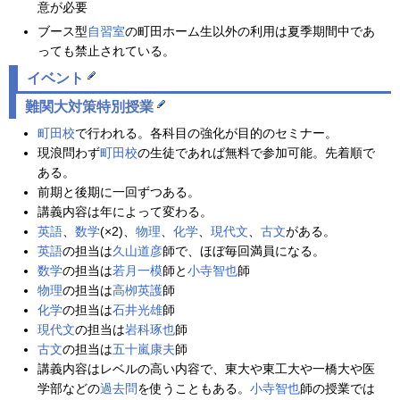
意が必要
ブース型
自習室
の町田ホーム生以外の利用は夏季期間中であ
っても禁止されている。
イベント
難関大対策特別授業
町田校
で行われる。各科目の強化が目的のセミナー。
現浪問わず
町田校
の生徒であれば無料で参加可能。先着順で
ある。
前期と後期に一回ずつある。
講義内容は年によって変わる。
英語
、
数学
(×2)、
物理
、
化学
、
現代文
、
古文
がある。
英語
の担当は
久山道彦
師で、ほぼ毎回満員になる。
数学
の担当は
若月一模
師と
小寺智也
師
物理
の担当は
高栁英護
師
化学
の担当は
石井光雄
師
現代文
の担当は
岩科琢也
師
古文
の担当は
五十嵐康夫
師
講義内容はレベルの高い内容で、東大や東工大や一橋大や医
学部などの
過去問
を使うこともある。
小寺智也
師の授業では