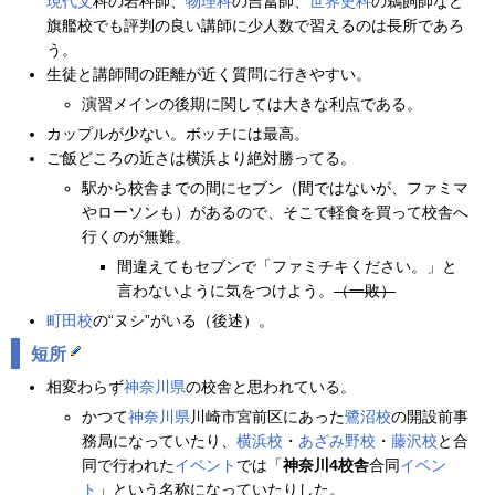
現代文
科の岩科師、
物理科
の吉冨師、
世界史科
の鵜飼師など
旗艦校でも評判の良い講師に少人数で習えるのは長所であろ
う。
生徒と講師間の距離が近く質問に行きやすい。
演習メインの後期に関しては大きな利点である。
カップルが少ない。ボッチには最高。
ご飯どころの近さは横浜より絶対勝ってる。
駅から校舎までの間にセブン（間ではないが、ファミマ
やローソンも）があるので、そこで軽食を買って校舎へ
行くのが無難。
間違えてもセブンで「ファミチキください。」と
言わないように気をつけよう。
（一敗）
町田校
の“ヌシ”がいる（後述）。
短所
相変わらず
神奈川県
の校舎と思われている。
かつて
神奈川県
川崎市宮前区にあった
鷺沼校
の開設前事
務局になっていたり、
横浜校
・
あざみ野校
・
藤沢校
と合
同で行われた
イベント
では「
神奈川4校舎
合同
イベン
ト
」という名称になっていたりした。