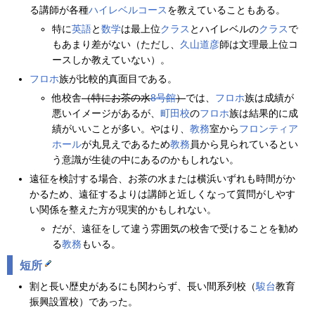
る講師が各種
ハイレベルコース
を教えていることもある。
特に
英語
と
数学
は最上位
クラス
とハイレベルの
クラス
で
もあまり差がない（ただし、
久山道彦
師は文理最上位コ
ースしか教えていない）。
フロホ
族が比較的真面目である。
他校舎
（特にお茶の水
8号館
）
では、
フロホ
族は成績が
悪いイメージがあるが、
町田校
の
フロホ
族は結果的に成
績がいいことが多い。やはり、
教務
室から
フロンティア
ホール
が丸見えであるため
教務
員から見られているとい
う意識が生徒の中にあるのかもしれない。
遠征を検討する場合、お茶の水または横浜いずれも時間がか
かるため、遠征するよりは講師と近しくなって質問がしやす
い関係を整えた方が現実的かもしれない。
だが、遠征をして違う雰囲気の校舎で受けることを勧め
る
教務
もいる。
短所
割と長い歴史があるにも関わらず、長い間系列校（
駿台
教育
振興設置校）であった。