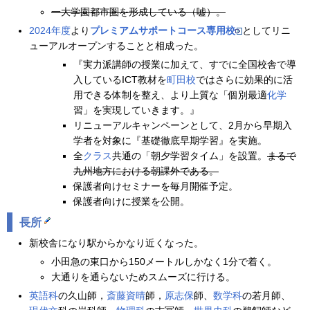
一大学園都市圏を形成している（嘘）。
2024年度
より
プレミアムサポートコース
専用校
としてリニ
ューアルオープンすることと相成った。
『実力派講師の授業に加えて、すでに全国校舎で導
入しているICT教材を
町田校
ではさらに効果的に活
用できる体制を整え、より上質な「個別最適
化学
習」を実現していきます。』
リニューアルキャンペーンとして、2月から早期入
学者を対象に『基礎徹底早期学習』を実施。
全
クラス
共通の「朝夕学習タイム」を設置。
まるで
九州地方における朝課外である。
保護者向けセミナーを毎月開催予定。
保護者向けに授業を公開。
長所
新校舎になり駅からかなり近くなった。
小田急の東口から150メートルしかなく1分で着く。
大通りを通らないためスムーズに行ける。
英語科
の久山師，
斎藤資晴
師，
原志保
師、
数学科
の若月師、