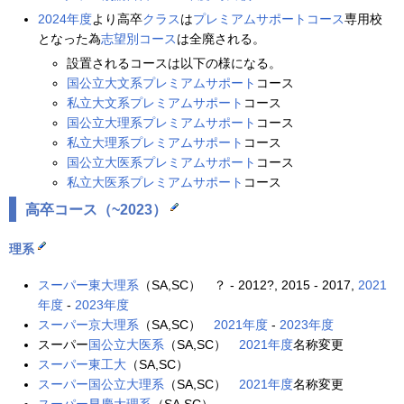
2024年度
より高卒
クラス
は
プレミアムサポートコース
専用校
となった為
志望別コース
は全廃される。
設置されるコースは以下の様になる。
国公立大文系プレミアムサポート
コース
私立大文系プレミアムサポート
コース
国公立大理系プレミアムサポート
コース
私立大理系プレミアムサポート
コース
国公立大医系プレミアムサポート
コース
私立大医系プレミアムサポート
コース
高卒コース（~2023）
理系
スーパー東大理系
（SA,SC） ？ - 2012?, 2015 - 2017,
2021
年度
-
2023年度
スーパー京大理系
（SA,SC）
2021年度
-
2023年度
スーパー
国公立大医系
（SA,SC）
2021年度
名称変更
スーパー東工大
（SA,SC）
スーパー国公立大理系
（SA,SC）
2021年度
名称変更