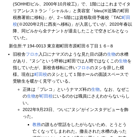
(SOHHEIビル、2000年10月竣工)」で、1階にはこれまでイタ
リアンレストラン「シャルル」と美容室「bleu(※近隣の町田
税務署前に移転)」が、2～5階には資格取得予備校「TAC
町田
校
(※2020年2月に西友へ移転)」が入居していが、2020年春以
降、同ビルから全テナントが退去したことで空きビルとなっ
ていた。
新住所:〒194-0013 東京都町田市原町田６丁目１６−８
旧校舎
フロホ
入口にナマズのような見た目の謎の
生物
の水槽
があり、“ヌシ”という呼称は町田では人間ではなくこの
生物
を
指していたが、新校舎移転に伴い
フロホ
のヌシを辞した模
様。現在は
町田校
のヌシとして１階ホールの面談スペースで
受験生を暖かく見守っている。
正体は「プレコ」というナマズ科の
生物
。なお、なぜこ
の
生物
が
町田校
にいるのかは職員にさえわからないらし
い。
2022年9月23日、ついに“ヌシ”がインスタデビューを飾
った。
教務
の誰もが世話をしたがらないため、とうとう
亡くなってしまわれた。撤去された水槽のあった