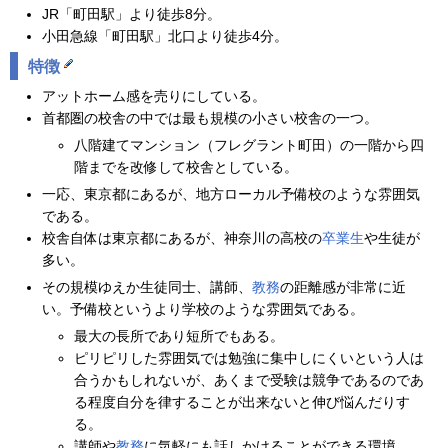
JR「町田駅」より徒歩8分。
小田急線「町田駅」北口より徒歩4分。
特徴
アットホーム感を売りにしている。
首都圏の校舎の中では最も規模の小さい校舎の一つ。
八階建てマンション（フレグラント町田）の一階から四
階までを改修して校舎としている。
一応、東京都にあるが、地方ローカル予備校のような雰囲気
である。
校舎自体は東京都にあるが、神奈川の高校の
卒業生
や生徒が
多い。
その規模ゆえか生徒同士、講師、
教務
の距離感が非常に近
い。予備校というより学校のような雰囲気である。
最大の長所であり短所でもある。
ピリピリした雰囲気では勉強に集中しにくいという人は
合うかもしれないが、あくまで受験は競争であるのであ
る程度自分を律することが出来ないと伸び悩んだりす
る。
講師や
教務
に気軽にも話しかけることができる環境。