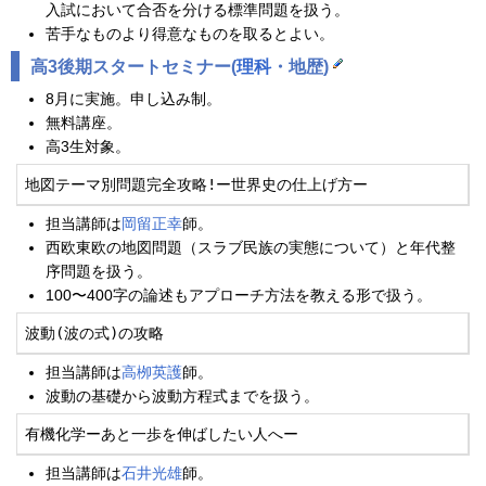
入試において合否を分ける標準問題を扱う。
苦手なものより得意なものを取るとよい。
高3後期スタートセミナー(
理科
・地歴)
8月に実施。申し込み制。
無料講座。
高3生対象。
地図テーマ別問題完全攻略!ー世界史の仕上げ方ー
担当講師は
岡留正幸
師。
西欧東欧の地図問題（スラブ民族の実態について）と年代整
序問題を扱う。
100〜400字の論述もアプローチ方法を教える形で扱う。
波動(波の式)の攻略
担当講師は
高栁英護
師。
波動の基礎から波動方程式までを扱う。
有機化学ーあと一歩を伸ばしたい人へー
担当講師は
石井光雄
師。