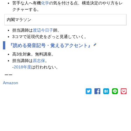
苦手な人へ有機
化学
の気を付ける点、構造決定のやり方をレ
クチャーする。
内閣マラソン
担当講師は
渡辺今日子
師。
3コマで近現代史をざっと見通していく。
『読める発音記号・覚えるアクセント』
高3生対象。無料講座。
担当講師は
原志保
。
‐
2018年度
は行われない。
ーー
Amazon