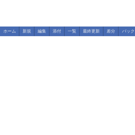
ホーム
新規
編集
添付
一覧
最終更新
差分
バック