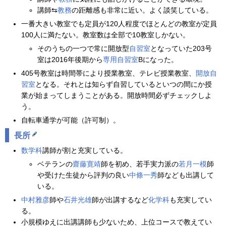
講師⇆
教務
の距離感も非常に近い。よく談笑している。
一番大きい教室でも定員が120人程度でほとんどの教室が定員
100人に満たない。教室数は全部で10教室しかない。
そのうちの一つで常に開放型
自習室
となっていた203号
室は2016年後期から
専用自習室
Bになった。
405号教室は時間帯により授業教室、テレビ授業教室、
開放自
習室
となる。それとは知らず自習しているといつの間にか授
業が始まってしまうことがある。開放時間必ずチェックしよ
う。
自転車通学が可能（許可制）。
長所
数学科
講師が割と充実している。
ベテランの
齋藤寛靖
師を初め、若手実力派の
若月一模
師
や受けた生徒から評判の良い
中條一秀
師なども出講して
いる。
中村雅彦
師や
石井光雄
師が出講するなど
化学科
も充実してい
る。
小規模ゆえに出講講師も少ないため、上位コースで教えてい