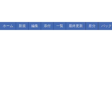
ホーム
新規
編集
添付
一覧
最終更新
差分
バック