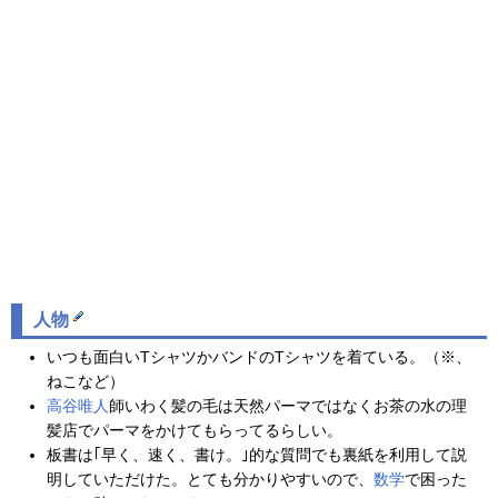
人物
いつも面白いTシャツかバンドのTシャツを着ている。（※、
ねこなど）
高谷唯人
師いわく髪の毛は天然パーマではなくお茶の水の理
髪店でパーマをかけてもらってるらしい。
板書は｢早く、速く、書け。｣的な質問でも裏紙を利用して説
明していただけた。とても分かりやすいので、
数学
で困った