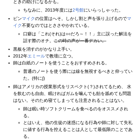
ときの助けになるかも。
ちなみに、2013年度には
2号館
にいらっしゃった。
ピン
マイク
の位置はへそ。しかし割と声を張り上げるので
マ
イク
不要なのではとささやかれている。
口癖は「これ(それ)は○○だろ～！！」主に誤った解法を
話す際のオチ。
この時の声が一番デカい。
黒板を消すのがかなり上手い。
2012年
エミール
で教壇に立つ。
師は白紙のノートを使うことをおすすめされる。
普通のノートを使う際には線を無視するべきと仰ってい
た。(特に∫)
師はアメリカの授業形式をリスペクト(？)されてるため、 水
を飲むのも自由、眠ければガムを噛んでも飴を舐めても問題
はない。そのため寝てしまっても注意されることはない。
師は眠い時ソフトクリームを食べるのをオススメされ
る。
とはいえ、他の生徒の迷惑になる行為や師に対して失礼
に値する行為を控えることは人として最低限のことであ
る。