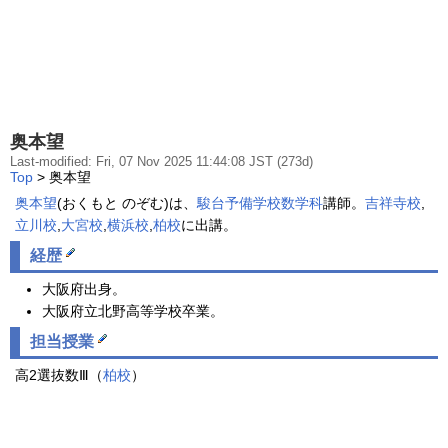
奥本望
Last-modified: Fri, 07 Nov 2025 11:44:08 JST (273d)
Top
> 奥本望
奥本望
(おくもと のぞむ)は、
駿台予備学校
数学科
講師。
吉祥寺校
,
立川校
,
大宮校
,
横浜校
,
柏校
に出講。
経歴
大阪府出身。
大阪府立北野高等学校卒業。
担当授業
高2選抜数Ⅲ（
柏校
）