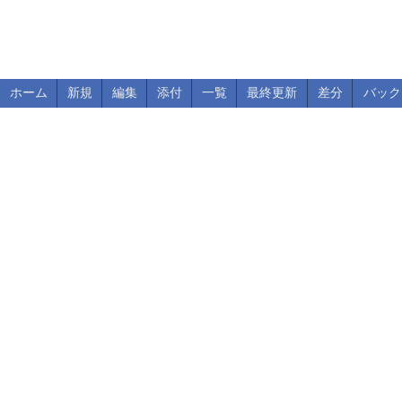
ホーム
新規
編集
添付
一覧
最終更新
差分
バック