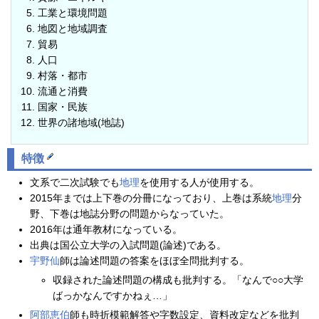
工業と環境問題
地図と地域調査
貿易
人口
村落・都市
流通と消費
国家・民族
世界の諸地域(地誌)
特徴
文系で二次試験でも
地理
を使用する人が使用する。
2015年までは上下巻の分冊になっており、上巻は系統
地理
分
野、下巻は地誌分野の問題からなっていた。
2016年は通年教材になっている。
出典は国公立大学の入試問題(論述)である。
宇野仙
師は論述問題の答案をほぼ全問批判する。
収録された論述問題の構成も批判する。「なんで○○大学
ばっかなんですかねぇ…」
阿部恵伯
師も時折模範解答や字数設定、資料改定などを批判