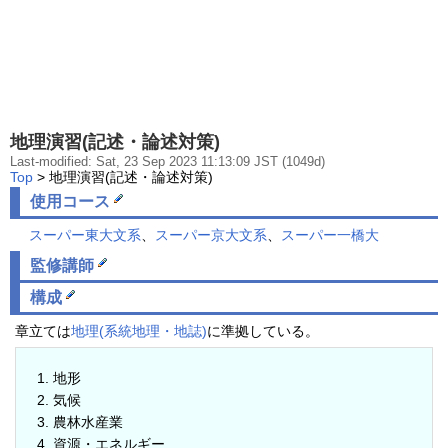
地理演習(記述・論述対策)
Last-modified: Sat, 23 Sep 2023 11:13:09 JST (1049d)
Top
> 地理演習(記述・論述対策)
使用コース
スーパー東大文系
、
スーパー京大文系
、
スーパー一橋大
監修講師
構成
章立ては
地理(系統地理・地誌)
に準拠している。
地形
気候
農林水産業
資源・エネルギー