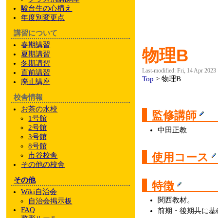
駿台
生の心構え
年度別変更点
講習について
春期講習
物理B
夏期講習
冬期講習
Last-modified: Fri, 14 Apr 2023
直前講習
Top
> 物理B
廃止講座
校舎情報
お茶の水校
監修講師
1号館
2号館
中田正教
3号館
8号館
使用コース
市谷校舎
その他
の校舎
その他
特徴
Wiki自治会
関西教材。
自治会掲示板
FAQ
前期・後期共に基