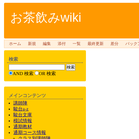
お茶飲みwiki
ホーム
新規
編集
添付
一覧
最終更新
差分
バック
検索
AND 検索
OR 検索
メインコンテンツ
講師陣
駿台a-z
駿台文庫
模試情報
通期教材
通期
コース情報
クラス
別
講師陣