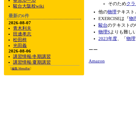
整形ルール
そのため
クラ
駿台大阪校wiki
他の
物理
テキスト
最新の6件
EXERCISEは『
物
2026-08-07
駿台
のテキストの
青木利夫
物理S
よりも難し
田邊孝志
2023年度
、「
物理
松田梓
光田義
ーー
2026-08-06
講習情報/冬期講習
Amazon
講習情報/夏期講習
〔
編集:
MenuBar
〕