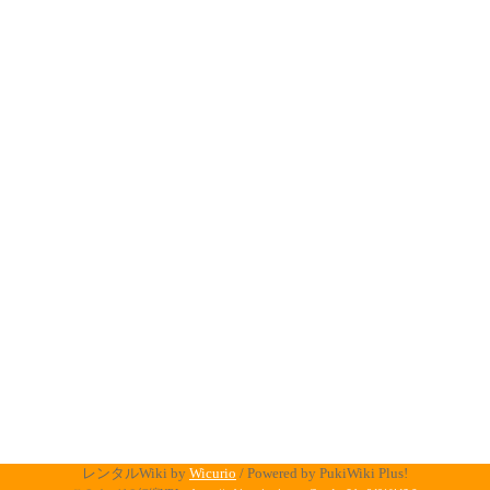
レンタルWiki by
Wicurio
/ Powered by PukiWiki Plus!