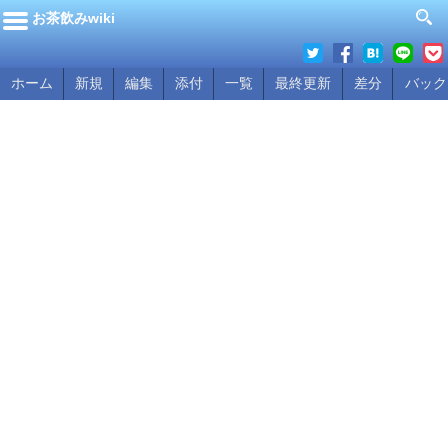
お茶飲みwiki
ホーム
新規
編集
添付
一覧
最終更新
差分
バック