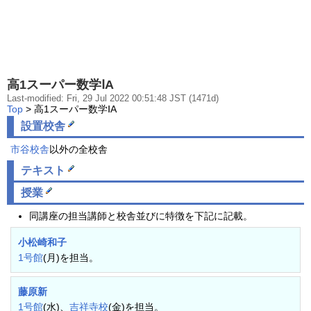
高1スーパー数学ⅠA
Last-modified: Fri, 29 Jul 2022 00:51:48 JST (1471d)
Top
> 高1スーパー数学ⅠA
設置校舎
市谷校舎
以外の全校舎
テキスト
授業
同講座の担当講師と校舎並びに特徴を下記に記載。
小松崎和子
1号館
(月)を担当。
藤原新
1号館
(水)、
吉祥寺校
(金)を担当。