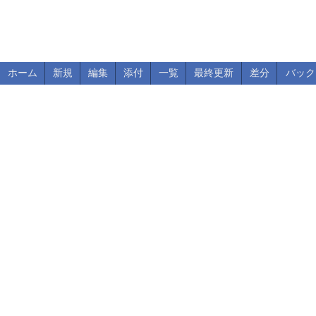
ホーム
新規
編集
添付
一覧
最終更新
差分
バック