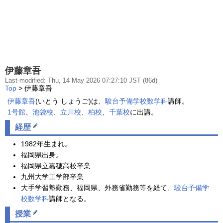
伊藤章吾
Last-modified: Thu, 14 May 2026 07:27:10 JST (86d)
Top
> 伊藤章吾
伊藤章吾
(いとう しょうご)は、
駿台予備学校
数学科
講師。
1号館
、
池袋校
、
立川校
、
柏校
、
千葉校
に出講。
経歴
1982年生まれ。
福岡県出身。
福岡県立嘉穂高校卒業
九州大学工学部卒業
大手学習塾勤務、福岡県、外務省勤務等を経て、
駿台予備学
校
数学科
講師となる。
授業