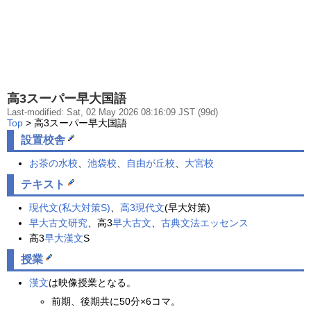
高3スーパー早大国語
Last-modified: Sat, 02 May 2026 08:16:09 JST (99d)
Top
> 高3スーパー早大国語
設置校舎
お茶の水校
、
池袋校
、
自由が丘校
、
大宮校
テキスト
現代文(私大対策S)
、
高3現代文
(早大対策)
早大古文研究
、高3
早大古文
、
古典文法エッセンス
高3
早大漢文
S
授業
漢文
は映像授業となる。
前期、後期共に50分×6コマ。