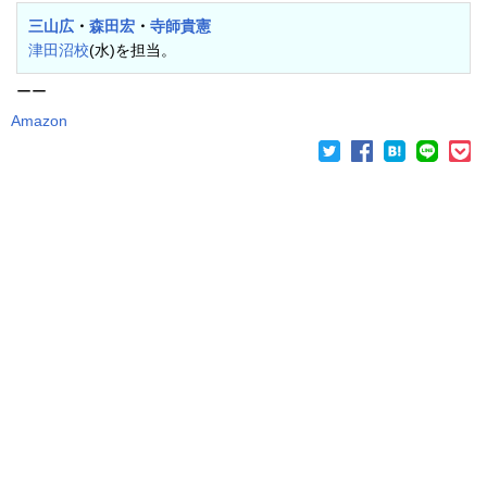
三山広
・
森田宏
・
寺師貴憲
津田沼校
(水)を担当。
ーー
Amazon