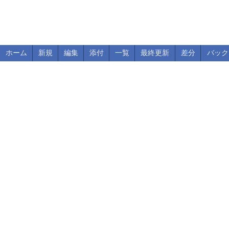
ホーム
新規
編集
添付
一覧
最終更新
差分
バック