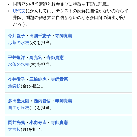
同講座の担当講師と校舎並びに特徴を下記に記載。
現代文
にかんしては、テクストの読解に自信がないのなら平
井師、問題の解き方に自信がないのなら多田師の講座が良い
だろう。
今井愛子
・
田畑千恵子
・
寺師貴憲
お茶の水校
(水)を担当。
平井隆洋
・
鳥光宏
・
寺師貴憲
お茶の水校
(木)を担当。
今井愛子
・
三輪純也
・
寺師貴憲
池袋校
(金)を担当。
多田圭太朗
・
鹿内健悟
・
寺師貴憲
自由が丘校
(土)を担当。
岡井光義
・
小向寿宏
・
寺師貴憲
大宮校
(月)を担当。