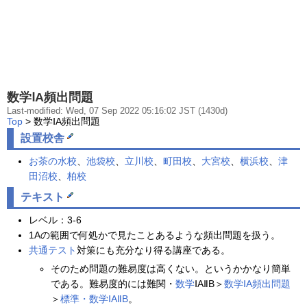
数学ⅠA頻出問題
Last-modified: Wed, 07 Sep 2022 05:16:02 JST (1430d)
Top
> 数学ⅠA頻出問題
設置校舎
お茶の水校
、
池袋校
、
立川校
、
町田校
、
大宮校
、
横浜校
、
津
田沼校
、
柏校
テキスト
レベル：3‐6
1Aの範囲で何処かで見たことあるような頻出問題を扱う。
共通テスト
対策にも充分なり得る講座である。
そのため問題の難易度は高くない。というかかなり簡単
である。難易度的には難関・
数学
ⅠAⅡB＞
数学ⅠA頻出問題
＞
標準・数学ⅠAⅡB
。