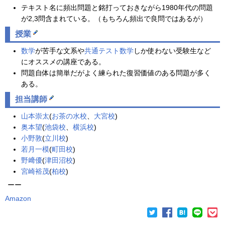
テキスト名に頻出問題と銘打っておきながら1980年代の問題
が2,3問含まれている。（もちろん頻出で良問ではあるが）
授業
数学
が苦手な文系や
共通テスト
数学
しか使わない受験生など
にオススメの講座である。
問題自体は簡単だがよく練られた復習価値のある問題が多く
ある。
担当講師
山本崇太
(
お茶の水校
、
大宮校
)
奥本望
(
池袋校
、
横浜校
)
小野敦
(
立川校
)
若月一模
(
町田校
)
野﨑優
(
津田沼校
)
宮崎裕茂
(
柏校
)
ーー
Amazon