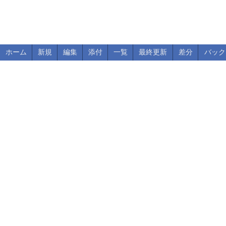
ホーム
新規
編集
添付
一覧
最終更新
差分
バック