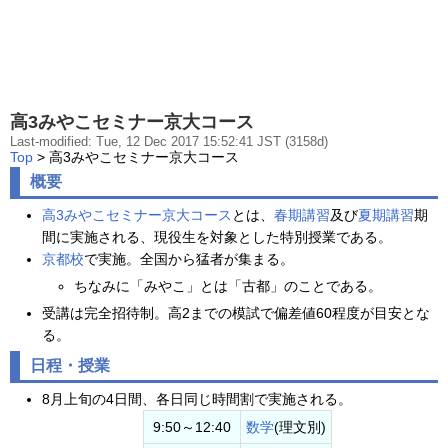
高3みやこセミナー京大コース
Last-modified: Tue, 12 Dec 2017 15:52:41 JST (3158d)
Top
> 高3みやこセミナー京大コース
概要
高3みやこセミナー京大コース
とは、
春期講習
及び
夏期講習
期
間に実施される、現役生を対象とした特別授業である。
京都校
で実施。全国から猛者が集まる。
ちなみに「みやこ」とは「古都」のことである。
受講は完全招待制。高2までの模試で偏差値60程度が目安とな
る。
日程・授業
8月上旬の4日間、各日同じ時間割で実施される。
9:50～12:40
数学
(理文別)