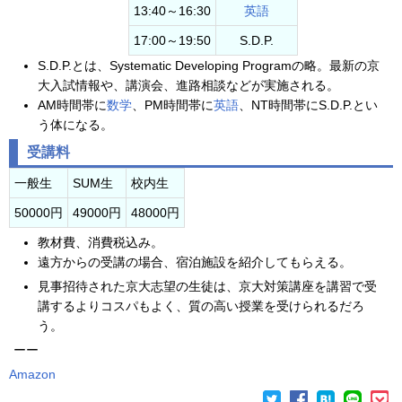
13:40～16:30
英語
17:00～19:50
S.D.P.
S.D.P.とは、Systematic Developing Programの略。最新の京
大入試情報や、講演会、進路相談などが実施される。
AM時間帯に
数学
、PM時間帯に
英語
、NT時間帯にS.D.P.とい
う体になる。
受講料
一般生
SUM生
校内生
50000円
49000円
48000円
教材費、消費税込み。
遠方からの受講の場合、宿泊施設を紹介してもらえる。
見事招待された京大志望の生徒は、京大対策講座を講習で受
講するよりコスパもよく、質の高い授業を受けられるだろ
う。
ーー
Amazon