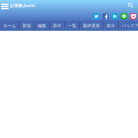
お茶飲みwiki
ホーム
新規
編集
添付
一覧
最終更新
差分
バック