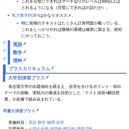
これを完璧にできればマーチ辺りのレベルは8割以上は
とれるようになる（完璧にできればの話だが）。
私大数学特講H
はかなりオススメ。
特に前期のテキストはたくさん計算問題が載っている。
これをしっかりやれば微積の基礎は確実に固まる。絶対
にやっておこう。
英語
数学
理科
プラスカリキュラム
大学別演習プラス
各志望大学の出題傾向を踏まえ、合否を分けるポイント・頻出
テーマの攻略、実戦力の養成を目的とした「テスト演習+解説授
業」が必修で組み込まれている。
早慶大演習プラス
実施科目：
英語
数学
物理
化学
設置校舎：
お茶の水校
池袋校
横浜校
津田沼校