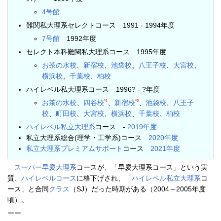
4号館
難関私大理系セレクトコース 1991 - 1994年度
7号館
1992年度
セレクト本科難関私大理系コース 1995年度
お茶の水校
、
新宿校
、
池袋校
、
八王子校
、
大宮校
、
横浜校
、
千葉校
、
柏校
ハイレベル私大理系コース 1996? - ?年度
*1
*2
お茶の水校
、
四谷校
、
新宿校
、
池袋校
、
八王子
校
、
町田校
、
大宮校
、
横浜校
、
千葉校
、
柏校
ハイレベル私立大理系
コース -
2019年度
私立大理系総合(理学・工学系)コース
2020年度
私立大理系プレミアムサポート
コース
2021年度
スーパー早慶大理系
コースが、「早慶大理系コース」という実
質、
ハイレベルコース
に格下げされ、「
ハイレベル私立大理系
コ
ース」と合同
クラス
（SJ）だった時期がある（2004～2005年度
頃）。
ーー