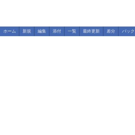
ホーム
新規
編集
添付
一覧
最終更新
差分
バック