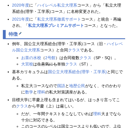
2020年度
に「
ハイレベル私立大理系
コース」から「私立大理
系総合(理学・工学系)コース」に名称変更された。
2021年度
に「
私立大理系徹底サポート
コース」と統合・再編
され、「
私立大理系プレミアムサポート
コース」となった。
特徴
例年、国公立大理系総合(理学・工学系)コース（旧・
ハイレベ
ル国公立大理系
コース）と合同
クラス
である。
お茶の水校
（
2号館
）は合同複数
クラス
（SP・SQ）。
大宮校
は
生意気にも
単独
クラス
（ST）。
基本カリキュラムは
国公立大理系総合(理学・工学系)
と同じで
ある。
私立大コースなので
国語
と
地歴公民
がなく、そのかわり
に
数学
と
理科
の私大対策講座がある。
目標大学に早慶上理も含まれてはいるが、はっきり言ってこ
の
クラス
から早慶（上）は厳しい。
だが、一年間テキストをこなしていれば
理科
大までなら
十分に対応できる。
このコースのレベルは国立コースよりも低いので、上位