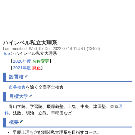
ハイレベル私立大理系
Last-modified: Wed, 07 Dec 2022 00:14:11 JST (1340d)
Top
> ハイレベル私立大理系
【
2020年度
名称変更
】
【
2021年度
廃止
】
設置校
市谷校舎
を除く全高卒全校舎
目標大学
青山学院、学習院、慶應義塾、上智、中央、津田塾、東京
理
科
、法政、明治、立教、早稲田など
概要
早慶上理も含む難関私大理系を目指すコース。