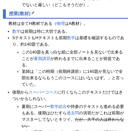
でないと厳しい（どこもそうだが）。
授業(教材)
教材は全てH教材である（
物理
はA教材）。
数学
は前期は特に大切である。
SテキストもHテキストも前期
数学
は基礎を確認するものであ
り、約140題である。
この140題を真っ白な紙に全部ノートを見ないで出来る
ことが
夏期講習
が終わるまでに出来ることが前提であ
る。
某師は「この時期（前期終講前）に140題が見ないで全
部出来るならもうこのコースにはいないはず。」と言っ
ていた。
後期から
スーパーコース
に行くならこのテキストだけではき
ついかもしれない。
夏期にスーパー
数学総合
や持参のテキストも進める必要
もある。後期はひたすら
過去問
の演習だがこれは前期が
マスターしてないとキツイ。
だが、大半の人は終わらな
い。