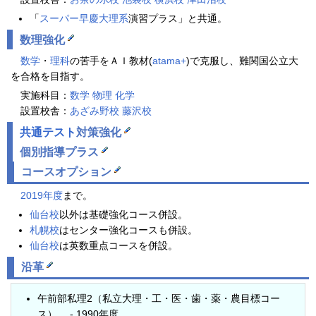
「
スーパー早慶大理系
演習プラス」と共通。
数理強化
数学
・
理科
の苦手をＡＩ教材(
atama+
)で克服し、難関国公立大
を合格を目指す。
実施科目：
数学
物理
化学
設置校舎：
あざみ野校
藤沢校
共通テスト
対策強化
個別指導プラス
コースオプション
2019年度
まで。
仙台校
以外は基礎強化コース併設。
札幌校
はセンター強化コースも併設。
仙台校
は英数重点コースを併設。
沿革
午前部私理2（私立大理・工・医・歯・薬・農目標コー
ス） - 1990年度