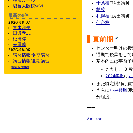
整形ルール
千葉校
/TA出講師
駿台大阪校wiki
柏校
最新の6件
札幌校
/TA出講師
2026-08-07
仙台校
青木利夫
田邊孝志
直前期
松田梓
光田義
センター明けの授
2026-08-06
通期で授業をして
講習情報/冬期講習
講習情報/夏期講習
基本的には事前予
〔
編集:
MenuBar
〕
ただし、３号
2024年度
は
お
また特定講師は質
さらに
小林俊昭
師
分程度。
ーー
Amazon