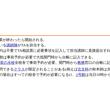
業が終わったら開始される。
いる
講師陣
がTAを担当する。
約は不要でTA相談票に必要事項を記入して担当講師に直接提出す
館は事前予約が必要で大抵開門時から台帳に記入できる。
茶の水校
全校舎で事前予約が必要。開門時から
教務
窓口の台帳に
問できる
クラス
が限定されることがある(例えば
古文科
の秋本師は
の場合はすべての校舎で予約が必要になる(1、
2号館
は当日10時か