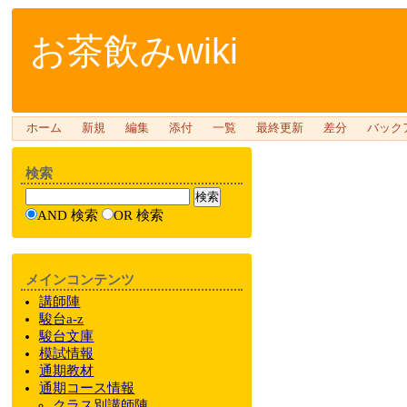
お茶飲みwiki
ホーム
新規
編集
添付
一覧
最終更新
差分
バック
検索
AND 検索
OR 検索
メインコンテンツ
講師陣
駿台a-z
駿台文庫
模試情報
通期教材
通期
コース情報
クラス
別
講師陣