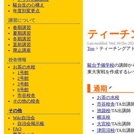
駿台
生の心構え
年度別変更点
講習について
春期講習
ティーチ
夏期講習
冬期講習
Last-modified: Wed, 04 Dec 202
直前講習
Top
> ティーチングア
廃止講座
校舎情報
駿台予備学校
の講師か
お茶の水校
東大実戦を作成するレ
1号館
2号館
3号館
通期
8号館
市谷校舎
お茶の水校
その他
の校舎
市谷校舎
/TA出講
池袋校
/TA出講師
その他
横浜校
Wiki自治会
自治会掲示板
大宮校
/TA出講師
FAQ
津田沼校
/TA出講