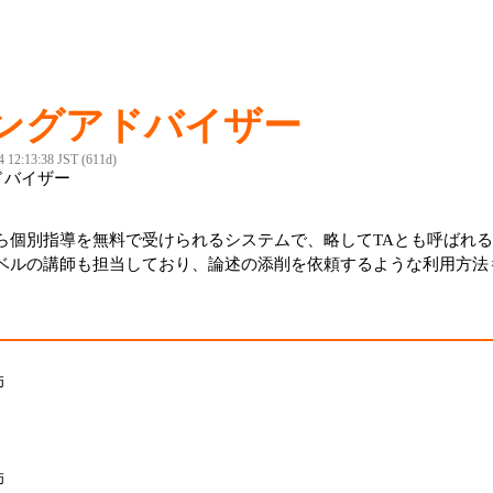
ングアドバイザー
4 12:13:38 JST (611d)
ドバイザー
ら個別指導を無料で受けられるシステムで、略してTAとも呼ばれ
ベルの講師も担当しており、論述の添削を依頼するような利用方法
師
師