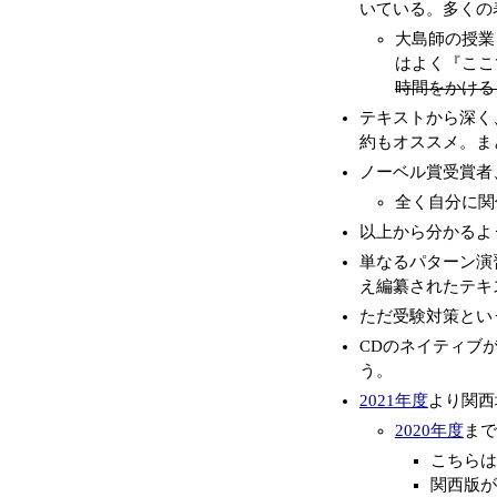
いている。多くの
大島師の授業
はよく『ここ
時間をかける
テキストから深く
約もオススメ。ま
ノーベル賞受賞者
全く自分に関
以上から分かるよ
単なるパターン演
え編纂されたテキ
ただ受験対策とい
CDのネイティブ
う。
2021年度
より関西
2020年度
まで
こちらは
関西版が