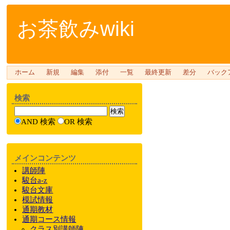
お茶飲みwiki
ホーム
新規
編集
添付
一覧
最終更新
差分
バック
検索
AND 検索
OR 検索
メインコンテンツ
講師陣
駿台a-z
駿台文庫
模試情報
通期教材
通期
コース情報
クラス
別
講師陣