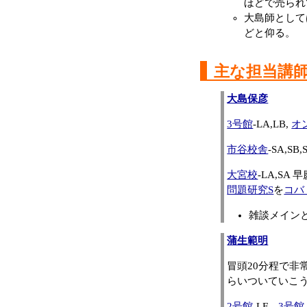
ほどで売られ
大島師として
どと仰る。
主な担当講
大島保彦
3号館
-LA,LB,
オ
市谷校舎
-SA,SB,
大宮校
-LA,S
問題研究S
を
コバ
雑談メイン
蒲生範明
冒頭20分程で
らいついていこ
2号館
-LF、
3号館