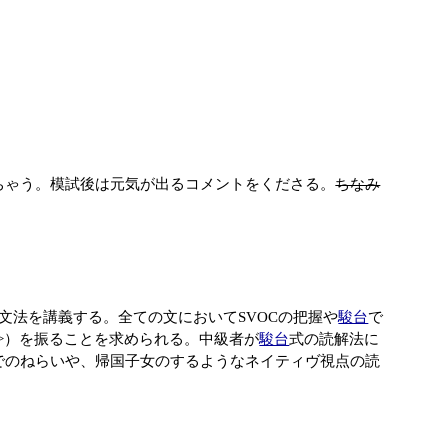
ちゃう。模試後は元気が出るコメントをくださる。
ちなみ
文法を講義する。全ての文においてSVOCの把握や
駿台
で
<>）を振ることを求められる。中級者が
駿台
式の読解法に
でのねらいや、帰国子女のするようなネイティヴ視点の読