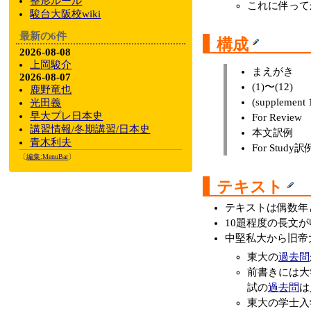
整形ルール
これに伴って
駿台大阪校wiki
最新の6件
構成
2026-08-08
上岡駿介
まえがき
2026-08-07
(1)〜(12)
鹿野竜也
(supplement 
光田義
早大プレ日本史
For Review
講習情報/冬期講習/日本史
本文訳例
青木利夫
For Study訳
〔
編集:
MenuBar
〕
テキスト
テキストは偶数年
10題程度の長文
中堅私大から旧帝
東大の
過去問
前書きには大
試の
過去問
は
東大の学士入