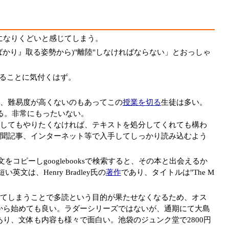
になりくどいと感じてしまう。
かり』取る姿勢から)"離陸"しなければならない」とおっしゃ
ることに気付くはず。
、難易度が高くないのもあってこの
授業を切る
生徒は多い。
る。非常にもったいない。
してもやりたくなければ、テキストを処分してくれても構わ
聞記事、インターネット等で入手してしっかり読み込むよう
ピーしgooglebooksで検索すると、その本と出会えるか
、Henry Bradley氏の
著作
であり、タイトルは"The M
てしまうことで多読という目的が果たせなくなるため、オス
4から始めても良い。ラダーシリーズではないが、通期にて大島
めたお話集であり、文体も内容も様々で面白い。池袋のジュンク堂で2800円