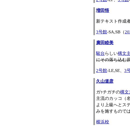
増田悟
新テキスト作成
3号館
-SA,SB（
2
廣田睦美
駿台
らしい
構文
にその落ち込む
2号館
-LE,SE、
3
久山道彦
ガｯチガチの
構文
主流のカッコ（名
より上級へとス
みを施すもので
横浜校