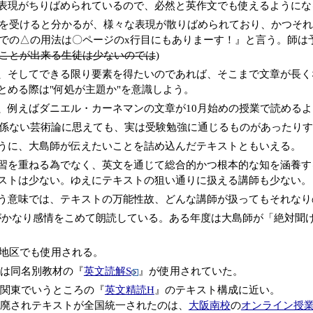
表現がちりばめられているので、必然と英作文でも使えるようになる
を受けると分かるが、様々な表現が散りばめられており、かつそれ
での△の用法は〇ページのx行目にもありまーす！』と言う。師は
ことが出来る生徒は少ないのでは
)
、そしてできる限り要素を得たいのであれば、そこまで文章が長く
とめる際は"何処が主題か"を意識しよう。
、例えばダニエル・カーネマンの文章が10月始めの授業で読める
係ない芸術論に思えても、実は受験勉強に通じるものがあったりす
うに、大島師が伝えたいことを詰め込んだテキストともいえる。
習を重ねる為でなく、英文を通じて総合的かつ根本的な知を涵養す
ストは少ない。ゆえにテキストの狙い通りに扱える講師も少ない。
う意味では、テキストの万能性故、どんな講師が扱ってもそれなり
がかなり感情をこめて朗読している。ある年度は大島師が「絶対聞
地区でも使用される。
は同名別教材の『
英文読解S
』が使用されていた。
関東でいうところの『
英文精読H
』のテキスト構成に近い。
廃されテキストが全国統一されたのは、
大阪南校
の
オンライン授