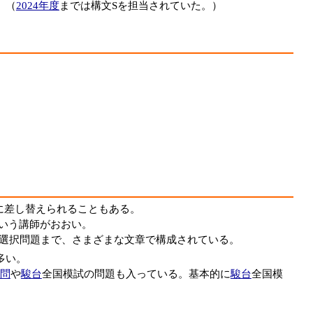
。（
2024年度
までは構文Sを担当されていた。）
に差し替えられることもある。
という講師がおおい。
選択問題まで、さまざまな文章で構成されている。
多い。
問
や
駿台
全国模試の問題も入っている。基本的に
駿台
全国模