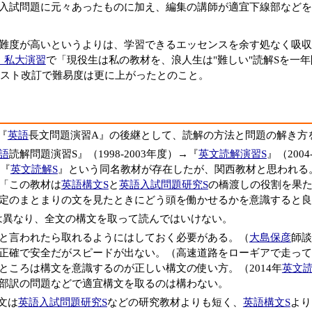
入試問題に元々あったものに加え、編集の講師が適宜下線部などを
難度が高いというよりは、学習できるエッセンスを余す処なく吸収
・私大演習
で「現役生は私の教材を、浪人生は"難しい"読解Sを一
テキスト改訂で難易度は更に上がったとのこと。
『
英語
長文問題演習A』の後継として、読解の方法と問題の解き方
語
読解問題演習S』（1998-2003年度）→『
英文読解演習S
』（200
も『
英文読解S
』という同名教材が存在したが、関西教材と思われる。
「この教材は
英語構文S
と
英語入試問題研究S
の橋渡しの役割を果
定のまとまりの文を見たときにどう頭を働かせるかを意識すると良
は異なり、全文の構文を取って読んではいけない。
と言われたら取れるようにはしておく必要がある。（
大島保彦
師談
正確で安全だがスピードが出ない。（高速道路をローギアで走って
ところは構文を意識するのが正しい構文の使い方。（2014年
英文読
部訳の問題などで適宜構文を取るのは構わない。
文は
英語入試問題研究S
などの研究教材よりも短く、
英語構文S
より