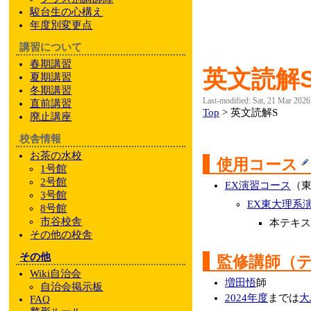
駿台
生の心構え
年度別変更点
講習について
春期講習
英文読解
夏期講習
冬期講習
Last-modified: Sat, 21 Mar 202
直前講習
Top
> 英文読解S
廃止講座
校舎情報
お茶の水校
使用コース
1号館
2号館
EX演習コース
（東
3号館
EX東大理系
8号館
市谷校舎
本テキス
その他
の校舎
その他
監修講師（
Wiki自治会
増田悟
師
自治会掲示板
2024年度
までは
大
FAQ