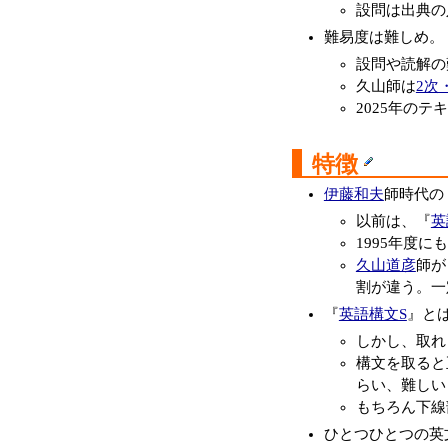
設問は出典の
難易度は難しめ。
設問や読解の
久山師は
2次
2025年の
特徴
伊藤和夫
師時代の
以前は、『
英
1995年度に
久山道彦
師が
割が違う。一
『
英語構文S
』と
しかし、取れ
構文を取ると
らい、難しい
もちろん下線
ひとつひとつの英