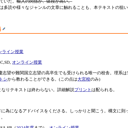
ていた。
輸入の関係か、値段が高い。
は多読や様々なジャンルの文章に触れることも、本テキストの狙い
師
ンライン授業
SC,SD,
オンライン授業
A 早慶志望や難関国立志望の高卒生でも受けられる唯一の校舎。理系は
トシ
から教わることができる。(この点は
大宮校
のみ)
となりテキストは終わらない。詳細解説
プリント
は配られる。
非常に為になるアドバイスをくださる。しっかりと聞こう。構文に則
う。
-SA,SB（
2024年度
まで）,
オンライン授業