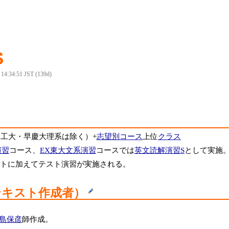
S
6 14:34:51 JST (139d)
工大・早慶大理系は除く）+
志望別コース
上位
クラス
演習
コース、
EX東大文系演習
コースでは
英文読解演習S
として実施
トに加えてテスト演習が実施される。
テキスト作成者）
島保彦
師作成。