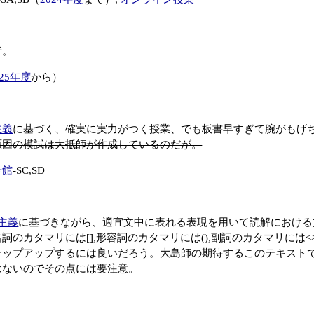
者。
025年度
から）
主義
に基づく、確実に実力がつく授業、でも板書早すぎて腕がもげ
原因の模試は大抵師が作成しているのだが。
号館
-SC,SD
主義
に基づきながら、適宜文中に表れる表現を用いて読解における
詞のカタマリには[],形容詞のカタマリには(),副詞のカタマリには
テップアップするには良いだろう。大島師の期待するこのテキスト
はないのでその点には要注意。