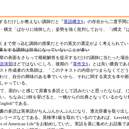
するだけしか教えない講師だと『
英語構文S
』の存在から二度手間
・構文「ばかりに傾倒した」姿勢を強く批判しており、「(構文『ば
くまで突っ込む講師の授業だとその英文の選定がよく考えられてい
業をする講師は担当になっていないことが多い
章の表面をさらって模範解答を提示するだけの講師に当たった場合
語演習
ほどではないにしろ、後期の『
英作文S
』とは良い勝負であ
スト作成者の大島師は、「このテキストの内容がつまらなくてどう
わり、自分の興味のある事でいいから、それに関する英文を本や新
しゃっている。
て、面白いと感じて原書を多読として読みたいと思ったならば、1文をコ
い。ちなみに1例を挙げると、一橋からの出典となっているかなり短い英文は
f English"である。
書の多読は英単語がちんぷんかんぷんになり、逐次辞書を取り出し
シリーズなどである。英検準1級を取れているのであれば、Level
 Tales of American Life"をお勧めしていた。実話を基に集