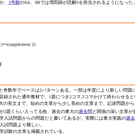
か、
3号館
のSA、SBでは増田師が読解Sを担当されるようになった
1)〜(supplement 2)
例
と奇数年でベースは2パターンある。一部は年度により新しい問題
が収録された通年教材で、1題につき2コマ,3コマかけて終わらせる
大の長文まで、短めの文章から少し長めの文章まで、記述問題から
が2題くらい入ってる他、過去の東大の
過去問
と関係の深い文章が
学入試問題からの問題だと書いてあるが、実際には東大実践の
過去
入試問題より難しい。
学試験の文章も掲載されている。