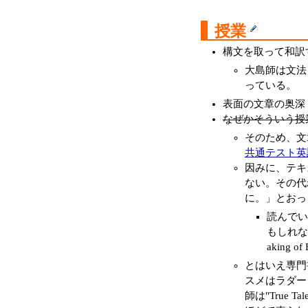
授業
構文を取って和訳
大島師は文法
っている。
表面の文章の奥深
なぜかそういう授
そのため、文
共通テスト英
因みに、テキ
ない。その代
に。」とおっ
読んでい
もしれな
aking o
とはいえ専門
スメはラダー
師は"True