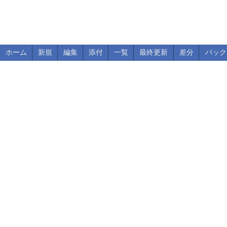
ホーム
新規
編集
添付
一覧
最終更新
差分
バック