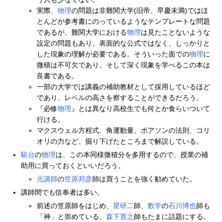
実際、
物理
の問題は非難関大学(旧帝、早慶未満)ではほ
とんどが参考書にのっているようなテンプレートな問題
であるが、難関大学における
物理
は見たことないような
設定の問題もあり、表面的な公式ではなく、しっかりと
した現象の理解が必要である。そういった面での
物理
に
微積は不可欠であり、そして深く現象を学べるこの本は
良書である。
一部の大学では講義の補助教材として採用しているほど
であり、レベルの高さを察することができるだろう。
『必修
物理
』とは異なり高校生でも何とか食らいついて
行ける。
マクスウェル方程式、角運動量、ポアソンの法則、コリ
オリの力など、掘り下げたところまで解説している。
駿台
の
物理
は、この本同様微積分を多用するので、授業の補
助用に買っておくといいだろう。
元講師
の
笠原邦彦
師は買うことを強く勧めていた。
講師間でも信奉者は多い。
前述の笠原師をはじめ、
星研二
師、
数学
の
石川博也
師も
「神」と崇めている。
森下寛之
師もたまに話題にする。