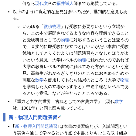
何なら
現代文
科の
福井誠人
師までも絶賛している。
以上のように肯定的な意見は多いのだが、批判的な意見もあ
る。
いわゆる「
微積物理
」は受験に必要ないという立場か
ら、この本で展開されてるような内容を理解できること
と受験科目としての
物理
に対応するということは違うの
で、直接的に即受験に役立つとはいいがたい本書に受験
勉強としてとりくむよりは問題演習をこなしたほうがよ
いという意見、大学レベルの
物理
に触れたいのであれば
大学の教養レベルの書物に触れてみた方がいいという意
見、高校生がわかるぎりぎりのところにおさめるためか
高度な
数学
を使用してもなお結局のところ（大学で
物理
を学習した人の立場からすると）中途半端なレベルであ
るという意見、などが主だったところである。
『重力と力学的世界―古典としての古典力学』（現代
数学
社、1981年）と同じ図も載っている。
新・物理入門問題演習
｢
新・物理入門問題演習
｣は本書の演習編だが、入試問題とい
う実例を通して学べるという点で本書よりもむしろ取り組み