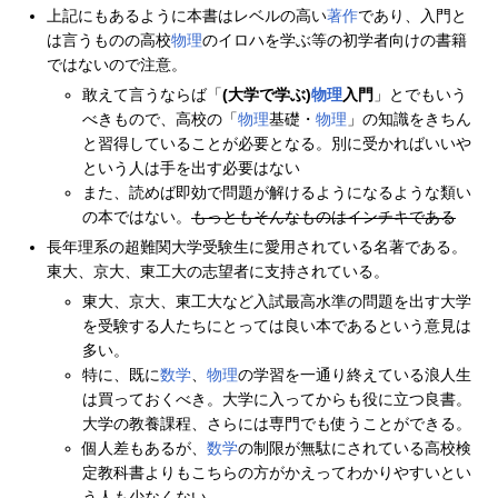
上記にもあるように本書はレベルの高い
著作
であり、入門と
は言うものの高校
物理
のイロハを学ぶ等の初学者向けの書籍
ではないので注意。
敢えて言うならば「
(大学で学ぶ)
物理
入門
」とでもいう
べきもので、高校の「
物理
基礎・
物理
」の知識をきちん
と習得していることが必要となる。別に受かればいいや
という人は手を出す必要はない
また、読めば即効で問題が解けるようになるような類い
の本ではない。
もっともそんなものはインチキである
長年理系の超難関大学受験生に愛用されている名著である。
東大、京大、東工大の志望者に支持されている。
東大、京大、東工大など入試最高水準の問題を出す大学
を受験する人たちにとっては良い本であるという意見は
多い。
特に、既に
数学
、
物理
の学習を一通り終えている浪人生
は買っておくべき。大学に入ってからも役に立つ良書。
大学の教養課程、さらには専門でも使うことができる。
個人差もあるが、
数学
の制限が無駄にされている高校検
定教科書よりもこちらの方がかえってわかりやすいとい
う人も少なくない。