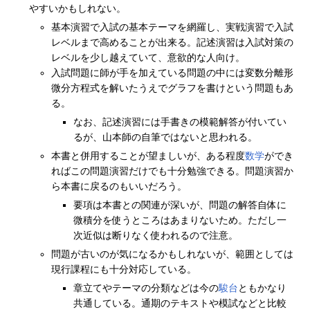
やすいかもしれない。
基本演習で入試の基本テーマを網羅し、実戦演習で入試
レベルまで高めることが出来る。記述演習は入試対策の
レベルを少し越えていて、意欲的な人向け。
入試問題に師が手を加えている問題の中には変数分離形
微分方程式を解いたうえでグラフを書けという問題もあ
る。
なお、記述演習には手書きの模範解答が付いてい
るが、山本師の自筆ではないと思われる。
本書と併用することが望ましいが、ある程度
数学
ができ
ればこの問題演習だけでも十分勉強できる。問題演習か
ら本書に戻るのもいいだろう。
要項は本書との関連が深いが、問題の解答自体に
微積分を使うところはあまりないため。ただし一
次近似は断りなく使われるので注意。
問題が古いのが気になるかもしれないが、範囲としては
現行課程にも十分対応している。
章立てやテーマの分類などは今の
駿台
ともかなり
共通している。通期のテキストや模試などと比較