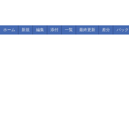
ホーム
新規
編集
添付
一覧
最終更新
差分
バック