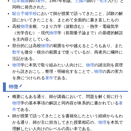
山本義隆
師の
著作
。1987年初版。
三國均
師の『
化学
入門』と
同時に発売された。
駿台予備学校
において師が授業で語ってきたこと、試験の解
説にかいてきたことを、まとめて全面的に書き直したもの
高校
物理
全般、つまり力学（波動含む）・熱学・電磁気学
（光学含む）・現代
物理
学（前期量子論まで）の基礎的解説
を主内容としている。
部分的には高校
物理
の範囲をやや越えるところもあり、また
数学
も微分・積分の範囲まで使っているが、両者共に欄外に
注記がある。
物理
学に本気で取り組みたい人向けに、
物理
の諸法則を原理
から説きおこし，整理・明確化することで，
物理
の真の実力
を身につけられる
著作
である。
特徴
概要にもある通り、師が講義において、問題を解く前に行う
物理
学の基本事項の解説と同内容が体系的に書かれている
著
作
である。
師が授業で語ってきたことを書籍化したという経緯からもわ
かる通り、師が主に担当してきた授業相応の、
物理
を本気で
理解したい人向けのレベルの高い本である。