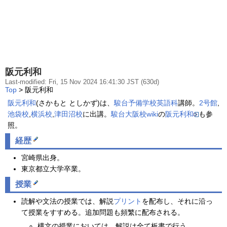
阪元利和
Last-modified: Fri, 15 Nov 2024 16:41:30 JST (630d)
Top
> 阪元利和
阪元利和
(さかもと としかず)は、
駿台予備学校
英語科
講師。
2号館
,
池袋校
,
横浜校
,
津田沼校
に出講。
駿台大阪校wiki
の
阪元利和
も参
照。
経歴
宮崎県出身。
東京都立大学卒業。
授業
読解や文法の授業では、解説
プリント
を配布し、それに沿っ
て授業をすすめる。追加問題も頻繁に配布される。
構文の授業においては、解説は全て板書で行う。