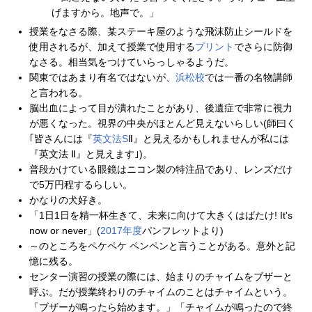
げますから。地声で。」
授業をなさる際、某ステーキ屋のような飛沫防止シールドを
使用されるが、加えて授業で使用する
プリント
でさらに防御
なさる。相当気をつけていらっしゃるようだ。
関東ではあまり有名ではないが、
浜松校
では一番の名物講師
と言われる。
脳出血によって目が潰れたことがあり、後遺症で非常に視力
が悪くなった。視界の中央がほとんど見えないらしい(師曰く
｢皆さんには『
英文法S
Ⅱ』と見えるかもしれませんが私には
『英文法 Ⅱ』と見えます｣)。
普段かけている眼鏡はニコン製の特注品であり、レンズだけ
で5万円程するらしい。
かなりの犬好き。
「1日1日を精一杯生きて、未来に向けて大きくはばたけ! It's
now or never」(
2017年度
パンフレットより)
～のところをペケペケ ペンペンと言うことがある。意外と記
憶に残る。
センター演習の授業の際には、始まりのチャイムをブザーと
呼ぶ。だが授業終わりのチャイムのことはチャイムという。
「ブザーが鳴ったら始めます。」「チャイムが鳴ったので終