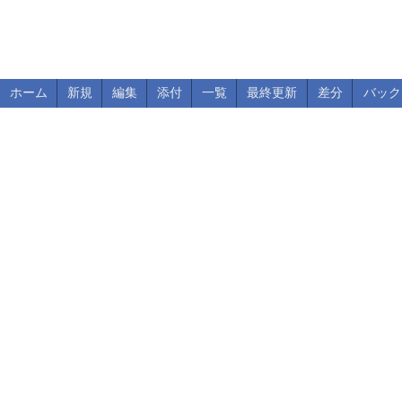
ホーム
新規
編集
添付
一覧
最終更新
差分
バック