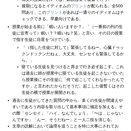
後期になるとイディオムの
プリント
が配られる。全500
問あり、この
プリント
があれば一通りのイディオムはチ
ェックできる。早慶向けである。
授業が始まる前に「眠い人いますか？」「（一番前の列の生
徒に近寄って）眠い？？眠いね？笑」と言い、その日の授業
で指す生徒に目星をつけている。
「（指した生徒に対して）緊張してるねー。心臓ドゥッ
クンドックンだねぇ。大丈夫、センセイも緊張してるか
ら。」
寝ている生徒を見つけると席まで行き必ず起こす。これ
は過去に師が授業中に寝ている生徒を起こさないでいた
ら授業後にその生徒に「何で起こしてくれなかったんで
すか」と言われたからだそうだ。起こした後暫くはその
生徒の横で授業が展開される。
過去に生徒がしてきた質問の中から、多くの生徒が間違えや
すいであろう内容を取り出して基本事項に補足を加える。そ
の際「センセイ」「ハイ、なんでしょう」「〜は…じゃない
んですか」「んー、そうだねー」と一人二役を演じる。
文章の読解において論理を追うことを特に大事にされてお