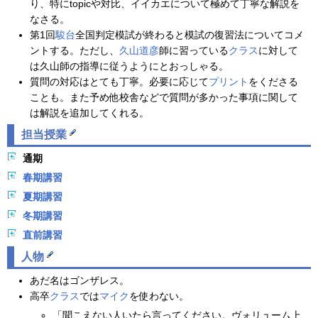
り、特にtopicや対比、イイカエについて極めて丁寧な解説を
なさる。
第1回
駿台
全国判定模試が終わると模試の復習法についてコメ
ントする。ただし、
久山道彦
師に習っている
クラス
に対して
は久山師の指導に従うようにとおっしゃる。
質問の対応はとても丁寧。必要に応じて
プリント
をくださる
ことも。また予め他校舎などで質問が多かった事項に関して
は解説を追加してくれる。
担当授業
通期
春期講習
夏期講習
冬期講習
直前講習
人物
あだ名はゴンザレス。
高卒
クラス
では
マイク
を使わない。
「聞こえない人いたら言ってください。ヴォリューム上