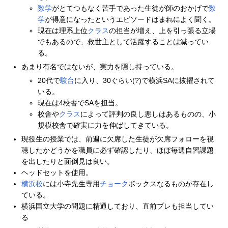
数学
がとてつもなく苦手であった生徒が師のおかげで
数
学
が得意になったというエピソードは
まれに
よく聞く。
現在は理系上位
クラス
の担当が増え、上を引っ張る立場
でもあるので、救世主として活躍することは減ってい
る。
あまり有名ではないが、実力を隠し持っている。
20代で
駿台
に入り、30ぐらい(?)で横浜SAに抜擢されて
いる。
現在は4校舎でSAを担当。
校舎や
クラス
によって評判の良し悪しはあるものの、小
規模校舎で確実に力を伸ばしてきている。
現役生の授業では、前週に欠席した生徒が欠席フォローを視
聴したかどうかを職員に必ず確認したり、ほぼ毎週自習課題
を出したりと面倒見は良い。
ヘッドセットを使用。
横浜校
には小寺先生専用
チョーク
ボックスなるものが存在し
ている。
横浜国立大学の問題に精通しており、直前プレも担当してい
る