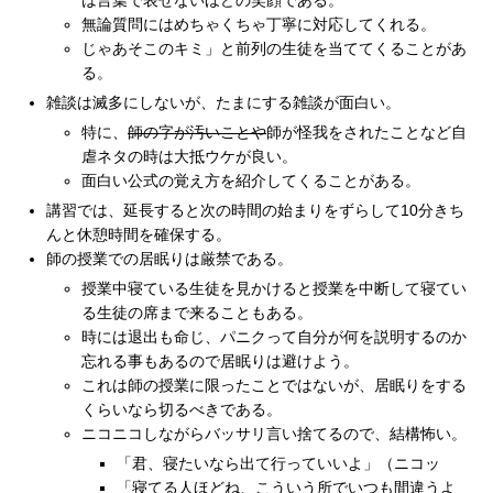
は言葉で表せないほどの笑顔である。
無論質問にはめちゃくちゃ丁寧に対応してくれる。
じゃあそこのキミ」と前列の生徒を当ててくることがあ
る。
雑談は滅多にしないが、たまにする雑談が面白い。
特に、
師の字が汚いことや
師が怪我をされたことなど自
虐ネタの時は大抵ウケが良い。
面白い公式の覚え方を紹介してくることがある。
講習では、延長すると次の時間の始まりをずらして10分きち
んと休憩時間を確保する。
師の授業での居眠りは厳禁である。
授業中寝ている生徒を見かけると授業を中断して寝てい
る生徒の席まで来ることもある。
時には退出も命じ、パニクって自分が何を説明するのか
忘れる事もあるので居眠りは避けよう。
これは師の授業に限ったことではないが、居眠りをする
くらいなら切るべきである。
ニコニコしながらバッサリ言い捨てるので、結構怖い。
「君、寝たいなら出て行っていいよ」（ニコッ
「寝てる人ほどね、こういう所でいつも間違うよ