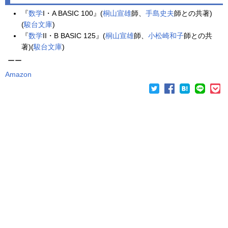
『
数学
I・A BASIC 100』(
桐山宣雄
師、
手島史夫
師との共著)
(
駿台文庫
)
『
数学
II・B BASIC 125』(
桐山宣雄
師、
小松崎和子
師との共
著)(
駿台文庫
)
ーー
Amazon