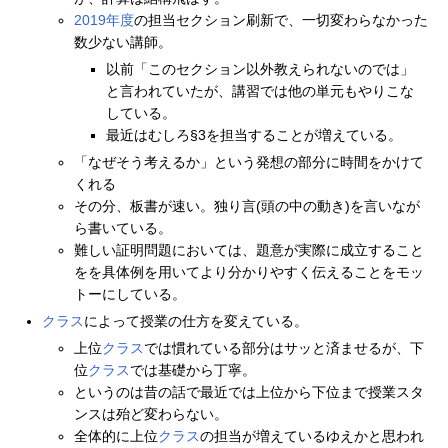
2019年度
の担当セクション刷新で、一切変わらなかった
数少ない講師。
以前「このセクション以外教えられないのでは」
と言われていたが、講習では他の単元もやりこな
している。
最近はむしろ§3を担当することが増えている。
「なぜそう考えるか」という発想の部分に時間をかけて
くれる
その分、板書が速い。独り言(頭の中の動き)を言いなが
ら書いている。
難しい証明問題においては、題意が実際に成立すること
をを具体例を用いてより分かりやすく伝えることをモッ
トーにしている。
クラス
によって授業の仕方を変えている。
上位
クラス
では慣れている部分はサッと済ませるが、下
位
クラス
では基礎から丁寧。
というのは昔の話で最近では上位から下位まで授業スタ
ンスは殆ど変わらない。
全体的に上位
クラス
の担当が増えているゆえかと思われ