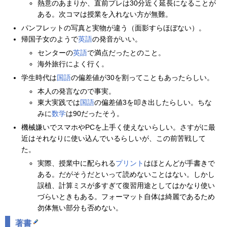
熱意のあまりか、直前プレは30分近く延長になることが
ある。次コマは授業を入れない方が無難。
パンフレットの写真と実物が違う（面影すらほぼない）。
帰国子女のようで
英語
の発音がいい。
センターの
英語
で満点だったとのこと。
海外旅行によく行く。
学生時代は
国語
の偏差値が30を割ってこともあったらしい。
本人の発言なので事実。
東大実践では
国語
の偏差値3を叩き出したらしい。ちな
みに
数学
は90だったそう。
機械嫌いでスマホやPCを上手く使えないらしい。さすがに最
近はそれなりに使い込んでいるらしいが、この前苦戦して
た。
実際、授業中に配られる
プリント
はほとんどが手書きで
ある。だがそうだといって読めないことはない。しかし
誤植、計算ミスが多すぎて復習用途としてはかなり使い
づらいときもある。フォーマット自体は綺麗であるため
勿体無い部分も否めない。
著書