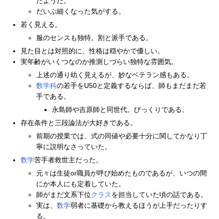
たようだ。
だいぶ細くなった気がする。
若く見える。
服のセンスも独特。割と派手である。
見た目とは対照的に、性格は穏やかで優しい。
実年齢がいくつなのか推測しづらい独特な雰囲気。
上述の通り幼く見えるが、妙なベテラン感もある。
数学科
の若手をU50と定義するならば、師もまだまだ若
手である。
永島師や吉原師と同世代。びっくりである。
存在条件と三段論法が大好きである。
前期の授業では、式の同値や必要十分に関してかなり丁
寧に説明なさっていた。
数学
苦手者救世主だった。
元々は生徒or職員が呼び始めたものであるが、いつの間
にか本人にも定着していた。
師がまだ文系下位
クラス
を担当していた頃の話である。
実は、
数学
弱者に基礎から教えるほうが上手だったりす
る。