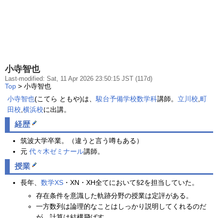
小寺智也
Last-modified: Sat, 11 Apr 2026 23:50:15 JST (117d)
Top
> 小寺智也
小寺智也
(こてら ともや)は、
駿台予備学校
数学科
講師。
立川校
,
町
田校
,
横浜校
に出講。
経歴
筑波大学卒業。（違うと言う噂もある）
元
代々木ゼミナール
講師。
授業
長年、
数学XS
・XN・XH全てにおいて§2を担当していた。
存在条件を意識した軌跡分野の授業は定評がある。
一方数列は論理的なことはしっかり説明してくれるのだ
が、計算は結構飛ばす。