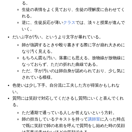
る。
生徒の表情をよく見ており、生徒の理解度に合わせてく
れる。
逆に、生徒反応が薄い
クラス
では、淡々と授業が進んで
いく。
だいぶ字が汚い。というより文字が暴れている。
師が強調するときや殴り書きする際に字が崩れ大きめに
なり汚く見える。
もちろん図も汚い。落書にも思える。放物線が放物線に
なっておらず、ただの折れた曲線である。
ただ、字が汚いのは師自身が認められており、少し気に
されている模様。
色使いは少し下手。自分流に工夫した方が得策かもしれな
い。
質問には笑顔で対応してくださるし質問にいくと喜んでくれ
る。
ただ通期で通っている人しか答えないという方針。
師の担当しているテキストを持って
講師室
に入った時点
で既に笑顔で師の名前を呼んで質問をし始めた時の笑顔