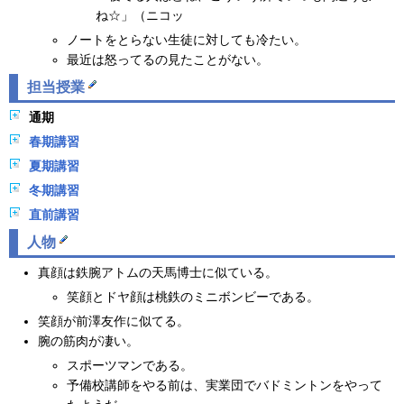
ね☆」（ニコッ
ノートをとらない生徒に対しても冷たい。
最近は怒ってるの見たことがない。
担当授業
通期
春期講習
夏期講習
冬期講習
直前講習
人物
真顔は鉄腕アトムの天馬博士に似ている。
笑顔とドヤ顔は桃鉄のミニボンビーである。
笑顔が前澤友作に似てる。
腕の筋肉が凄い。
スポーツマンである。
予備校講師をやる前は、実業団でバドミントンをやって