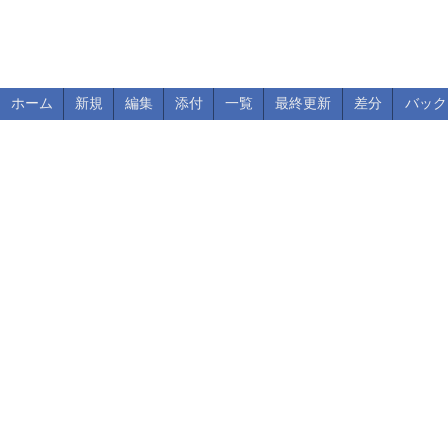
ホーム
新規
編集
添付
一覧
最終更新
差分
バック