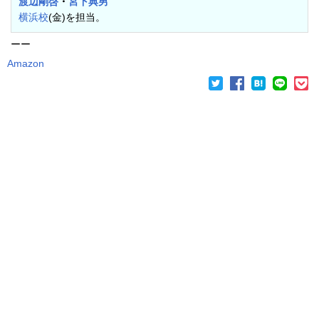
渡辺剛啓
・
宮下典男
横浜校
(金)を担当。
ーー
Amazon