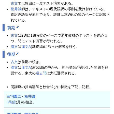
古文
では数回に一度テスト演習がある。
松井誠
師は、テキストの現代語訳の添削を受け付けている。
直訳逐語訳が原則であり、詳細は本Wikiの師のページに記載さ
れている。
前期
古文
は2週に1題程度のペースで通年教材のテキストを進めつ
つ、間にテスト演習が行われる。
漢文
は
漢文A
(基礎編)に沿った解説を行う。
後期
古文
は前期の続き。
漢文
は
漢文A
(演習編)の中から、担当講師が選択した問題を解
説する。東大の
過去問
は大抵選択される。
同講座の担当講師と校舎並びに特徴を下記に記載。
三宅崇広
・
松井誠
3号館
(月)を担当。