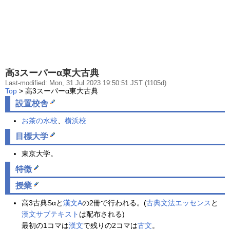
高3スーパーα東大古典
Last-modified: Mon, 31 Jul 2023 19:50:51 JST (1105d)
Top
> 高3スーパーα東大古典
設置校舎
お茶の水校
、
横浜校
目標大学
東京大学。
特徴
授業
高3古典Sαと
漢文A
の2冊で行われる。(
古典文法エッセンス
と
漢文サブテキスト
は配布される)
最初の1コマは
漢文
で残りの2コマは
古文
。