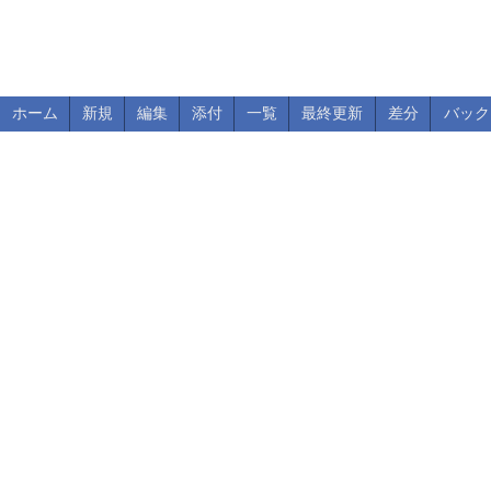
ホーム
新規
編集
添付
一覧
最終更新
差分
バック