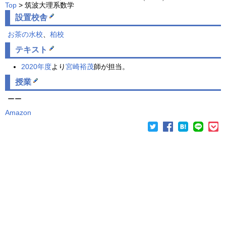
Top
> 筑波大理系数学
設置校舎
お茶の水校
、
柏校
テキスト
2020年度
より
宮崎裕茂
師が担当。
授業
ーー
Amazon