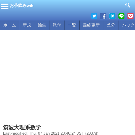
お茶飲みwiki
ホーム
新規
編集
添付
一覧
最終更新
差分
バック
筑波大理系数学
Last-modified: Thu, 07 Jan 2021 20:46:24 JST (2037d)