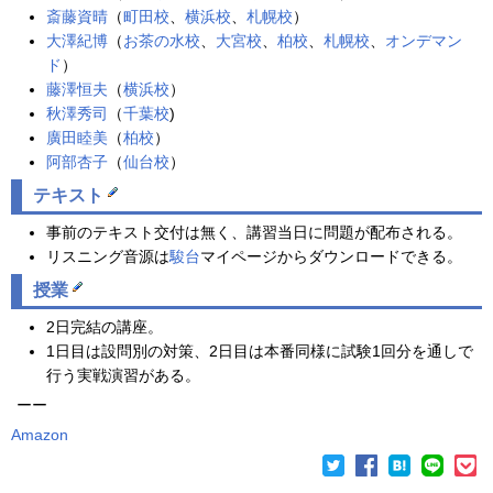
斎藤資晴
（
町田校
、
横浜校
、
札幌校
）
大澤紀博
（
お茶の水校
、
大宮校
、
柏校
、
札幌校
、
オンデマン
ド
）
藤澤恒夫
（
横浜校
）
秋澤秀司
（
千葉校
)
廣田睦美
（
柏校
）
阿部杏子
（
仙台校
）
テキスト
事前のテキスト交付は無く、講習当日に問題が配布される。
リスニング音源は
駿台
マイページからダウンロードできる。
授業
2日完結の講座。
1日目は設問別の対策、2日目は本番同様に試験1回分を通しで
行う実戦演習がある。
ーー
Amazon