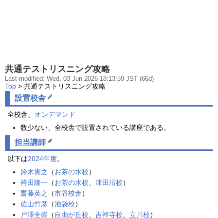
共通テストリスニング攻略
Last-modified: Wed, 03 Jun 2026 18:13:59 JST (66d)
Top
> 共通テストリスニング攻略
設置校舎
全校舎、
オンデマンド
数少ない、全校舎で設置されている講座である。
担当講師
以下は
2024年度
。
鈴木貴之
（
お茶の水校
）
袴田隆一
（
お茶の水校
、
津田沼校
）
齋藤英之
（
市谷校舎
）
佐山竹彦
（
池袋校
）
戸澤全崇
（
自由が丘校
、
吉祥寺校
、
立川校
）