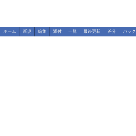
ホーム
新規
編集
添付
一覧
最終更新
差分
バック