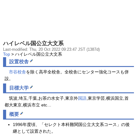
ハイレベル国公立大文系
Last-modified: Thu, 20 Oct 2022 09:23:47 JST (1387d)
Top
> ハイレベル国公立大文系
設置校舎
市谷校舎
を除く高卒全校舎。全校舎にセンター強化コースも併
設。
目標大学
筑波,埼玉,千葉,お茶の水女子,東京外
国語
,東京学芸,横浜国立,首
都大東京,横浜市立 etc…
概要
1996年度頃、「セレクト本科難関国公立大文系コース」の後
継として設置された。