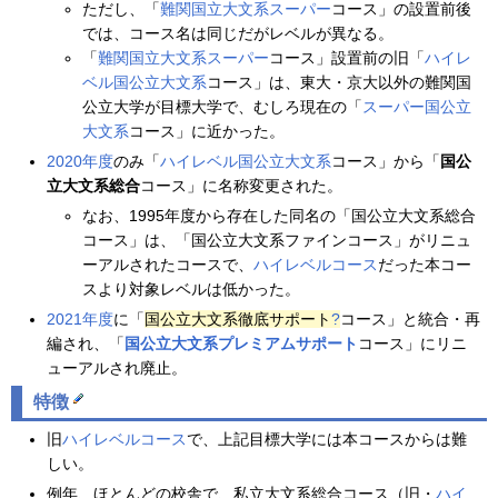
ただし、「
難関国立大文系スーパー
コース」の設置前後
では、コース名は同じだがレベルが異なる。
「
難関国立大文系スーパー
コース」設置前の旧「
ハイレ
ベル国公立大文系
コース」は、東大・京大以外の難関国
公立大学が目標大学で、むしろ現在の「
スーパー国公立
大文系
コース」に近かった。
2020年度
のみ「
ハイレベル国公立大文系
コース」から「
国公
立大文系総合
コース」に名称変更された。
なお、1995年度から存在した同名の「国公立大文系総合
コース」は、「国公立大文系ファインコース」がリニュ
ーアルされたコースで、
ハイレベルコース
だった本コー
スより対象レベルは低かった。
2021年度
に「
国公立大文系徹底サポート
?
コース」と統合・再
編され、「
国公立大文系プレミアムサポート
コース」にリニ
ューアルされ廃止。
特徴
旧
ハイレベルコース
で、上記目標大学には本コースからは難
しい。
例年、ほとんどの校舎で、私立大文系総合コース（旧・
ハイ