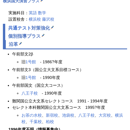
横浜国大演習プラス
実施科目：
英語
数学
設置校舎：
横浜校
藤沢校
共通テスト
対策強化
個別指導プラス
沿革
午前部文2β
旧
1号館
- 1986?年度
午前部文3（国公立大文系目標コース）
旧
1号館
- 1990年度
午前部国文（国立大コース）
八王子校
- 1990年度
難関国公立大文系セレクトコース 1991 - 1994年度
セレクト本科難関国公立大文系コース 1995?年度
お茶の水校
、
新宿校
、
池袋校
、
八王子校
、
大宮校
、
横浜
校
、
千葉校
、
柏校
1996年度不明（情報募集中）
。