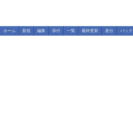
ホーム
新規
編集
添付
一覧
最終更新
差分
バック