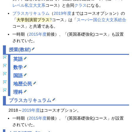
レベル私立大文系
コース）と合同
クラス
になる。
プラスカリキュラム
（
2019年度
まではコースオプション）の
「
大学別演習プラス
?
コース」は「
スーパー国公立大文系総合
コース」と共通である。
一時期（
2015年度
前後）、「(英国基礎強化)コース」も設置
されていた。
授業(教材)
英語
数学
国語
地歴公民
理科
プラスカリキュラム
2018～
2019年度
はコースオプション。
一時期（
2015年度
前後）、「(英国基礎強化)コース」が設置
されていた。