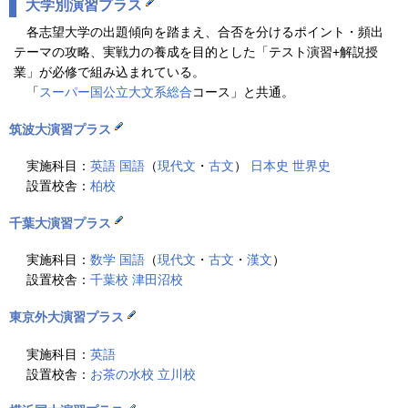
大学別演習プラス
各志望大学の出題傾向を踏まえ、合否を分けるポイント・頻出
テーマの攻略、実戦力の養成を目的とした「テスト演習+解説授
業」が必修で組み込まれている。
「
スーパー国公立大文系総合
コース」と共通。
筑波大演習プラス
実施科目：
英語
国語
（
現代文
・
古文
）
日本史
世界史
設置校舎：
柏校
千葉大演習プラス
実施科目：
数学
国語
（
現代文
・
古文
・
漢文
）
設置校舎：
千葉校
津田沼校
東京外大演習プラス
実施科目：
英語
設置校舎：
お茶の水校
立川校