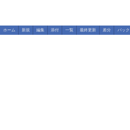
ホーム
新規
編集
添付
一覧
最終更新
差分
バック