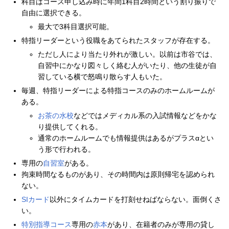
科目はコース申し込み時に年間1科目2時間という割り振りで
自由に選択できる。
最大で3科目選択可能。
特指リーダーという役職をあてられたスタッフが存在する。
ただし人により当たり外れが激しい。以前は市谷では、
自習中にかなり図々しく絡む人がいたり、他の生徒が自
習している横で怒鳴り散らす人もいた。
毎週、特指リーダーによる特指コースのみのホームルームが
ある。
お茶の水校
などではメディカル系の入試情報などをかな
り提供してくれる。
通常のホームルームでも情報提供はあるがプラスαとい
う形で行われる。
専用の
自習室
がある。
拘束時間なるものがあり、その時間内は原則帰宅を認められ
ない。
SIカード
以外にタイムカードを打刻せねばならない。面倒くさ
い。
特別指導コース
専用の
赤本
があり、在籍者のみが専用の貸し