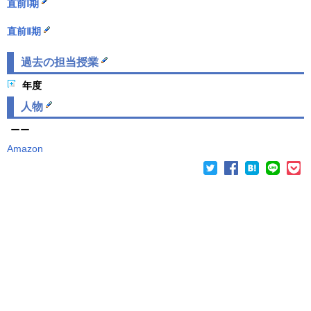
直前Ⅰ期
直前Ⅱ期
過去の担当授業
年度
人物
ーー
Amazon