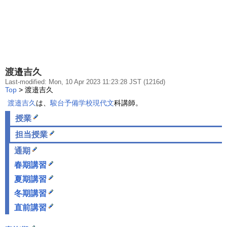
渡邉吉久
Last-modified: Mon, 10 Apr 2023 11:23:28 JST (1216d)
Top
> 渡邉吉久
渡邉吉久
は、
駿台予備学校
現代文
科講師。
授業
担当授業
通期
春期講習
夏期講習
冬期講習
直前講習