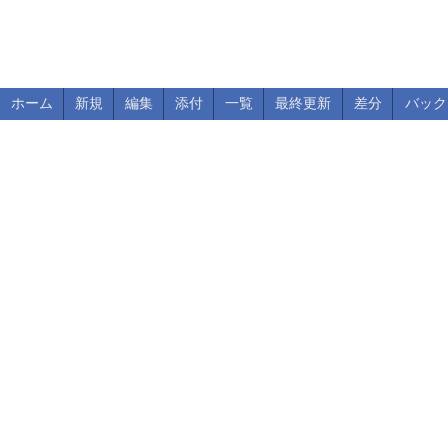
ホーム
新規
編集
添付
一覧
最終更新
差分
バック