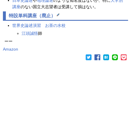
日本史論述
や
地理論述
のような知名度はないが、特に
大学別
講座
のない国立大志望者は受講して損はない。
特設単科
講座（廃止）
世界史論述
演習
お茶の水校
江頭誠悟
師
ーー
Amazon