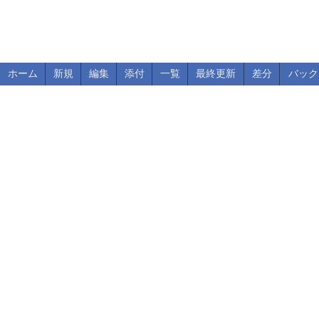
ホーム
新規
編集
添付
一覧
最終更新
差分
バック