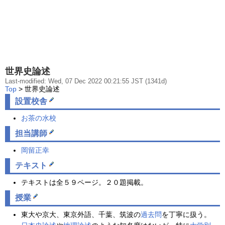
世界史論述
Last-modified: Wed, 07 Dec 2022 00:21:55 JST (1341d)
Top
> 世界史論述
設置校舎
お茶の水校
担当講師
岡留正幸
テキスト
テキストは全５９ページ。２０題掲載。
授業
東大や京大、東京外語、千葉、筑波の
過去問
を丁寧に扱う。