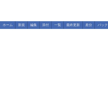
ホーム
新規
編集
添付
一覧
最終更新
差分
バック