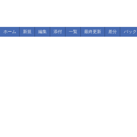
ホーム
新規
編集
添付
一覧
最終更新
差分
バック