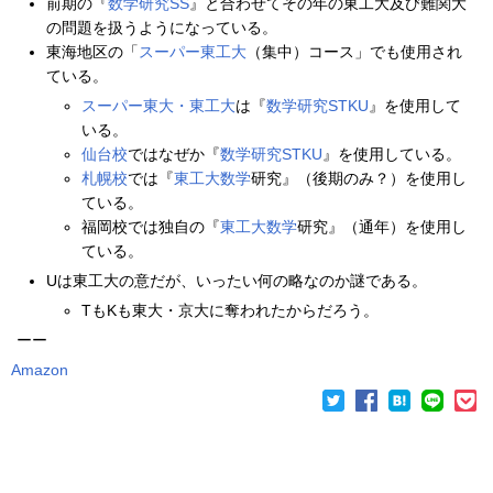
前期の『
数学研究SS
』と合わせてその年の東工大及び難関大
の問題を扱うようになっている。
東海地区の「
スーパー東工大
（集中）コース」でも使用され
ている。
スーパー東大・東工大
は『
数学研究STKU
』を使用して
いる。
仙台校
ではなぜか『
数学研究STKU
』を使用している。
札幌校
では『
東工大数学
研究』（後期のみ？）を使用し
ている。
福岡校では独自の『
東工大数学
研究』（通年）を使用し
ている。
Uは東工大の意だが、いったい何の略なのか謎である。
TもKも東大・京大に奪われたからだろう。
ーー
Amazon