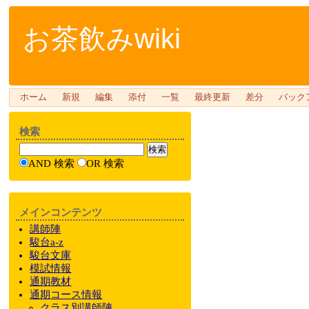
お茶飲みwiki
ホーム
新規
編集
添付
一覧
最終更新
差分
バック
検索
AND 検索
OR 検索
メインコンテンツ
講師陣
駿台a-z
駿台文庫
模試情報
通期教材
通期
コース情報
クラス
別
講師陣