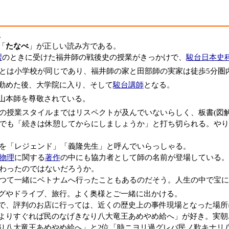
。
「
たなべ
」が正しい読み方である。
習
のときに受けた福井師の戦後史の授業がきっかけで、
駿台
日本史
とは小学校が同じであり、福井師の家と田部師の実家は徒歩5分圏内
勤めた後、大学院に入り、そして
駿台講師
となる。
山本師を尊敬されている。
の授業スタイルまではリスペクトが及んでいないらしく、板書(図
でも「続きは休憩してからにしましょうか」と打ち切られる。やり
を「レジェンド」「義隆先生」と呼んでいらっしゃる。
物理
に関する
著作
の中にも協力者として師の名前が登場している。
わったのではないだろうか。
つて一緒にベトナムへ行ったこともあるのだそう。人生の中で宝に
グやドライブ、旅行。よく奥様とご一緒に出かける。
で、評判のお店に行っては、近くの歴史上の事件現場となった場所
よりすぐれば民のなげきなり八大竜王あめやめ給へ」が好き。実朝.
り八大竜王あめやめ給へ」と2位「時ニヨリ過グレバ民ノ歎キナリ