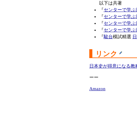
以下は共著
『
センターで学ぶ
『
センターで学ぶ
『
センターで学ぶ
『
センターで学ぶ
『
駿台
模試精選
日
リンク
日本史が得意になる教
ーー
Amazon