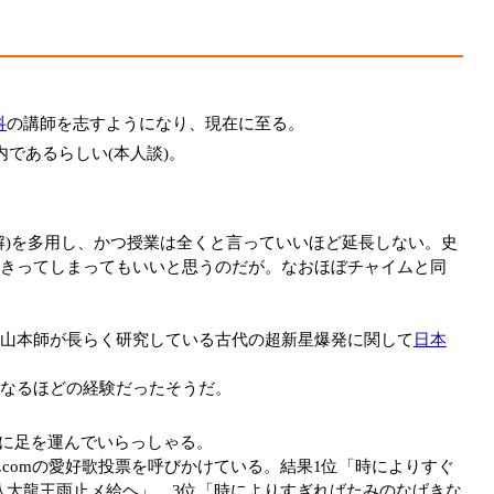
科
の講師を志すようになり、現在に至る。
であるらしい(本人談)。
解)を多用し、かつ授業は全くと言っていいほど延長しない。史
きってしまってもいいと思うのだが。なおほぼチャイムと同
山本師が長らく研究している古代の超新星爆発に関して
日本
なるほどの経験だったそうだ。
に足を運んでいらっしゃる。
comの愛好歌投票を呼びかけている。結果1位「時によりすぐ
八大龍王雨止メ給ヘ」、3位「時によりすぎればたみのなげきな