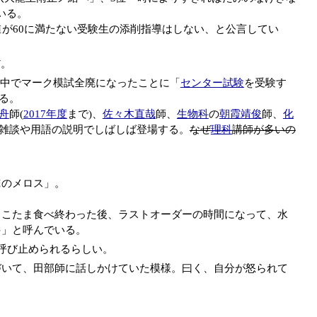
いる。
が60に満たない受験生の添削指導はしない、と公言してい
だ。
の中でマーク模試全廃になったことに「
センター試験
を受験す
る。
舟
師(
2017年度
まで)、
佐々木直哉
師、
生物科
の
朝霞靖俊
師、
化
雑談や用語の説明でしばしば登場する。
なぜ
理科
講師が多いの
俺のメロス」。
しこたま食べ終わった後、ラストオーダーの時間になって、水
件」と呼んでいる。
呼び止められるらしい。
づいて、田部師に話しかけていた模様。曰く、自分が怒られて