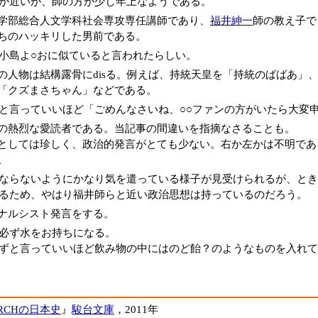
が近いが、師の方が少し年上なようである。
学部総合人文学科社会専攻専任講師であり、
福井紳一
師の教え子で
ちのハッキリした男前である。
小島よ○おに似ていると言われたらしい。
の人物は結構露骨にdisる。例えば、持統天皇を「持統のばばあ」
「クズまさちゃん」などである。
と言っていいほど「ごめんなさいね、○○ファンの方がいたら大変
の熱烈な愛読者である。当記事の間違いを指摘なさることも。
としては珍しく、政治的発言がとても少ない。右か左かは不明である。
。
ならないようにかなり気を遣っている様子が見受けられるが、とき
るため、やはり福井師らと近い政治思想は持っているのだろう。
ナルシスト発言をする。
必ず水をお持ちになる。
ずと言っていいほど飲み物の中にはのど飴？のようなものを入れて
ARCHの日本史
』
駿台文庫
，2011年