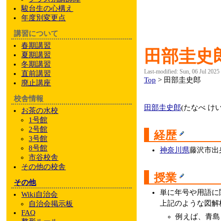
駿台
生の心構え
年度別変更点
講習について
春期講習
田部圭史
夏期講習
冬期講習
Last-modified: Sun, 06 Jul 2025
直前講習
Top
> 田部圭史郎
廃止講座
校舎情報
田部圭史郎
(たなべ け
お茶の水校
1号館
2号館
経歴
3号館
8号館
神奈川県
藤沢市出
市谷校舎
その他
の校舎
授業
その他
単に年号や用語に
Wiki自治会
上記のような図解
自治会掲示板
FAQ
例えば、青島