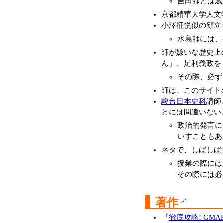
吉田師とは歳
京都精華大学人文
小澤征悦似の顔立
水島師には、
師が嫌いな歴史上
ん」、足利義政を
その際、必ず
師は、このサイト
駿台
日本史科
講師
とには間違いない
政治的発言に
いすこともあ
ネタで、しばしば
授業の際には
その際には必
著作
『
徹底攻略! GM