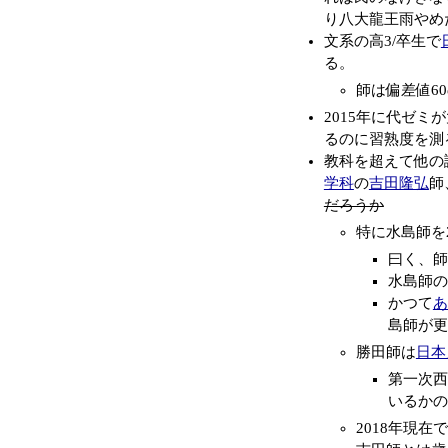
り八大龍王雨やめ
文系の高3/卒生で
る。
師は偏差値6
2015年に代ゼ
るのに習熟度を測
教科を超えて他の
学科
の
吉田隆弘
師
だろうか
特に水島師を
曰く、師
水島師
かつて
あ
島師が更
勝田師は
日本
第一次西
いるかの
2018年現在