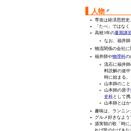
人物
専攻は経済思想史
「たべ」ではなく
高校3年の
夏期講
なお、福井師
物流関係の会社に
福井師や
物理科
の
流石に福井師
料読解の途中
時に始まる。
山本師のこと
山本師の原子
史科
として携
山本師とはか
趣味は、ランニン
グルメ好きなよう
源実朝の歌「時に
れば民のなげきな