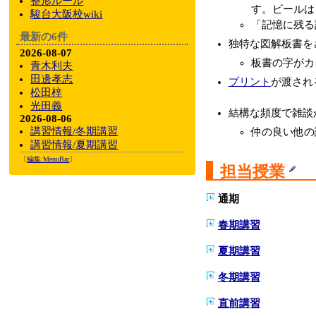
整形ルール
す。ビールは
駿台大阪校wiki
「記憶に残る
最新の6件
独特な図解板書を
2026-08-07
板書の字がカ
青木利夫
田邊孝志
プリント
が渡され
松田梓
光田義
結構な頻度で雑談
2026-08-06
講習情報/冬期講習
仲の良い他の
講習情報/夏期講習
〔
編集:
MenuBar
〕
担当授業
通期
春期講習
夏期講習
冬期講習
直前講習