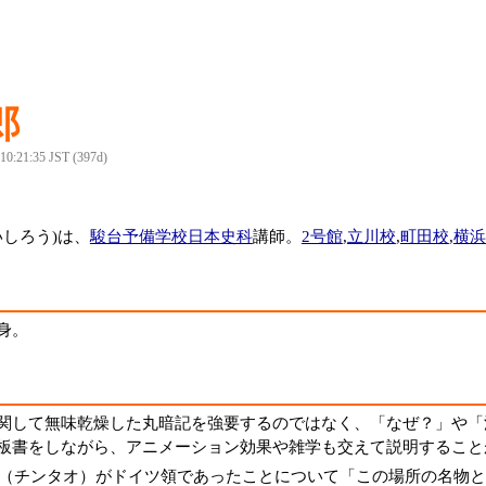
郎
 10:21:35 JST (397d)
いしろう)は、
駿台予備学校
日本史科
講師。
2号館
,
立川校
,
町田校
,
横浜
身。
関して無味乾燥した丸暗記を強要するのではなく、「なぜ？」や「
板書をしながら、アニメーション効果や雑学も交えて説明すること
（チンタオ）がドイツ領であったことについて「この場所の名物と