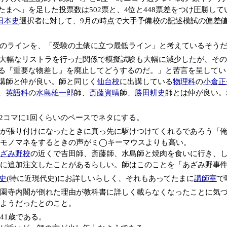
たまへ」を足した投票数は502票と、4位と448票差をつけ圧勝して
日本史
選択者に対して、9月の時点で大手予備校の記述模試の偏差値
0のラインを、「受験の土俵に立つ最低ライン」と考えているそう
ミが大幅なリストラを行った関係で模擬試験も大幅に減少したが、そ
る『重要な物差し』を廃止してどうするのだ。」と苦言を呈してい
講師と仲が良い。師と同じく
仙台校
に出講している
物理科
の
小倉正
、
英語科
の
水島雄一郎
師、
斎藤資晴
師、
勝田耕史
師とは仲が良い。
2コマに1回くらいのペースでネタにする。
が張り付けになったときに真っ先に駆けつけてくれるであろう「
のモノマネをするときの声がミ◯キーマウスよりも高い。
ざみ野校
の近くで吉田師、斎藤師、水島師と焼肉を食いに行き、
に追加注文したことがあるらしい。師はこのことを「あざみ野事
史
(特に近現代史)にお詳しいらしく、それもあってたまに
講師室
で
園寺内閣が倒れた理由が教科書に詳しく載らなくなったことに気
ようだったとのこと。
で41歳である。