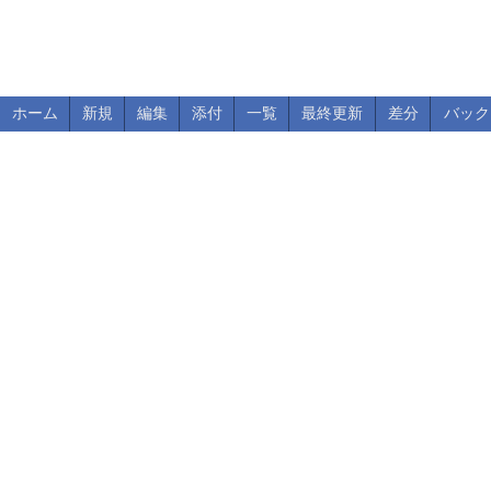
ホーム
新規
編集
添付
一覧
最終更新
差分
バック