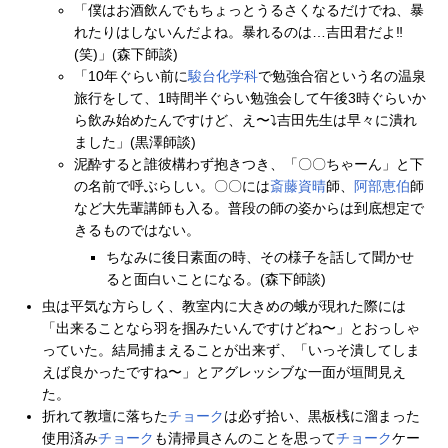
「僕はお酒飲んでもちょっとうるさくなるだけでね、暴
れたりはしないんだよね。暴れるのは…吉田君だよ‼︎
(笑)」(森下師談)
「10年ぐらい前に
駿台
化学科
で勉強合宿という名の温泉
旅行をして、1時間半ぐらい勉強会して午後3時ぐらいか
ら飲み始めたんですけど、え〜⤵︎吉田先生は早々に潰れ
ました」(黒澤師談)
泥酔すると誰彼構わず抱きつき、「〇〇ちゃーん」と下
の名前で呼ぶらしい。〇〇には
斎藤資晴
師、
阿部恵伯
師
など大先輩講師も入る。普段の師の姿からは到底想定で
きるものではない。
ちなみに後日素面の時、その様子を話して聞かせ
ると面白いことになる。(森下師談)
虫は平気な方らしく、教室内に大きめの蛾が現れた際には
「出来ることなら羽を掴みたいんですけどね〜」とおっしゃ
っていた。結局捕まえることが出来ず、「いっそ潰してしま
えば良かったですね〜」とアグレッシブな一面が垣間見え
た。
折れて教壇に落ちた
チョーク
は必ず拾い、黒板桟に溜まった
使用済み
チョーク
も清掃員さんのことを思って
チョーク
ケー