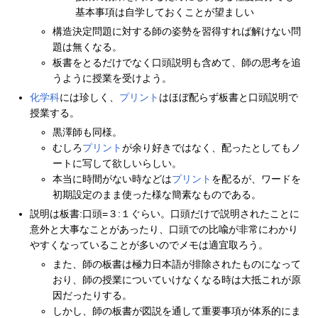
基本事項は自学しておくことが望ましい
構造決定問題に対する師の姿勢を習得すれば解けない問
題は無くなる。
板書をとるだけでなく口頭説明も含めて、師の思考を追
うように授業を受けよう。
化学科
には珍しく、
プリント
はほぼ配らず板書と口頭説明で
授業する。
黒澤師も同様。
むしろ
プリント
が余り好きではなく、配ったとしてもノ
ートに写して欲しいらしい。
本当に時間がない時などは
プリント
を配るが、ワードを
初期設定のまま使った様な簡素なものである。
説明は板書:口頭=３:１ぐらい。口頭だけで説明されたことに
意外と大事なことがあったり、口頭での比喩が非常にわかり
やすくなっていることが多いのでメモは適宜取ろう。
また、師の板書は極力日本語が排除されたものになって
おり、師の授業についていけなくなる時は大抵これが原
因だったりする。
しかし、師の板書が図説を通して重要事項が体系的にま