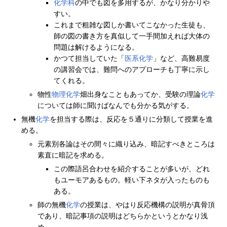
化学科
の中でも図を多用するが、かなり分かりや
すい。
これまで粗雑な図しか書いてこなかった生徒も、
師の図の書き方を真似して一手間加えれば大体の
問題は解けるようになる。
かつて担当していた「
医系化学
」など、高難易度
の講習会では、難問へのアプローチも丁寧に示し
てくれる。
物性
物理
化学
畑出身なこともあってか、受験の理論
化学
については師に聞けばなんでも分かる気がする。
無機
化学
を担当する際は、反応を５通りに分類して授業を進
める。
元素別各論はその間々に織り込み、暗記すべきところは
素直に暗記を求める。
この際語呂合わせを紹介することが多いが、どれ
もユーモアあるもの。軽い下ネタが入ったものも
ある。
師の無機
化学
の授業は、やはり反応機構の説明が真骨頂
であり、暗記事項の説明はどちらかというとかなり浅