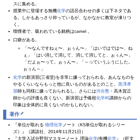
スに集める。
授業中に登場する無機
化学
の語呂合わせの多くは下ネタであ
る。しかもあっさり仰っているが、なかなかに教室が凍りつ
く。
喫煙者で、吸われている銘柄はcamel 。
口癖がある。
「〜なんですねぇ〜、ぉぅん〜」「はいではでは〜、ね
ぇ」「はい消して消して、消して消してと、ぉぅん〜」
「だよぉ〜って。ぉぅん〜」「～っていうふうにした。
ぉぅん～」
化学
の新演習(三省堂)を非常に嫌っておられる。あんなものを
やるくらいならもっと他に良いものがあるとのこと。
黒澤孝
朋
師も同様に嫌っておられるし、さらには
河合塾
・高木賀正
師からの評価も良くない。新演習は予備校
化学科
講師からの
印象は全体的に良くないのかもしれない。
著作
『単位が取れる
物理
化学
ノート（KS単位が取れるシリー
ズ）』（講談社、2014年11月21日）
『大学入試分野別マスターノート 理論
化学
/有機
化学
』（旺文