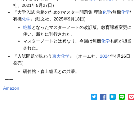
社、2021年5月27日）
『大学入試 合格のためのマスター問題集 理論
化学
/無機
化学
/
有機
化学
』(旺文社、2025年9月18日)
絶版
となったマスターノートの改訂版。教育課程変更に
伴い、新たに刊行された。
マスターノートとは異なり、今回は無機
化学
も師が担当
された。
『入試問題で味わう
東大化学
』（オーム社、
2024
年4月26日
発売）
研伸館・森上総氏との共著。
ーー
Amazon