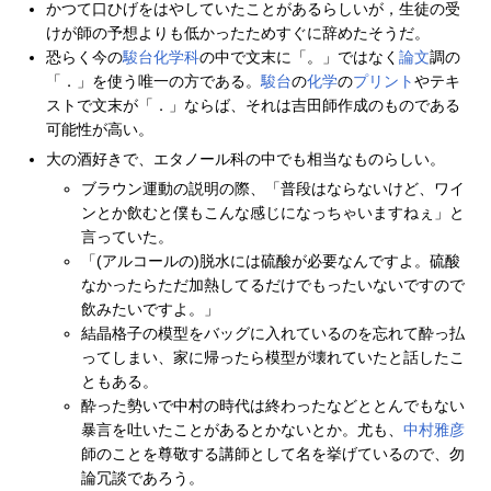
かつて口ひげをはやしていたことがあるらしいが，生徒の受
けが師の予想よりも低かったためすぐに辞めたそうだ。
恐らく今の
駿台
化学科
の中で文末に「。」ではなく
論文
調の
「．」を使う唯一の方である。
駿台
の
化学
の
プリント
やテキ
ストで文末が「．」ならば、それは吉田師作成のものである
可能性が高い。
大の酒好きで、エタノール科の中でも相当なものらしい。
ブラウン運動の説明の際、「普段はならないけど、ワイ
ンとか飲むと僕もこんな感じになっちゃいますねぇ」と
言っていた。
「(アルコールの)脱水には硫酸が必要なんですよ。硫酸
なかったらただ加熱してるだけでもったいないですので
飲みたいですよ。」
結晶格子の模型をバッグに入れているのを忘れて酔っ払
ってしまい、家に帰ったら模型が壊れていたと話したこ
ともある。
酔った勢いで中村の時代は終わったなどととんでもない
暴言を吐いたことがあるとかないとか。尤も、
中村雅彦
師のことを尊敬する講師として名を挙げているので、勿
論冗談であろう。