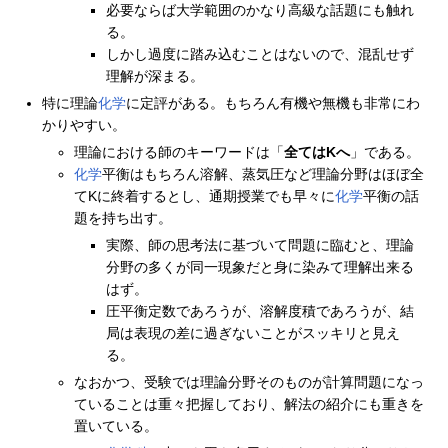
必要ならば大学範囲のかなり高級な話題にも触れ
る。
しかし過度に踏み込むことはないので、混乱せず
理解が深まる。
特に理論
化学
に定評がある。もちろん有機や無機も非常にわ
かりやすい。
理論における師のキーワードは「
全てはKへ
」である。
化学
平衡はもちろん溶解、蒸気圧など理論分野はほぼ全
てKに終着するとし、通期授業でも早々に
化学
平衡の話
題を持ち出す。
実際、師の思考法に基づいて問題に臨むと、理論
分野の多くが同一現象だと身に染みて理解出来る
はず。
圧平衡定数であろうが、溶解度積であろうが、結
局は表現の差に過ぎないことがスッキリと見え
る。
なおかつ、受験では理論分野そのものが計算問題になっ
ていることは重々把握しており、解法の紹介にも重きを
置いている。