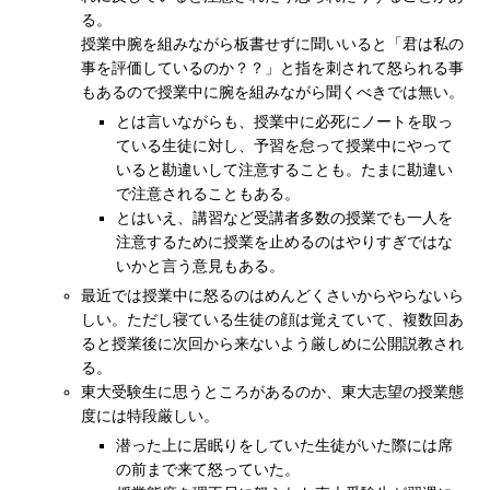
る。
授業中腕を組みながら板書せずに聞いいると「君は私の
事を評価しているのか？？」と指を刺されて怒られる事
もあるので授業中に腕を組みながら聞くべきでは無い。
とは言いながらも、授業中に必死にノートを取っ
ている生徒に対し、予習を怠って授業中にやって
いると勘違いして注意することも。たまに勘違い
で注意されることもある。
とはいえ、講習など受講者多数の授業でも一人を
注意するために授業を止めるのはやりすぎではな
いかと言う意見もある。
最近では授業中に怒るのはめんどくさいからやらないら
しい。ただし寝ている生徒の顔は覚えていて、複数回あ
ると授業後に次回から来ないよう厳しめに公開説教され
る。
東大受験生に思うところがあるのか、東大志望の授業態
度には特段厳しい。
潜った上に居眠りをしていた生徒がいた際には席
の前まで来て怒っていた。