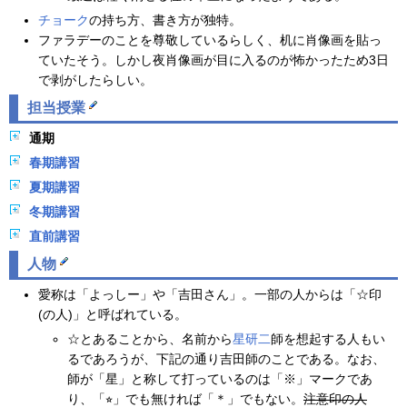
チョーク
の持ち方、書き方が独特。
ファラデーのことを尊敬しているらしく、机に肖像画を貼っ
ていたそう。しかし夜肖像画が目に入るのが怖かったため3日
で剥がしたらしい。
担当授業
通期
春期講習
夏期講習
冬期講習
直前講習
人物
愛称は「よっしー」や「吉田さん」。一部の人からは「☆印
(の人)」と呼ばれている。
☆とあることから、名前から
星研二
師を想起する人もい
るであろうが、下記の通り吉田師のことである。なお、
師が「星」と称して打っているのは「※」マークであ
り、「⭐︎」でも無ければ「＊」でもない。
注意印の人