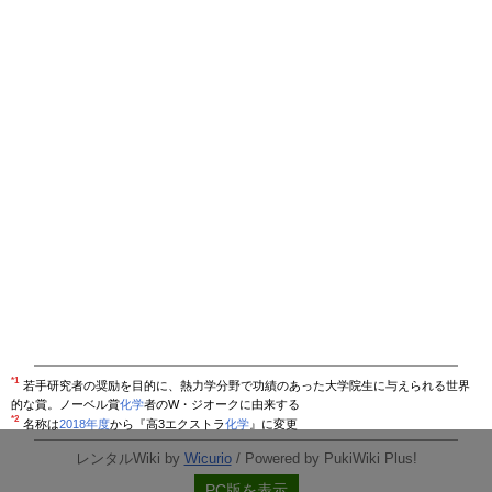
*1
若手研究者の奨励を目的に、熱力学分野で功績のあった大学院生に与えられる世界
的な賞。ノーベル賞
化学
者のW・ジオークに由来する
*2
名称は
2018年度
から『高3エクストラ
化学
』に変更
レンタルWiki by
Wicurio
/ Powered by PukiWiki Plus!
PC版を表示