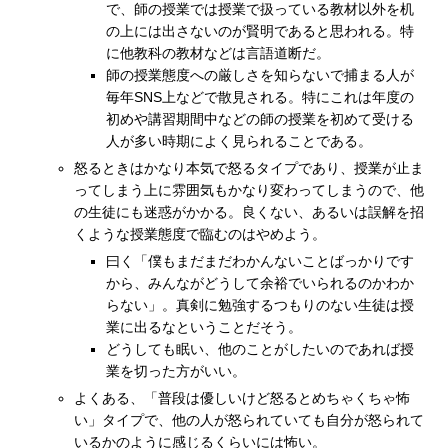
で、師の授業では授業で扱っている教材以外を机
の上には出さないのが賢明であると思われる。特
に他教科の教材などは言語道断だ。
師の授業態度への厳しさを知らないで捕まる人が
毎年SNS上などで散見される。特にこれは年度の
初めや講習期間中などの師の授業を初めて受ける
人が多い時期によく見られることである。
怒るときはかなり本気で怒るタイプであり、授業が止ま
ってしまう上に雰囲気もかなり変わってしまうので、他
の生徒にも迷惑がかかる。良くない、あるいは誤解を招
くような授業態度で臨むのはやめよう。
曰く「僕もまだまだわかんないことばっかりです
から、みんながどうして余裕でいられるのかわか
らない」。真剣に勉強するつもりのない生徒は授
業に出るなということだそう。
どうしても眠い、他のことがしたいのであれば授
業を切った方がいい。
よくある、「普段は優しいけど怒るとめちゃくちゃ怖
い」タイプで、他の人が怒られていても自分が怒られて
いるかのように感じるくらいには怖い。