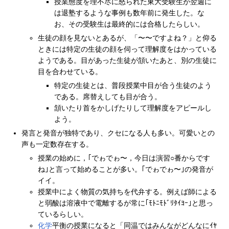
授業態度を理不尽に怒られた東大受験生が翌週に
は退塾するような事例も数年前に発生した。な
お、その受験生は最終的には合格したらしい。
生徒の顔を見ないとあるが、「〜〜ですよね？」と仰る
ときには特定の生徒の顔を伺って理解度をはかっている
ようである。目があった生徒が頷いたあと、別の生徒に
目を合わせている。
特定の生徒とは、普段授業中目が合う生徒のよう
である。席替えしても目が合う。
頷いたり首をかしげたりして理解度をアピールし
よう。
発言と発音が独特であり、クセになる人も多い。可愛いとの
声も一定数存在する。
授業の始めに，｢でゎでゎ〜，今日は演習○番からです
ね｣と言って始めることが多い。｢でゎでゎ〜｣の発音が
イイ。
授業中によく物質の気持ちを代弁する。例えば師による
と弱酸は溶液中で電離するが常に｢ﾓﾄﾆﾓﾄﾞﾘﾀｲﾖｰ｣と思っ
ているらしい。
化学
平衡の授業になると「同温ではみんながどんなにｲﾔ