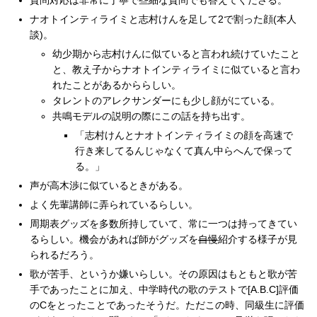
質問対応は非常に丁寧で些細な質問でも答えてくださる。
ナオトインティライミと志村けんを足して2で割った顔(本人
談)。
幼少期から志村けんに似ていると言われ続けていたこと
と、教え子からナオトインティライミに似ていると言わ
れたことがあるかららしい。
タレントのアレクサンダーにも少し顔がにている。
共鳴モデルの説明の際にこの話を持ち出す。
「志村けんとナオトインティライミの顔を高速で
行き来してるんじゃなくて真ん中らへんで保って
る。」
声が高木渉に似ているときがある。
よく先輩講師に弄られているらしい。
周期表グッズを多数所持していて、常に一つは持ってきてい
るらしい。機会があれば師がグッズを
自慢
紹介する様子が見
られるだろう。
歌が苦手、というか嫌いらしい。その原因はもともと歌が苦
手であったことに加え、中学時代の歌のテストで[A.B.C]評価
のCをとったことであったそうだ。ただこの時、同級生に評価