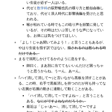
い生徒が必ず一人はいる。
代ゼミ
数学科
の荻野暢也氏の喋り方と酷似
合致
し
ており、代ゼミ浪人時代に影響
洗脳
を受けたと思
われる。
喉が枯れている時でもこの唸り声を頻繁に発して
いるが、その時はだいぶ苦しそうな声になってい
る。お体には気をつけてほしい。
「よし！じゃあ聞いてみよう！」と言うこともあるが、
やはり生徒を指す訳ではない。
指されるのは怒られる時
だけである。
まるで溺死しかけてるかのように息をする。
師曰く、まあ別に当ててもいいんだけど困っちゃ
うと思うからね。うーん、あーん。
｢ハイ消して消して〜｣と言いながら黒板を消すことがあ
る。この時、右手で黒板消しを持つのだが何も持ってな
い左腕が右腕の動きに連動して動くことがある。
「ハイ消して消して～ですよね～」と言うことも
ある。
なにがですよねなのだろうか。
最近は「じゃ↑あ〜↓、消して消して〜ですよ