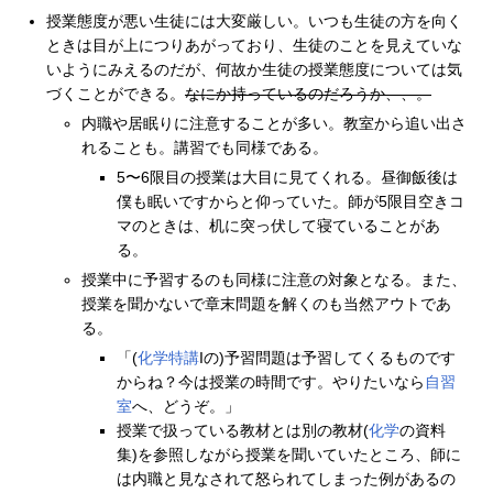
授業態度が悪い生徒には大変厳しい。いつも生徒の方を向く
ときは目が上につりあがっており、生徒のことを見えていな
いようにみえるのだが、何故か生徒の授業態度については気
づくことができる。
なにか持っているのだろうか、、。
内職や居眠りに注意することが多い。教室から追い出さ
れることも。講習でも同様である。
5〜6限目の授業は大目に見てくれる。昼御飯後は
僕も眠いですからと仰っていた。師が5限目空きコ
マのときは、机に突っ伏して寝ていることがあ
る。
授業中に予習するのも同様に注意の対象となる。また、
授業を聞かないで章末問題を解くのも当然アウトであ
る。
「(
化学特講
Iの)予習問題は予習してくるものです
からね？今は授業の時間です。やりたいなら
自習
室
へ、どうぞ。」
授業で扱っている教材とは別の教材(
化学
の資料
集)を参照しながら授業を聞いていたところ、師に
は内職と見なされて怒られてしまった例があるの