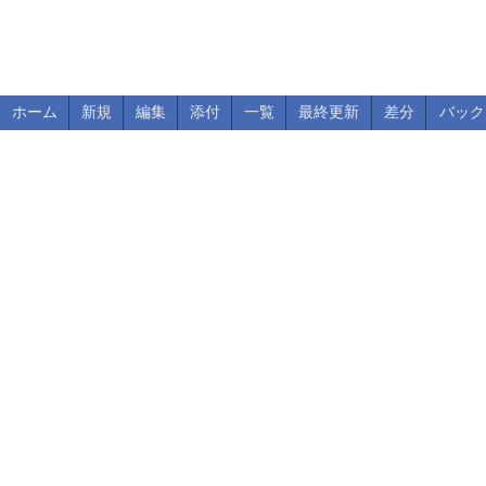
ホーム
新規
編集
添付
一覧
最終更新
差分
バック