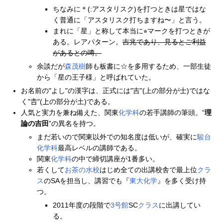
ちなみに＊(:アスタリスク)を打つときは星ではな
く普通に「アスタリスク打ちますね〜」と言う。
まれに「星」と称して本当に⭐︎マークを打つときが
ある。レアパターン。
吉兆であり、見るとご利益
があるとの噂。
余談だが
森茂樹
師も板書に☆を多用するため、一部生徒
から「星の王子様」と呼ばれていた。
お名前の"よし"の漢字は、正式には"吉"(上の部分が士)ではな
く"𠮷"(上の部分が土)である。
人気と実力を兼ね備えた、関東
化学科
の若手講師の筆頭。“
理
論の吉田
”の異名を持つ。
まだ若いので関東以外での知名度は低いが、確実に
駿台
化学科
最高レベルの講師である。
関東
化学科
の中で締切講座が1番多い。
若くして
お茶の水校
はじめ全ての出講校舎で最上位
クラ
ス
のSAを担当し、講習でも『
東大化学
』を多く受け持
つ。
2011年度の段階で
3号館
SC
クラス
に出講してい
る。