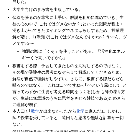
当した。
大学生向けの参考書を出版している。
伏線を張るのが非常に上手い。解説を粗めに進めていき、生
徒の心の中で｢これではダメなのか？｣といった疑問が程よく
湧き上がってきたタイミングでネタばらしするため、授業理
解が増す。｢(渋顔で)これではダメなんですかね~? う~~ん、ダ
メですね~~｣
強調の際に「くそ」を使うことがある。「活性化エネル
ギーくそ高いですから」
板書をする際、予習してきたものを丸写しするのではなく、
その場で受験生の思考になぞらえて解説してくださるため、
解法が自然で理解がしやすい。さらに、板書する際だらだら
喋るのではなく、｢これは...○○ですね~｣｢○○という風にして｣と
言ってわずかに生徒が考える時間をつくる(しかも師の喋り方
が、生徒に無意識のうちに思考をさせる妙技である)ためさら
に理解が増す。
本人曰く｢
数学
が出来なかったから
化学
に進んだ｣。しかし、
師の授業を受けていると、遠回りな思考や無駄な計算が一切
ない。