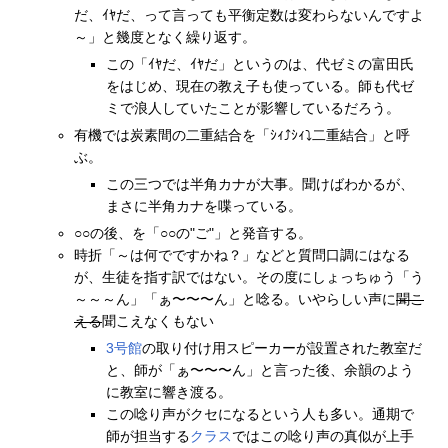
だ、ｲﾔだ、って言っても平衡定数は変わらないんですよ
～」と幾度となく繰り返す。
この「ｲﾔだ、ｲﾔだ」というのは、代ゼミの富田氏
をはじめ、現在の教え子も使っている。師も代ゼ
ミで浪人していたことが影響しているだろう。
有機では炭素間の二重結合を「ｼｨ⤴︎ｼｨ⤵︎二重結合」と呼
ぶ。
この三つでは半角カナが大事。聞けばわかるが、
まさに半角カナを喋っている。
○○の後、を「○○の"ご"」と発音する。
時折「～は何でですかね？」などと質問口調にはなる
が、生徒を指す訳ではない。その度にしょっちゅう「う
～～～ん」「ぁ〜〜〜ん」と唸る。いやらしい声に
聞こ
える
聞こえなくもない
3号館
の取り付け用スピーカーが設置された教室だ
と、師が「ぁ〜〜〜ん」と言った後、余韻のよう
に教室に響き渡る。
この唸り声がクセになるという人も多い。通期で
師が担当する
クラス
ではこの唸り声の真似が上手