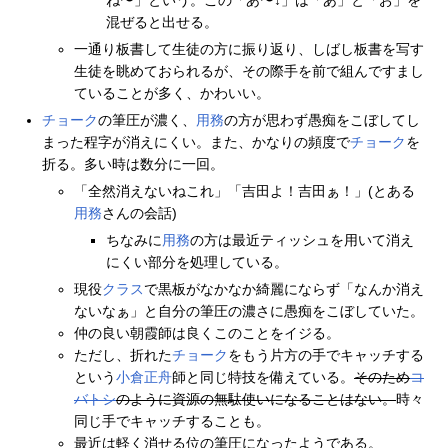
ね〜」という。この「あ〜↓」は「あ」と「お」を
混ぜると出せる。
一通り板書して生徒の方に振り返り、しばし板書を写す
生徒を眺めておられるが、その際手を前で組んですまし
ていることが多く、かわいい。
チョーク
の筆圧が濃く、
用務
の方が思わず愚痴をこぼしてし
まった程字が消えにくい。また、かなりの頻度で
チョーク
を
折る。多い時は数分に一回。
「全然消えないねこれ」「吉田よ！吉田ぁ！」(とある
用務
さんの会話)
ちなみに
用務
の方は最近ティッシュを用いて消え
にくい部分を処理している。
現役
クラス
で黒板がなかなか綺麗にならず「なんか消え
ないなぁ」と自分の筆圧の濃さに愚痴をこぼしていた。
仲の良い朝霞師は良くこのことをイジる。
ただし、折れた
チョーク
をもう片方の手でキャッチする
という
小倉正舟
師と同じ特技を備えている。
そのため
コ
バトシ
のように資源の無駄使いになることはない。
時々
同じ手でキャッチすることも。
最近は軽く消せる位の筆圧になったようである。