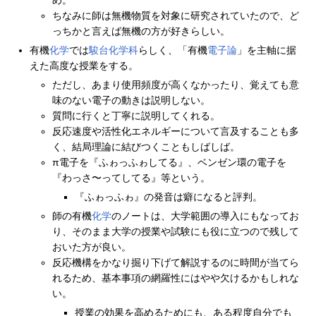
め。
ちなみに師は無機物質を対象に研究されていたので、ど
っちかと言えば無機の方が好きらしい。
有機
化学
では
駿台
化学科
らしく、「有機
電子論
」を主軸に据
えた高度な授業をする。
ただし、あまり使用頻度が高くなかったり、覚えても意
味のない電子の動きは説明しない。
質問に行くと丁寧に説明してくれる。
反応速度や活性化エネルギーについて言及することも多
く、結局理論に結びつくこともしばしば。
π電子を『ふゎっふゎしてる』、ベンゼン環の電子を
『わっさ〜ってしてる』等という。
『ふゎっふゎ』の発音は癖になると評判。
師の有機
化学
のノートは、大学範囲の導入にもなってお
り、そのまま大学の授業や試験にも役に立つので残して
おいた方が良い。
反応機構をかなり掘り下げて解説するのに時間が当てら
れるため、基本事項の網羅性にはやや欠けるかもしれな
い。
授業の効果を高めるためにも、ある程度自分でも