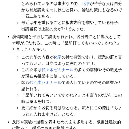
とめられているのは事実なので、
化学
が苦手な人は自分
から補足説明を間に挟むと良い。論述対策にもなるので
一石二鳥である。
最近は年を重ねるごとに板書内容を増やしている様子。
出講当初は上記の比が1:1であった。
演習問題と平行して説明が行われ、各分野ごとに導入として
☆印が打たれる。この時に『星印打ってもいいですかね？』
と言うことが多い。
この☆印の内容が
化学
の持つ背景であり、授業の肝と言
ってもいい。目立つように囲むのもアリ。
この☆印は
代々木ゼミナール
の多くの講師やその教え子
が現在も授業中に使っている。
師も
代々木ゼミナール
で浪人しているのでその影響かと
思われる。
「星印いれてもいいですかね？』とも言うのだが、この
時は※印を打つ。
更に細かく区切る時は◎となる。流石にこの際は『ちょ
っと丸入れますけど』となる。
反応や実験の過程を表すための図を多用する。板書は建設的
に取ろう。授業の良さが格段に減る。