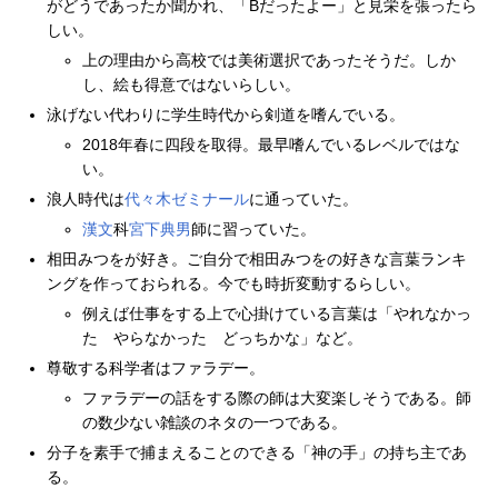
がどうであったか聞かれ、「Bだったよー」と見栄を張ったら
しい。
上の理由から高校では美術選択であったそうだ。しか
し、絵も得意ではないらしい。
泳げない代わりに学生時代から剣道を嗜んでいる。
2018年春に四段を取得。最早嗜んでいるレベルではな
い。
浪人時代は
代々木ゼミナール
に通っていた。
漢文
科
宮下典男
師に習っていた。
相田みつをが好き。ご自分で相田みつをの好きな言葉ランキ
ングを作っておられる。今でも時折変動するらしい。
例えば仕事をする上で心掛けている言葉は「やれなかっ
た やらなかった どっちかな」など。
尊敬する科学者はファラデー。
ファラデーの話をする際の師は大変楽しそうである。師
の数少ない雑談のネタの一つである。
分子を素手で捕まえることのできる「神の手」の持ち主であ
る。