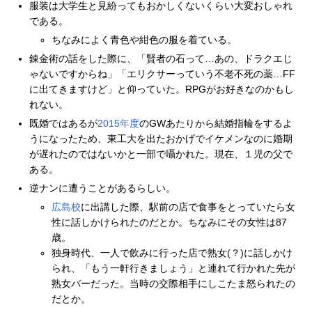
服装は大学生と見紛ってもおかしくないくらい大変おしゃれ
である。
ちなみによく青色や紺色の服を着ている。
錬金術の話をした際に、「賢者の石って…あの、ドラクエじ
ゃないですからね」「エリクサーっていう不老不死の薬…FF
に出てきますけど」と仰っていた。RPGがお好きなのかもし
れない。
既婚ではあるが
2015年度
のGWあたりから結婚指輪をするよ
うになったため、東工大を出たおかげでイケメンなのに婚期
が遅れたのではないかと一部で囁かれた。現在、１児の父で
ある。
逆ナンに遭うことがあるらしい。
広島校
に出講した際、駅前の店で食事をとっていたら女
性に話しかけられたのだとか。ちなみにその女性は87
歳。
独身時代、一人で飲みに行った店で熟女(？)に話しかけ
られ、「もう一軒行きましょう」と連れて行かれた先が
熟女バーだった。当時の交際相手にしこたま怒られたの
だとか。