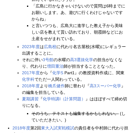
「広島に行かなきゃいけないので質問は6時までに
お願いします。あ、遊びに行くわけじゃないです
からね」
と言いつつも、広島大に進学した教え子から美味
しい店を教えて貰い訪れており、朝霞師などにお
土産をせがまれている。
2023年度
は
広島校
に代わり名古屋校(水曜)にレギュラー
出講することに。
それに伴い
3号館
の水曜の
高3選抜化学
の担当がなくな
り、代わりに
増田重治
師が担当することとなった。
2017年度
から『
化学S
Part1』の教授資料作成に、関東
化学科
でただ一人関わっている。
2018年度
より
橋爪健作
師に替わり『
高3スーパー化学
』
の編集を担当している。
夏期講習
『
化学特講Ⅰ（計算問題）
』はほぼすべて締め切
りになる。
そのうち、テキストも編集するかもしれない。
(し
ていただきたい。)
2018年度
第2回
東大入試実戦模試
の責任者を中村師に代わり担