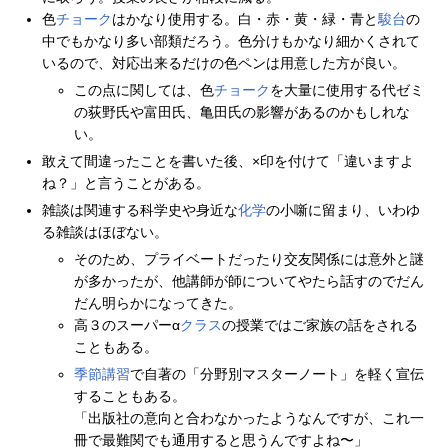
色
チョーク
はかなり使用する。白・赤・黄・緑・青と
駿台
の
中でもかなり多い部類だろう。色分けもかなり細かくされて
いるので、対応出来るだけの色ペンは用意した方が良い。
この点に関しては、色
チョーク
を大量に使用する代ゼミ
の荻野氏や富田氏、亀田氏の影響があるのかもしれな
い。
敢えて間違ったことを書いた後、×印を付けて「違いますよ
ね？」と言うことがある。
雑談は関連する科学史や身近な
化学
の小噺に留まり、いわゆ
る雑談はほぼない。
そのため、プライベートだったり交友関係には意外と謎
が多かったが、他講師が師についてやたら話すのでだん
だん明らかになってきた。
高３のスーパーα
クラス
の授業ではご家族の話をされる
こともある。
季節講習
で自著の「分野別マスターノート」を軽く宣伝
することもある。
「出版社の意向と合わなかったようなんですが、これ一
冊で最難関でも通用すると思うんですよね〜」