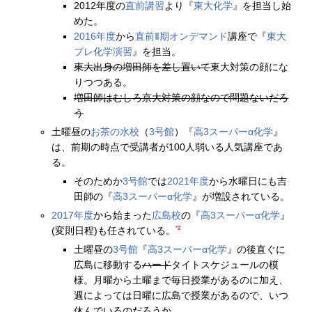
2012年度の
直前講習
より『
東大化学
』を担当し始
めた。
2016年度
から
直前Ⅱ期
オンデマンド
講座で『
東大
プレ化学演習
』を担当。
東大出身の増田師を差し置いて
東大対策の顔にな
りつつある。
増田師はむしろ京大対策の顔なので問題ないだろ
う
土曜昼の
お茶の水校
（
3号館
）『
高3スーパーα化学
』
は、前期の時点で受講者が100人弱いる人気講座であ
る。
そのためか
3号館
では
2021年度
から水曜日にも吉
田師の『
高3スーパーα化学
』が増設されている。
2017年度
から始まった
広島校
の『
高3スーパーα化学
』
*2
(変則日程)も任されている。
土曜昼の
3号館
『
高3スーパーα化学
』の後直ぐに
広島に移動する
ハード
タイトスケジュールの模
様。月曜から土曜まで毎日授業があるのに加え、
週によっては日曜に広島で授業があるので、いつ
休んでいるのだろうか。