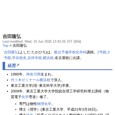
吉田隆弘
Last-modified: Wed, 10 Jun 2026 13:43:26 JST (60d)
Top
> 吉田隆弘
吉田隆弘
(よしだ たかひろ)は、
駿台予備学校
化学科
講師。
2号館
,
3
号館
,
市谷校舎
,
吉祥寺校
,
横浜校
,名古屋校に出講。
経歴
1980年、
神奈川県
生まれ。
代々木ゼミナール
横浜校
で浪人。
東京工業大学(現･東京科学大学)卒業。
2009年、東京工業大学大学院総合理工学研究科博士課程（物
質電子
化学
専攻）修了。
専門は物性
物理
化学
。
博士（理学）(東京工業大学、平成21年3月26日)。