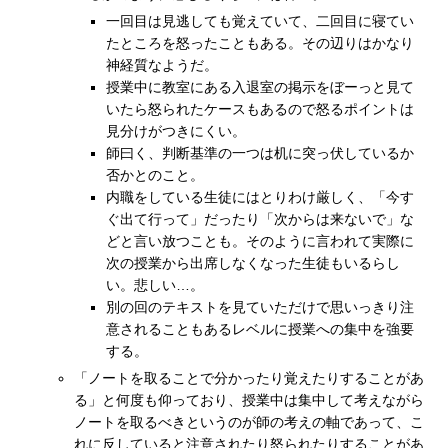
一回目は見逃しても覚えていて、二回目に寝てい
たところを怒ったこともある。その辺りはかなり
神経質なようだ。
授業中に教室にある入退室の掲示をぼーっと見て
いたら怒られたケースもあるので怒るポイントは
見分けがつきにくい。
師曰く、判断基準の一つは机に突っ伏しているか
否かとのこと。
内職をしている生徒にはとりわけ厳しく、「今す
ぐ出て行って」だったり「次からは来ないで」な
どと言い放つことも。そのように言われて実際に
次の授業から出席しなくなった生徒もいるらし
い。悲しい…。
別の回のテキストを見ていただけで思いっきり注
意されることもあるレベルに授業への集中を強要
する。
「ノートを取ることで分かったり覚えたりすることがあ
る」と何度も仰っており、授業中は集中して考えながら
ノートを取るべきというのが師の考えの軸であって、こ
れに反していると注意されたり怒られたりすることがあ