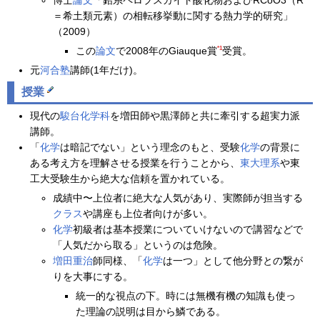
博士
論文
「鉛系ペロブスカイト酸化物およびRCoO3（R
＝希土類元素）の相転移挙動に関する熱力学的研究」
（2009）
*1
この
論文
で2008年のGiauque賞
受賞。
元
河合塾
講師(1年だけ)。
授業
現代の
駿台
化学科
を増田師や黒澤師と共に牽引する超実力派
講師。
「
化学
は暗記でない」という理念のもと、受験
化学
の背景に
ある考え方を理解させる授業を行うことから、
東大理系
や東
工大受験生から絶大な信頼を置かれている。
成績中〜上位者に絶大な人気があり、実際師が担当する
クラス
や講座も上位者向けが多い。
化学
初級者は基本授業についていけないので講習などで
「人気だから取る」というのは危険。
増田重治
師同様、「
化学
は一つ」として他分野との繋が
りを大事にする。
統一的な視点の下。時には無機有機の知識も使っ
た理論の説明は目から鱗である。