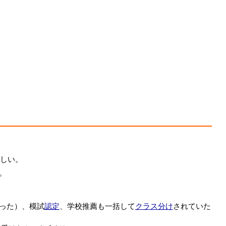
しい。
。
った）、模試
認定
、学校推薦も一括して
クラス分け
されていた