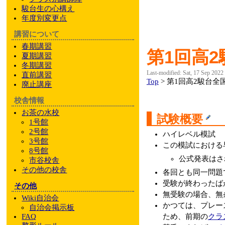
駿台
生の心構え
年度別変更点
講習について
春期講習
第1回高
夏期講習
冬期講習
Last-modified: Sat, 17 Sep 2022
直前講習
Top
> 第1回高2駿台全
廃止講座
校舎情報
お茶の水校
試験概要
1号館
2号館
ハイレベル模試
3号館
この模試における
8号館
公式発表はさ
市谷校舎
その他
の校舎
各回とも同一問題
受験が終わったば
その他
無受験の場合、無
Wiki自治会
かつては、プレー
自治会掲示板
ため、前期の
クラ
FAQ