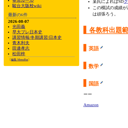
整形ルール
某氏によればSD
ク
駿台大阪校wiki
この模試の成績が
は頑張ろう。
最新の6件
2026-08-07
光田義
各教科出題
早大プレ日本史
講習情報/冬期講習/日本史
青木利夫
英語
田邊孝志
松田梓
〔
編集:
MenuBar
〕
数学
国語
ーー
Amazon