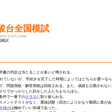
2駿台全国模試
 00:02:32 JST (1420d)
国模試
早慶の判定は当たることが多いと噂される。
れていないが、手続きを完了した時期によってはどちらか選べるら
で、問題用紙・解答用紙は回収される。また、成績も公開されない
かりでがっかりした顔をした人たちもちらほら。
条件で一番下の
クラス
に割り振られる。
スメントテストがなく、選抜試験（回次によりかなり難易に差があ
ス分け
は極めていい加減であった。