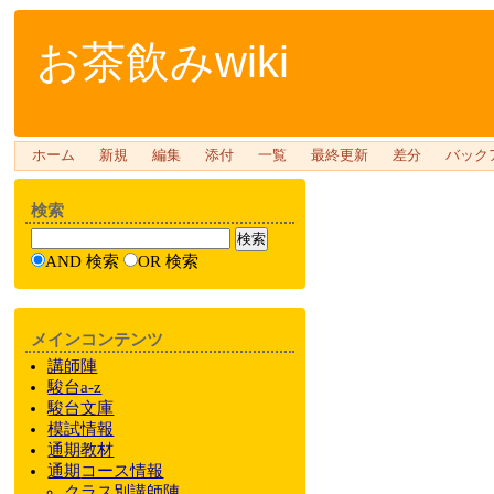
お茶飲みwiki
ホーム
新規
編集
添付
一覧
最終更新
差分
バック
検索
AND 検索
OR 検索
メインコンテンツ
講師陣
駿台a-z
駿台文庫
模試情報
通期教材
通期
コース情報
クラス
別
講師陣