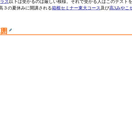
ラス
以下は受かるのは厳しい模様。それで受かる人はこのテスト
高３の夏休みに開講される
箱根セミナー東大コース
及び
高3みやこ
範囲