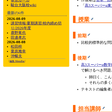
作成者は
雲幸一郎
整形ルール
駿台大阪校wiki
「
高3スーパーα東
最新の6件
授業
2026-08-09
講習情報/夏期講習/校内締め切
り/2026年度
鹿野竜也
前期
田邊孝志
2026-08-08
比較的標準的な問
松田梓
栗原雅幸
沖暢夫
後期
〔
編集:
MenuBar
〕
高3スーパーα数学
で解けるべき問題
師曰く、こん
それらの多く
テキストの編集者
担当講師