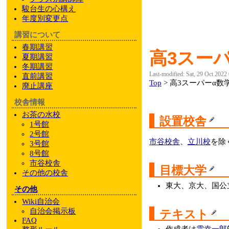
駿台
生の心構え
年度別変更点
講習について
春期講習
高3スーパ
夏期講習
冬期講習
Last-modified: Sat, 29 Oct 2022
直前講習
Top
> 高3スーパーα数学
廃止講座
校舎情報
お茶の水校
設置校舎
1号館
2号館
市谷校舎
、
立川校
を除
3号館
8号館
市谷校舎
目標大学
その他
の校舎
東大、京大、国公
その他
Wiki自治会
自治会掲示板
テキスト
FAQ