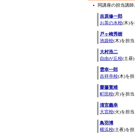
同講座の担当講師
吉原修一郎
お茶の水校
(木)
戸ヶ崎秀樹
池袋校
(木)を担
大村浩二
自由が丘校
(土昼
雲幸一郎
吉祥寺校
(木)を
齋藤寛靖
町田校
(月)を担
清宮義幸
大宮校
(火)を担
鳥羽博
横浜校
(土夜)を