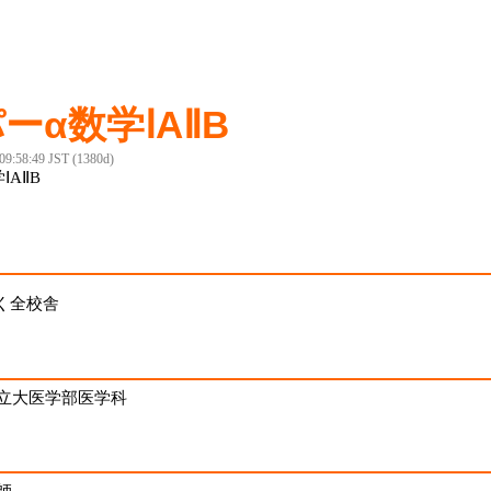
ーα数学ⅠAⅡB
 09:58:49 JST (1380d)
ⅠAⅡB
く全校舎
立大医学部医学科