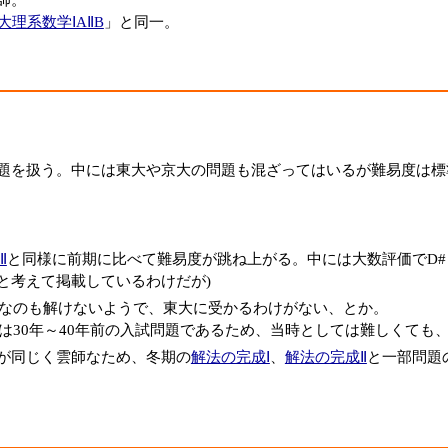
師。
大理系数学ⅠAⅡB
」と同一。
題を扱う。中には東大や京大の問題も混ざってはいるが難易度は標
Ⅲ
と同様に前期に比べて難易度が跳ね上がる。中には大数評価でD#
と考えて掲載しているわけだが)
なのも解けないようで、東大に受かるわけがない、とか。
は30年～40年前の入試問題であるため、当時としては難しくても
が同じく雲師なため、冬期の
解法の完成Ⅰ
、
解法の完成Ⅱ
と一部問題