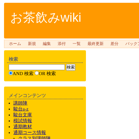
お茶飲みwiki
ホーム
新規
編集
添付
一覧
最終更新
差分
バック
検索
AND 検索
OR 検索
メインコンテンツ
講師陣
駿台a-z
駿台文庫
模試情報
通期教材
通期
コース情報
クラス
別
講師陣