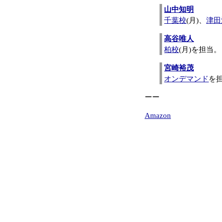
山中知明
千葉校
(月)、
津田
高谷唯人
柏校
(月)を担当。
宮崎裕茂
オンデマンド
を
ーー
Amazon