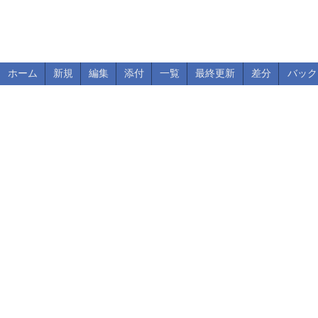
ホーム
新規
編集
添付
一覧
最終更新
差分
バック