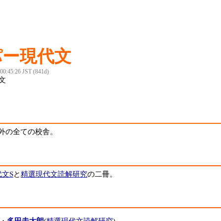
パー現代文
 00:45:26 JST (841d)
文
外の全ての校舎。
代文S
と
精選現代文読解研究
の二冊。