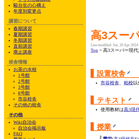
駿台
生の心構え
年度別変更点
講習について
春期講習
高3スー
夏期講習
冬期講習
Last-modified: Sat, 20 Apr 2024
直前講習
Top
> 高3スーパー現代
廃止講座
校舎情報
お茶の水校
設置校舎
1号館
2号館
市谷校舎
、
柏校
以
3号館
8号館
テキスト
市谷校舎
その他
の校舎
使用教材は
高3現
その他
Wiki自治会
授業
自治会掲示板
FAQ