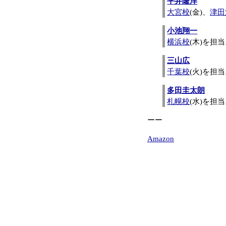
平井隆洋
大宮校
(金)、
津田
小池翔一
横浜校
(木)を担
三山広
千葉校
(火)を担
多田圭太朗
札幌校
(水)を担
ーー
Amazon