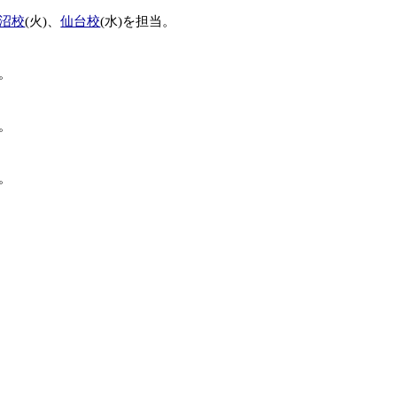
沼校
(火)、
仙台校
(水)を担当。
当。
当。
当。