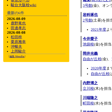
霜栄
(
高3現代文S
整形ルール
駿台大阪校wiki
3号館
(金)、オ
最新の6件
岩科琢也
2026-08-09
2号館
(土昼)を担
鹿野竜也
田邊孝志
2021年度
よ
2026-08-08
松田梓
今井愛子
栗原雅幸
池袋校
(金)を担
沖暢夫
上岡駿介
岡井光義
〔
編集:
MenuBar
〕
自由が丘校
(金)、
2020年度
ま
自由が丘校
内野博之
立川校
(木)を担
川端隆之
町田校
(水)を担