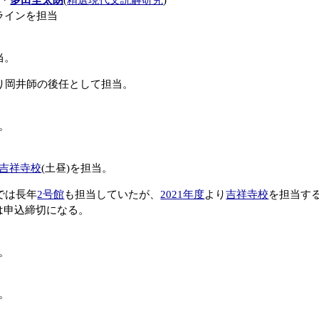
)・
多田圭太朗
(
精選現代文読解研究
)
ンラインを担当
当。
り岡井師の後任として担当。
当。
吉祥寺校
(土昼)を担当。
では長年
2号館
も担当していたが、
2021年度
より
吉祥寺校
を担当す
は申込締切になる。
当。
当。