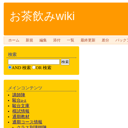
お茶飲みwiki
ホーム
新規
編集
添付
一覧
最終更新
差分
バック
検索
AND 検索
OR 検索
メインコンテンツ
講師陣
駿台a-z
駿台文庫
模試情報
通期教材
通期
コース情報
クラス
別
講師陣