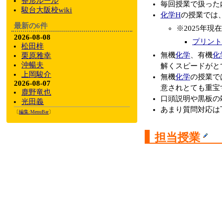
整形ルール
毎回授業で扱った
駿台大阪校wiki
化学H
の授業では
最新の6件
※2025年
2026-08-08
プリント
松田梓
無機
化学
、有機
化
栗原雅幸
沖暢夫
解くスピードがと
上岡駿介
無機
化学
の授業で
2026-08-07
意されとても重宝
鹿野竜也
口頭説明や黒板の
光田義
あまり質問対応は
〔
編集:
MenuBar
〕
担当授業