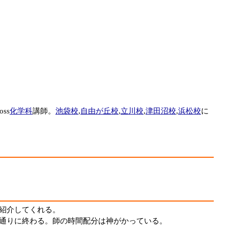
ss
化学科
講師。
池袋校
,
自由が丘校
,
立川校
,
津田沼校
,
浜松校
に
紹介してくれる。
通りに終わる。師の時間配分は神がかっている。