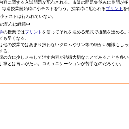
内容に関する入試問題が配布される。市販の問題集並みに良問が多
、
毎週授業開始時に小テストを行う。
授業時に配られる
プリント
を
現在小テストは行われていない。
の配布は継続中
学
の授業では
プリント
を使ってそれを埋める形式で授業を進める。
ても早くなる。
は他の授業ではあまり扱わないクロムやリン等の細かい知識もしっ
する。
端の方に少しメモして消す内容が結構大切なことであることも多い
丁寧とは言いがたい。コミュニケーションが苦手なのだろうか。