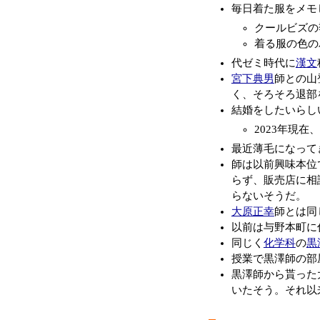
毎日着た服をメモ
クールビズの
着る服の色の
代ゼミ時代に
漢文
宮下典男
師との山
く、そろそろ退部
結婚をしたいらし
2023年現
最近薄毛になって
師は以前興味本位
らず、販売店に相
らないそうだ。
大原正幸
師とは同
以前は与野本町に
同じく
化学科
の
黒
授業で黒澤師の部
黒澤師から貰った
いたそう。それ以