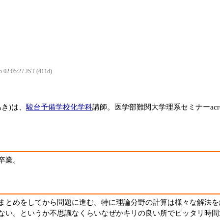
5 02:05:27 JST (411d)
あき)は、
駿台予備学校
化学科
講師。医学部難関大学理系セミナーacro
卒業。
まとめをしてから問題に進む。特に理論分野の計算は様々な解法を
ない。というか不思議なくらいなぜかキリの良い所でピッタリ時間