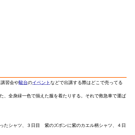
。講習会や
駿台
の
イベント
などで出講する際はどこで売ってる
た、全身緑一色で揃えた服を着たりする。それで救急車で運ば
ったシャツ、３日目 紫のズボンに紫のカエル柄シャツ、４日