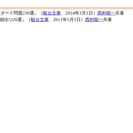
ダード問題230選』（
駿台文庫
、2014年3月1日）
西村能一
共著
頻出!220選』（
駿台文庫
、2011年5月1日）
西村能一
共著