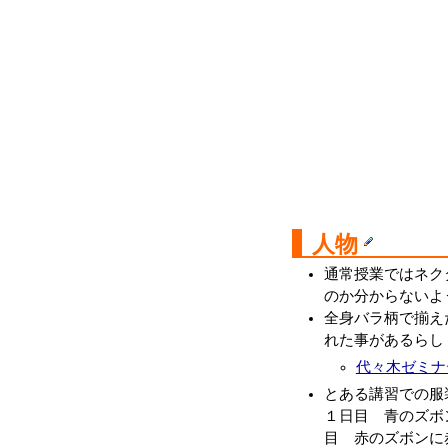
人物
通常授業ではネク
のか分からないよ
全身バラ柄で揃え
れた事があるらし
代々木ゼミナ
とある講習での服
１日目 青のズボ
目 赤のズボンに