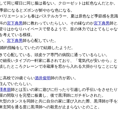
して同じ曜日に同じ服は着ない。クローゼットは虹色なんだとか。
季節になるとズボンが鮮やかな色になる。
バリエーションも春はパステルカラー、夏は原色など季節感を意識
科の
宮下典男
師に教わっていたらしい。その縁なのか
宮下典男
師と
登りはかなりハイペースで登るようで、並の体力ではとてもじゃな
を考えている模様。
い。
宮下典男
師も心配していた。
在、婚約指輪をしていたので結婚したようだ。
きて心配している。頭皮ケア専門の病院に通っているらしい。
で細長いタイプの一軒家に暮されており、「電気代が安いから」と
談したところクレーンで冷蔵庫を窓から入れる大掛かりなことにな
じ高校で20歳ぐらい
酒井俊明
師の方が若い。
住んでいたらしい。
澤孝朋
師とは互いの家に遊びに行ったり引越しの手伝いをさせたり
屋の間取りを完璧に板書し、後で黒澤師にガチギレされた。
大型のタンスを同師と共に自分の家に運び入れた際、黒澤師が手を
来玄関を通る度に黒澤師への殺意が止まらないとのこと。