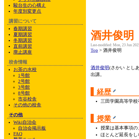
駿台
生の心構え
年度別変更点
講習について
春期講習
酒井俊明
夏期講習
冬期講習
Last-modified: Mon, 23 Jun 202
直前講習
Top
> 酒井俊明
廃止講座
校舎情報
酒井俊明
(さかい とし
お茶の水校
出講。
1号館
2号館
3号館
経歴
8号館
市谷校舎
三田学園高等学校
その他
の校舎
その他
授業
Wiki自治会
授業は基本事項の
自治会掲示板
FAQ
ほとんど延長をし