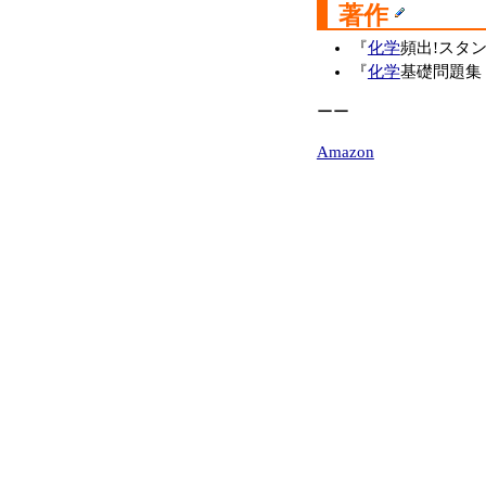
著作
『
化学
頻出!スタン
『
化学
基礎問題集 
ーー
Amazon